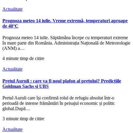
Actualitate
Prognoza meteo 14 iulie. Vreme extremă, temperaturi aproape
de 40°C
Prognoza meteo 14 iulie. Săptămâna începe cu temperaturi extreme
în mare parte din România. Administrația Națională de Meteorologie
(ANM) a…
4 minute timp de citire
Actualitate
Pretul Auruli : care va fi noul plafon al prețului? Predicțiile
Goldman Sachs și UBS
Pretul Auruli care își confirmă rolul de refugiu absolut într-o
perioadă de intense frământări în peisajul economic și politic
global.După…
3 minute timp de citire
Actualitate