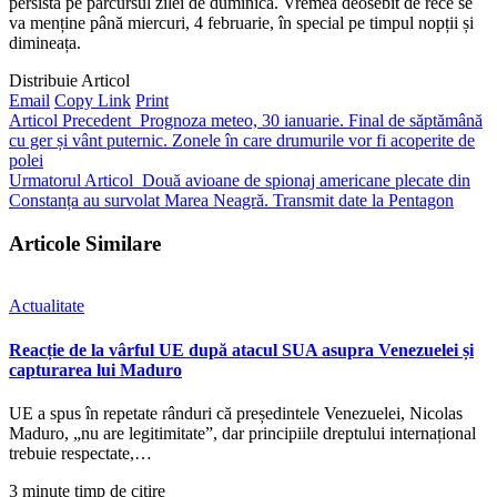
persista pe parcursul zilei de duminică. Vremea deosebit de rece se
va menține până miercuri, 4 februarie, în special pe timpul nopții și
dimineața.
Distribuie Articol
Email
Copy Link
Print
Articol Precedent
Prognoza meteo, 30 ianuarie. Final de săptămână
cu ger și vânt puternic. Zonele în care drumurile vor fi acoperite de
polei
Urmatorul Articol
Două avioane de spionaj americane plecate din
Constanța au survolat Marea Neagră. Transmit date la Pentagon
Articole Similare
Actualitate
Reacție de la vârful UE după atacul SUA asupra Venezuelei și
capturarea lui Maduro
UE a spus în repetate rânduri că președintele Venezuelei, Nicolas
Maduro, „nu are legitimitate”, dar principiile dreptului internațional
trebuie respectate,…
3 minute timp de citire