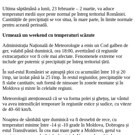
Ultima săptămână a lunii, 23 februarie – 2 martie, va aduce
temperaturi medii ușor peste normal pe întreg teritoriul României.
Cantitățile de precipitații se vor situa, în mare parte, în limite normale
pentru această perioadă.
Urmează un weekend cu temperaturi scăzute
Administrația Națională de Meteorologie a emis un Cod galben de
ger, valabil până duminică, ora 18:00, avertizând că regiunile
extracarpatice vor fi cele mai afectate. Fenomenele extreme vor
include ger puternic și precipitații pe întreg teritoriul țării.
În sud-estul României se așteaptă ploi cu acumulări între 10 și 20
l/mp, iar izolat până la 25 l/mp. În restul regiunilor, precipitațiile vor
fi slabe cantitativ, sub formă de ninsoare în zonele montane și în
Moldova și mixte în celelalte regiuni.
Meteorologii atenționează că se va forma polei și ghețuș, iar vântul
va avea intensificări temporare în regiunile estice și sudice, cu viteze
de 40–60 km/h.
Noaptea de sâmbătă spre duminică va fi deosebit de rece, cu
temperaturi minime între -14 și -10 grade în Moldova, Dobrogea și
estul Transilvaniei. În cea mai mare parte a Moldovei, gerul va