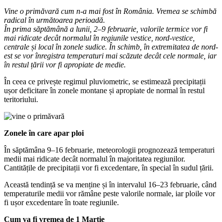
Vine o primăvară cum n-a mai fost în România. Vremea se schimbă
radical în următoarea perioadă.
În prima săptămână a lunii, 2–9 februarie, valorile termice vor fi
mai ridicate decât normalul în regiunile vestice, nord-vestice,
centrale și local în zonele sudice. În schimb, în extremitatea de nord-
est se vor înregistra temperaturi mai scăzute decât cele normale, iar
în restul țării vor fi apropiate de medie.
În ceea ce privește regimul pluviometric, se estimează precipitații
ușor deficitare în zonele montane și apropiate de normal în restul
teritoriului.
Zonele în care apar ploi
În săptămâna 9–16 februarie, meteorologii prognozează temperaturi
medii mai ridicate decât normalul în majoritatea regiunilor.
Cantitățile de precipitații vor fi excedentare, în special în sudul țării.
Această tendință se va menține și în intervalul 16–23 februarie, când
temperaturile medii vor rămâne peste valorile normale, iar ploile vor
fi ușor excedentare în toate regiunile.
Cum va fi vremea de 1 Martie