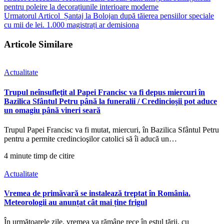
pentru poleire la decorațiunile interioare moderne
Urmatorul Articol
Șantaj la Bolojan după tăierea pensiilor speciale
cu mii de lei. 1.000 magistrați ar demisiona
Articole Similare
Actualitate
Trupul neînsufleţit al Papei Francisc va fi depus miercuri în
Bazilica Sfântul Petru până la funeralii / Credincioşii pot aduce
un omagiu până vineri seară
Trupul Papei Francisc va fi mutat, miercuri, în Bazilica Sfântul Petru
pentru a permite credincioşilor catolici să îi aducă un…
4 minute timp de citire
Actualitate
Vremea de primăvară se instalează treptat în România.
Meteorologii au anunțat cât mai ține frigul
În următoarele zile, vremea va rămâne rece în estul țării, cu