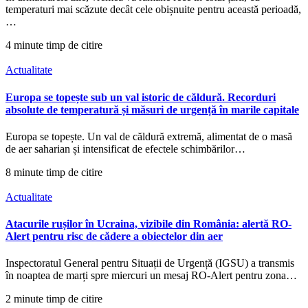
temperaturi mai scăzute decât cele obișnuite pentru această perioadă,
…
4 minute timp de citire
Actualitate
Europa se topește sub un val istoric de căldură. Recorduri
absolute de temperatură și măsuri de urgență în marile capitale
Europa se topește. Un val de căldură extremă, alimentat de o masă
de aer saharian și intensificat de efectele schimbărilor…
8 minute timp de citire
Actualitate
Atacurile rușilor în Ucraina, vizibile din România: alertă RO-
Alert pentru risc de cădere a obiectelor din aer
Inspectoratul General pentru Situații de Urgență (IGSU) a transmis
în noaptea de marți spre miercuri un mesaj RO-Alert pentru zona…
2 minute timp de citire