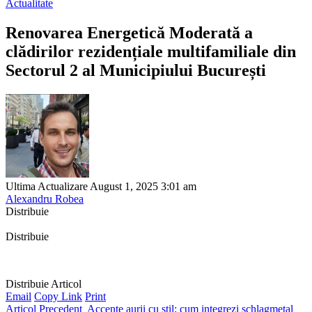
Actualitate
Renovarea Energetică Moderată a
clădirilor rezidențiale multifamiliale din
Sectorul 2 al Municipiului București
Ultima Actualizare August 1, 2025 3:01 am
Alexandru Robea
Distribuie
Distribuie
Distribuie Articol
Email
Copy Link
Print
Articol Precedent
Accente aurii cu stil: cum integrezi schlagmetal