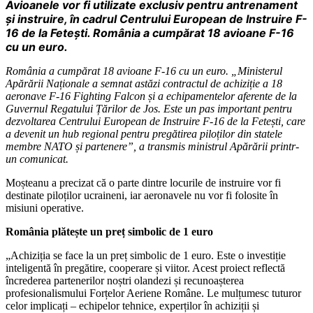
Avioanele vor fi utilizate exclusiv pentru antrenament
și instruire, în cadrul Centrului European de Instruire F-
16 de la Fetești. România a cumpărat 18 avioane F-16
cu un euro.
România a cumpărat 18 avioane F-16 cu un euro. „Ministerul
Apărării Naționale a semnat astăzi contractul de achiziție a 18
aeronave F-16 Fighting Falcon și a echipamentelor aferente de la
Guvernul Regatului Țărilor de Jos. Este un pas important pentru
dezvoltarea Centrului European de Instruire F-16 de la Fetești, care
a devenit un hub regional pentru pregătirea piloților din statele
membre NATO și partenere”, a transmis ministrul Apărării printr-
un comunicat.
Moșteanu a precizat că o parte dintre locurile de instruire vor fi
destinate piloților ucraineni, iar aeronavele nu vor fi folosite în
misiuni operative.
România plătește un preț simbolic de 1 euro
„Achiziția se face la un preț simbolic de 1 euro. Este o investiție
inteligentă în pregătire, cooperare și viitor. Acest proiect reflectă
încrederea partenerilor noștri olandezi și recunoașterea
profesionalismului Forțelor Aeriene Române. Le mulțumesc tuturor
celor implicați – echipelor tehnice, experților în achiziții și