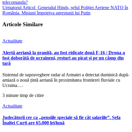
telecomanda?
Urmatorul Articol
Generalul Hinds, șeful Poliției Aeriene NATO în
România. Misiuni împotriva agresiunii lui Putin
Articole Similare
Actualitate
Alertă aeriană la graniță, au fost ridicate două F-16 / Drona a
fost doborâtă de ucraineni, resturi au picat și pe un câmp din
țară
Sistemul de supraveghere radar al Armatei a detectat duminică după-
amiază o nouă țintă aeriană în proximitatea frontierei fluviale cu
Ucraina.…
3 minute timp de citire
Actualitate
Judecătorii cer ca „pensiile speciale să fie cât salariile”. Șefa
Înaltei Curți are 65.000 lei/lună