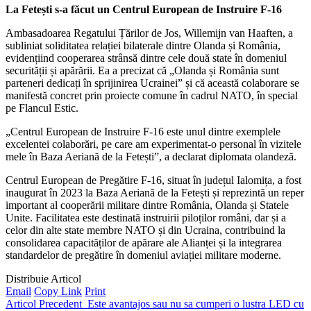
La Fetești s-a făcut un Centrul European de Instruire F-16
Ambasadoarea Regatului Țărilor de Jos, Willemijn van Haaften, a
subliniat soliditatea relației bilaterale dintre Olanda și România,
evidențiind cooperarea strânsă dintre cele două state în domeniul
securității și apărării. Ea a precizat că „Olanda și România sunt
parteneri dedicați în sprijinirea Ucrainei” și că această colaborare se
manifestă concret prin proiecte comune în cadrul NATO, în special
pe Flancul Estic.
„Centrul European de Instruire F-16 este unul dintre exemplele
excelentei colaborări, pe care am experimentat-o personal în vizitele
mele în Baza Aeriană de la Fetești”, a declarat diplomata olandeză.
Centrul European de Pregătire F-16, situat în județul Ialomița, a fost
inaugurat în 2023 la Baza Aeriană de la Fetești și reprezintă un reper
important al cooperării militare dintre România, Olanda și Statele
Unite. Facilitatea este destinată instruirii piloților români, dar și a
celor din alte state membre NATO și din Ucraina, contribuind la
consolidarea capacităților de apărare ale Alianței și la integrarea
standardelor de pregătire în domeniul aviației militare moderne.
Distribuie Articol
Email
Copy Link
Print
Articol Precedent
Este avantajos sau nu sa cumperi o lustra LED cu