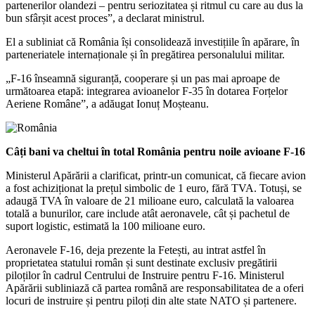
partenerilor olandezi – pentru seriozitatea și ritmul cu care au dus la
bun sfârșit acest proces”, a declarat ministrul.
El a subliniat că România își consolidează investițiile în apărare, în
parteneriatele internaționale și în pregătirea personalului militar.
„F-16 înseamnă siguranță, cooperare și un pas mai aproape de
următoarea etapă: integrarea avioanelor F-35 în dotarea Forțelor
Aeriene Române”, a adăugat Ionuț Moșteanu.
Câți bani va cheltui în total România pentru noile avioane F-16
Ministerul Apărării a clarificat, printr-un comunicat, că fiecare avion
a fost achiziționat la prețul simbolic de 1 euro, fără TVA. Totuși, se
adaugă TVA în valoare de 21 milioane euro, calculată la valoarea
totală a bunurilor, care include atât aeronavele, cât și pachetul de
suport logistic, estimată la 100 milioane euro.
Aeronavele F-16, deja prezente la Fetești, au intrat astfel în
proprietatea statului român și sunt destinate exclusiv pregătirii
piloților în cadrul Centrului de Instruire pentru F-16. Ministerul
Apărării subliniază că partea română are responsabilitatea de a oferi
locuri de instruire și pentru piloți din alte state NATO și partenere.