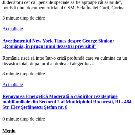
Judecătorii cer ca „pensiile speciale să fie aproape cât salariile”,
potrivit unui document oficial al CSM. Șefa Înaltei Curți, Corina…
3 minute timp de citire
Actualitate
Avertismentul New York Times despre George Simion:
„România, în pragul unui dezastru previzibil”
România riscă să intre într-o criză profundă care va culmina cu un
dezastru total, după turul al doilea al alegerilor…
8 minute timp de citire
Actualitate
Renovarea Energetică Moderată a clădirilor rezidențiale
multifamiliale din Sectorul 2 al Municipiului București, BL. 464,
Str. Elev Ştefănescu Ştefan nr. 8
0 minute timp de citire
Meniu