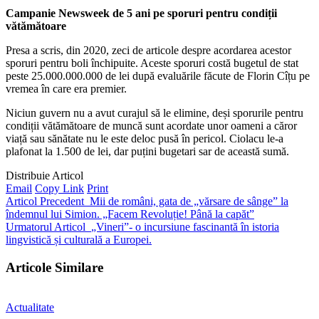
Campanie Newsweek de 5 ani pe sporuri pentru condiții
vătămătoare
Presa a scris, din 2020, zeci de articole despre acordarea acestor
sporuri pentru boli închipuite. Aceste sporuri costă bugetul de stat
peste 25.000.000.000 de lei după evaluările făcute de Florin Cîțu pe
vremea în care era premier.
Niciun guvern nu a avut curajul să le elimine, deși sporurile pentru
condiții vătămătoare de muncă sunt acordate unor oameni a căror
viață sau sănătate nu le este deloc pusă în pericol. Ciolacu le-a
plafonat la 1.500 de lei, dar puțini bugetari sar de această sumă.
Distribuie Articol
Email
Copy Link
Print
Articol Precedent
Mii de români, gata de „vărsare de sânge” la
îndemnul lui Simion. „Facem Revoluție! Până la capăt”
Urmatorul Articol
„Vineri”- o incursiune fascinantă în istoria
lingvistică și culturală a Europei.
Articole Similare
Actualitate