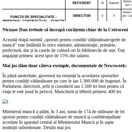
Nicușor Dan trebuie să înceapă curățenia chiar de la Cotroceni
Această risipă numită „sporuri pentru condiții vătămătoare/grele de
muncă” este întâlnită în orice minister, administrație, primărie,
prefectură, dar și la casele de cultură ori în bibliotecile de stat. Toți
angajații primesc acest spor de 15% din salariu.
Mai jos dăm doar câteva exemple, documentate de Newsweek:
În plină austeritate, guvernul nu renunță la acordarea sporurilor
pentru condiții vătămătoare pe care le iau 1.300.000 de bugetari. În
Parlament, directorii, șefii și consilierii iau 1.500 lei brut pentru că
viața le este pusă în pericol. Muncitorii și liftierii primesc 400 lei.
Ministerul muncii a plătit, în 3 ani, suma de 174 de milioane de lei
sporuri pentru condiții vătămătoare de muncă și confidențialitate
acordate în aparatul central al Ministerului Muncii și în șapte
instituții subordonate. Detalii mai jos: