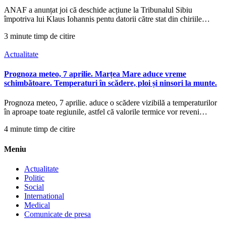
ANAF a anunțat joi că deschide acțiune la Tribunalul Sibiu
împotriva lui Klaus Iohannis pentu datorii către stat din chiriile…
3 minute timp de citire
Actualitate
Prognoza meteo, 7 aprilie. Marțea Mare aduce vreme
schimbătoare. Temperaturi în scădere, ploi și ninsori la munte.
Prognoza meteo, 7 aprilie. aduce o scădere vizibilă a temperaturilor
în aproape toate regiunile, astfel că valorile termice vor reveni…
4 minute timp de citire
Meniu
Actualitate
Politic
Social
International
Medical
Comunicate de presa