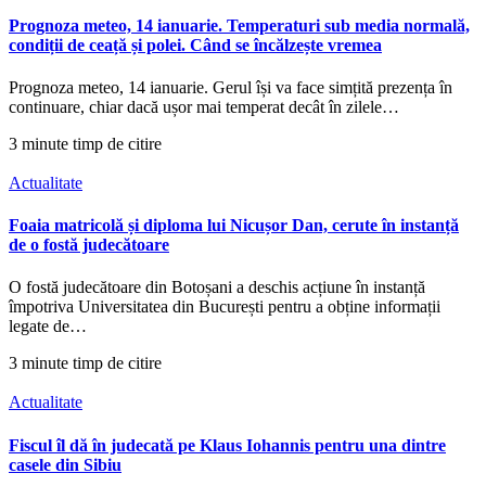
Prognoza meteo, 14 ianuarie. Temperaturi sub media normală,
condiții de ceață și polei. Când se încălzește vremea
Prognoza meteo, 14 ianuarie. Gerul își va face simțită prezența în
continuare, chiar dacă ușor mai temperat decât în zilele…
3 minute timp de citire
Actualitate
Foaia matricolă și diploma lui Nicușor Dan, cerute în instanță
de o fostă judecătoare
O fostă judecătoare din Botoșani a deschis acțiune în instanță
împotriva Universitatea din București pentru a obține informații
legate de…
3 minute timp de citire
Actualitate
Fiscul îl dă în judecată pe Klaus Iohannis pentru una dintre
casele din Sibiu