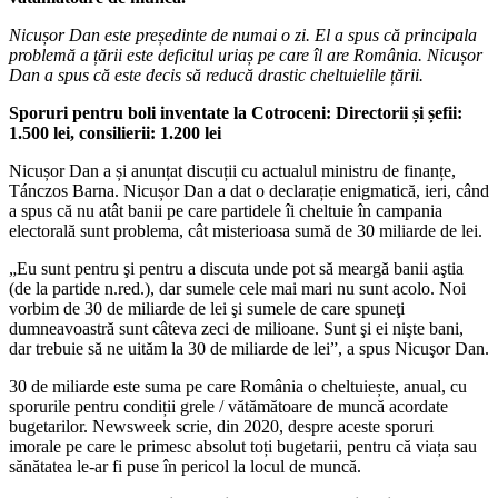
Nicușor Dan este președinte de numai o zi. El a spus că principala
problemă a țării este deficitul uriaș pe care îl are România. Nicușor
Dan a spus că este decis să reducă drastic cheltuielile țării.
Sporuri pentru boli inventate la Cotroceni: Directorii și șefii:
1.500 lei, consilierii: 1.200 lei
Nicușor Dan a și anunțat discuții cu actualul ministru de finanțe,
Tánczos Barna. Nicușor Dan a dat o declarație enigmatică, ieri, când
a spus că nu atât banii pe care partidele îi cheltuie în campania
electorală sunt problema, cât misterioasa sumă de 30 miliarde de lei.
„Eu sunt pentru şi pentru a discuta unde pot să meargă banii aştia
(de la partide n.red.), dar sumele cele mai mari nu sunt acolo. Noi
vorbim de 30 de miliarde de lei şi sumele de care spuneţi
dumneavoastră sunt câteva zeci de milioane. Sunt şi ei nişte bani,
dar trebuie să ne uităm la 30 de miliarde de lei”, a spus Nicuşor Dan.
30 de miliarde este suma pe care România o cheltuiește, anual, cu
sporurile pentru condiții grele / vătămătoare de muncă acordate
bugetarilor. Newsweek scrie, din 2020, despre aceste sporuri
imorale pe care le primesc absolut toți bugetarii, pentru că viața sau
sănătatea le-ar fi puse în pericol la locul de muncă.