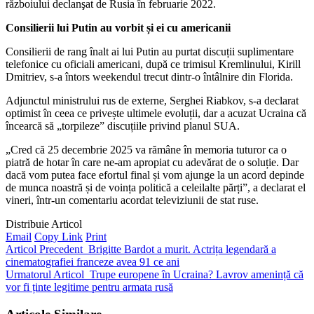
războiului declanşat de Rusia în februarie 2022.
Consilierii lui Putin au vorbit și ei cu americanii
Consilierii de rang înalt ai lui Putin au purtat discuții suplimentare
telefonice cu oficiali americani, după ce trimisul Kremlinului, Kirill
Dmitriev, s-a întors weekendul trecut dintr-o întâlnire din Florida.
Adjunctul ministrului rus de externe, Serghei Riabkov, s-a declarat
optimist în ceea ce privește ultimele evoluții, dar a acuzat Ucraina că
încearcă să „torpileze” discuțiile privind planul SUA.
„Cred că 25 decembrie 2025 va rămâne în memoria tuturor ca o
piatră de hotar în care ne-am apropiat cu adevărat de o soluție. Dar
dacă vom putea face efortul final și vom ajunge la un acord depinde
de munca noastră și de voința politică a celeilalte părți”, a declarat el
vineri, într-un comentariu acordat televiziunii de stat ruse.
Distribuie Articol
Email
Copy Link
Print
Articol Precedent
Brigitte Bardot a murit. Actrița legendară a
cinematografiei franceze avea 91 ce ani
Urmatorul Articol
Trupe europene în Ucraina? Lavrov amenință că
vor fi ținte legitime pentru armata rusă