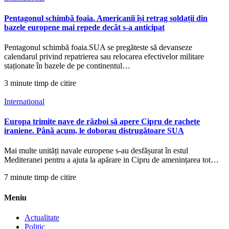
Pentagonul schimbă foaia. Americanii își retrag soldații din
bazele europene mai repede decât s-a anticipat
Pentagonul schimbă foaia.SUA se pregăteste să devanseze
calendarul privind repatrierea sau relocarea efectivelor militare
staționate în bazele de pe continentul…
3 minute timp de citire
International
Europa trimite nave de război să apere Cipru de rachete
iraniene. Până acum, le doborau distrugătoare SUA
Mai multe unități navale europene s-au desfășurat în estul
Mediteranei pentru a ajuta la apărare in Cipru de amenințarea tot…
7 minute timp de citire
Meniu
Actualitate
Politic