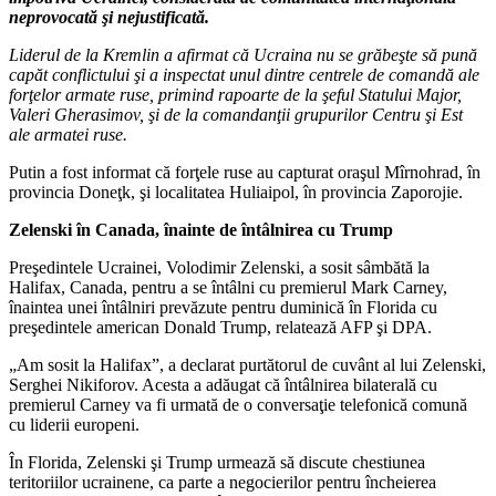
neprovocată şi nejustificată.
Liderul de la Kremlin a afirmat că Ucraina nu se grăbeşte să pună
capăt conflictului şi a inspectat unul dintre centrele de comandă ale
forţelor armate ruse, primind rapoarte de la şeful Statului Major,
Valeri Gherasimov, şi de la comandanţii grupurilor Centru şi Est
ale armatei ruse.
Putin a fost informat că forţele ruse au capturat oraşul Mîrnohrad, în
provincia Doneţk, şi localitatea Huliaipol, în provincia Zaporojie.
Zelenski în Canada, înainte de întâlnirea cu Trump
Preşedintele Ucrainei, Volodimir Zelenski, a sosit sâmbătă la
Halifax, Canada, pentru a se întâlni cu premierul Mark Carney,
înaintea unei întâlniri prevăzute pentru duminică în Florida cu
preşedintele american Donald Trump, relatează AFP şi DPA.
„Am sosit la Halifax”, a declarat purtătorul de cuvânt al lui Zelenski,
Serghei Nikiforov. Acesta a adăugat că întâlnirea bilaterală cu
premierul Carney va fi urmată de o conversaţie telefonică comună
cu liderii europeni.
În Florida, Zelenski şi Trump urmează să discute chestiunea
teritoriilor ucrainene, ca parte a negocierilor pentru încheierea