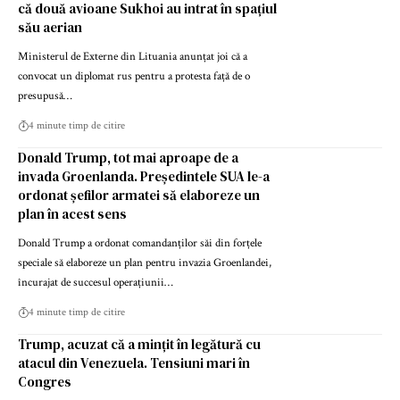
că două avioane Sukhoi au intrat în spațiul
său aerian
Ministerul de Externe din Lituania anunțat joi că a
convocat un diplomat rus pentru a protesta față de o
presupusă…
4 minute timp de citire
Donald Trump, tot mai aproape de a
invada Groenlanda. Președintele SUA le-a
ordonat șefilor armatei să elaboreze un
plan în acest sens
Donald Trump a ordonat comandanților săi din forțele
speciale să elaboreze un plan pentru invazia Groenlandei,
încurajat de succesul operațiunii…
4 minute timp de citire
Trump, acuzat că a mințit în legătură cu
atacul din Venezuela. Tensiuni mari în
Congres