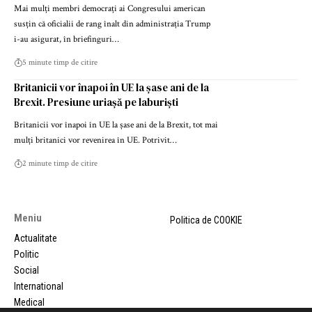
Mai mulți membri democrați ai Congresului american
susțin că oficialii de rang înalt din administrația Trump
i-au asigurat, în briefinguri…
5 minute timp de citire
Britanicii vor înapoi în UE la șase ani de la
Brexit. Presiune uriașă pe laburiști
Britanicii vor înapoi în UE la șase ani de la Brexit, tot mai
mulți britanici vor revenirea în UE. Potrivit…
2 minute timp de citire
Meniu
Politica de COOKIE
Actualitate
Politic
Social
International
Medical