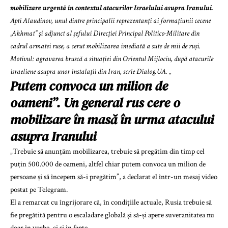
mobilizare urgentă în contextul atacurilor Israelului asupra Iranului.
Apti Alaudinov, unul dintre principalii reprezentanți ai formațiunii cecene
„Akhmat” și adjunct al șefului Direcției Principal Politico-Militare din
cadrul armatei ruse, a cerut mobilizarea imediată a sute de mii de ruși.
Motivul: agravarea bruscă a situației din Orientul Mijlociu, după atacurile
israeliene asupra unor instalații din Iran, scrie Dialog.UA. „
Putem convoca un milion de
oameni”. Un general rus cere o
mobilizare în masă în urma atacului
asupra Iranului
„Trebuie să anunțăm mobilizarea, trebuie să pregătim din timp cel
puțin 500.000 de oameni, altfel chiar putem convoca un milion de
persoane și să începem să-i pregătim”, a declarat el într-un mesaj video
postat pe Telegram.
El a remarcat cu îngrijorare că, în condițiile actuale, Rusia trebuie să
fie pregătită pentru o escaladare globală și să-și apere suveranitatea nu
doar în vorbe, ci și în fapte.