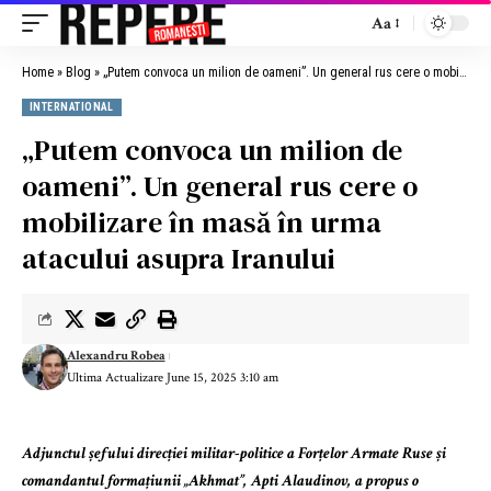
Aa
Home
»
Blog
»
„Putem convoca un milion de oameni”. Un general rus cere o mobilizare în masă în urma atacului asupra Iranului
INTERNATIONAL
„Putem convoca un milion de
oameni”. Un general rus cere o
mobilizare în masă în urma
atacului asupra Iranului
Alexandru Robea
Ultima Actualizare June 15, 2025 3:10 am
Adjunctul șefului direcției militar-politice a Forțelor Armate Ruse și
comandantul formațiunii „Akhmat”, Apti Alaudinov, a propus o