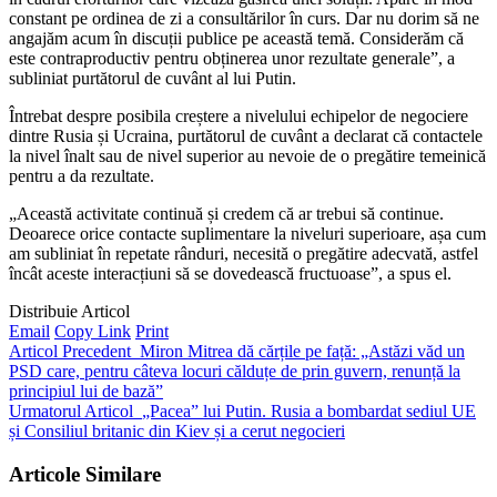
constant pe ordinea de zi a consultărilor în curs. Dar nu dorim să ne
angajăm acum în discuții publice pe această temă. Considerăm că
este contraproductiv pentru obținerea unor rezultate generale”, a
subliniat purtătorul de cuvânt al lui Putin.
Întrebat despre posibila creștere a nivelului echipelor de negociere
dintre Rusia și Ucraina, purtătorul de cuvânt a declarat că contactele
la nivel înalt sau de nivel superior au nevoie de o pregătire temeinică
pentru a da rezultate.
„Această activitate continuă și credem că ar trebui să continue.
Deoarece orice contacte suplimentare la niveluri superioare, așa cum
am subliniat în repetate rânduri, necesită o pregătire adecvată, astfel
încât aceste interacțiuni să se dovedească fructuoase”, a spus el.
Distribuie Articol
Email
Copy Link
Print
Articol Precedent
Miron Mitrea dă cărțile pe față: „Astăzi văd un
PSD care, pentru câteva locuri călduțe de prin guvern, renunță la
principiul lui de bază”
Urmatorul Articol
„Pacea” lui Putin. Rusia a bombardat sediul UE
și Consiliul britanic din Kiev și a cerut negocieri
Articole Similare