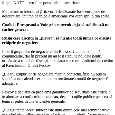
forțele NATO – vor fi responsabile de securitate.
Mai adânc în interiorul țării, vor fi desfășurate forțe europene de
descurajare, în timp ce trupele americane vor oferi sprijin din spate.
Coaliția Europeană a Voinței a convenit deja să stabilească un
cartier general.
Rusia cere discuții în „privat”, să nu afle toată lumea ce discută
echipele de negociere
Liderii grupurilor de negociere din Rusia și Ucraina continuă
comunicările, dar în prezent nu au fost stabilite noi date pentru
următoarea rundă de discuții, a declarat miercuri purtătorul de cuvânt
al Kremlinului, Dmitri Peskov.
„Liderii grupurilor de negociere mențin contactul, însă nu putem
specifica un calendar exact pentru următoarea rundă de negocieri”, a
adăugat el.
Peskov a declarat că problema garanțiilor de securitate este crucială
în abordarea conflictului ucrainean, deși discuțiile publice pe această
temă ar putea dăuna eficienței generale.
„Cu siguranță, acest subiect este unul dintre cele mai semnificative
în cadrul eforturilor care vizează găsirea unei soluții. Apare în mod