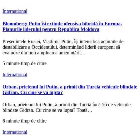
International
Bloomberg: Putin își extinde ofensiva hibridă în Europa.
Planurile liderului pentru Republica Moldova
Președintele Rusiei, Vladimir Putin, își intensifică acțiunile de
destabilizare a Occidentului, determinând liderii europeni să
evalueze din nou amploarea ameninţării…
5 minute timp de citire
International
Orban, prietenul lui Putin, a primit din Turcia vehicule blindate
Gidran. Cu cine se va lupta?
Orban, prietenul lui Putin, a primit din Turcia încă 56 de vehicule
blindate Gidran. Cu cine se va lupta? Toată…
6 minute timp de citire
International