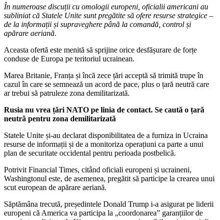
În numeroase discuții cu omologii europeni, oficialii americani au
subliniat că Statele Unite sunt pregătite să ofere resurse strategice –
de la informații și supraveghere până la comandă, control și
apărare aeriană.
Aceasta ofertă este menită să sprijine orice desfășurare de forțe
conduse de Europa pe teritoriul ucrainean.
Marea Britanie, Franța și încă zece țări acceptă să trimită trupe în
cazul în care se semnează un acord de pace, plus o țară neutră care
ar trebui să patruleze zona demilitarizată.
Rusia nu vrea țări NATO pe linia de contact. Se caută o țară
neutră pentru zona demilitarizată
Statele Unite și-au declarat disponibilitatea de a furniza in Ucraina
resurse de informații și de a monitoriza operațiuni ca parte a unui
plan de securitate occidental pentru perioada postbelică.
Potrivit Financial Times, citând oficiali europeni și ucraineni,
Washingtonul este, de asemenea, pregătit să participe la crearea unui
scut european de apărare aeriană.
Săptămâna trecută, președintele Donald Trump i-a asigurat pe liderii
europeni că America va participa la „coordonarea” garanțiilor de