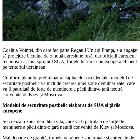
Coaliția Voinței, din care fac parte Regatul Unit și Franța, s-a angajat
să protejeze Ucraina de o nouă agresiune rusă, dar oficialii europeni
recunosc că, fără sprijinul SUA, forțele lor nu ar putea opera eficient
pe teritoriul ucrainean.
Conform planului preliminar al capitalelor occidentale, modelul de
securitate postbelic va include crearea unei zone demilitarizate, care
va fi patrulată de forțe de menținere a păcii dintr-o țară neutră
convenită de Kiev și Moscova.
Modelul de securitate postbelic elaborat de SUA și țările
europene
Se crează o zonă demilitarizată, care va fi patrulată de forțe de
menținere a păcii dintr-o țară neutră convenită de Kiev și Moscova.
Mai departe de graniță, trupele ucrainene – înarmate și antrenate de