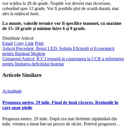
vor scădea la 28 de grade. Nopțile vor deveni mai răcoroase,
coborând spre 12 grade. Vor fi posibile ploi de scurtă durată, mai
ales la mijlocul lunii.
La munte, valorile termice vor fi specifice toamnei, cu maxime
de 15–18 grade și minime între 6 și 9 grade.
Distribuie Articol
Email
Copy Link
Print
Articol Precedent
Benzi LED: Soluția Eficientă și Economică
pentru Iluminat Modern
Urmatorul Articol
ÎCCJ renunță la contestarea la CCR a reformelor
pentru limitarea deficitului bugetar
Articole Similare
Actualitate
Prognoza meteo, 29 iulie. Final de lună răcoros. Regiunile în
care apar ploile
Prognoza meteo, 29 iulie. După cea mai fierbinte săptămână din
iulie, vremea a intrat într-un proces de răcire. Potrivit prognozei…