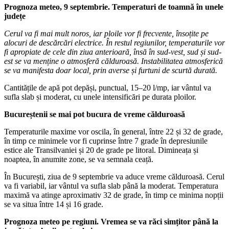
Prognoza meteo, 9 septembrie. Temperaturi de toamnă în unele
județe
Cerul va fi mai mult noros, iar ploile vor fi frecvente, însoțite pe
alocuri de descărcări electrice. În restul regiunilor, temperaturile vor
fi apropiate de cele din ziua anterioară, însă în sud-vest, sud și sud-
est se va menține o atmosferă călduroasă. Instabilitatea atmosferică
se va manifesta doar local, prin averse și furtuni de scurtă durată.
Cantitățile de apă pot depăși, punctual, 15–20 l/mp, iar vântul va
sufla slab și moderat, cu unele intensificări pe durata ploilor.
Bucureștenii se mai pot bucura de vreme călduroasă
Temperaturile maxime vor oscila, în general, între 22 și 32 de grade,
în timp ce minimele vor fi cuprinse între 7 grade în depresiunile
estice ale Transilvaniei și 20 de grade pe litoral. Dimineața și
noaptea, în anumite zone, se va semnala ceață.
În București, ziua de 9 septembrie va aduce vreme călduroasă. Cerul
va fi variabil, iar vântul va sufla slab până la moderat. Temperatura
maximă va atinge aproximativ 32 de grade, în timp ce minima nopții
se va situa între 14 și 16 grade.
Prognoza meteo pe regiuni. Vremea se va răci simțitor până la