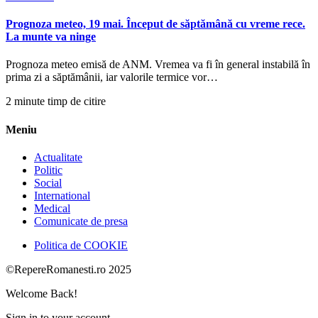
Prognoza meteo, 19 mai. Început de săptămână cu vreme rece.
La munte va ninge
Prognoza meteo emisă de ANM. Vremea va fi în general instabilă în
prima zi a săptămânii, iar valorile termice vor…
2 minute timp de citire
Meniu
Actualitate
Politic
Social
International
Medical
Comunicate de presa
Politica de COOKIE
©RepereRomanesti.ro 2025
Welcome Back!
Sign in to your account