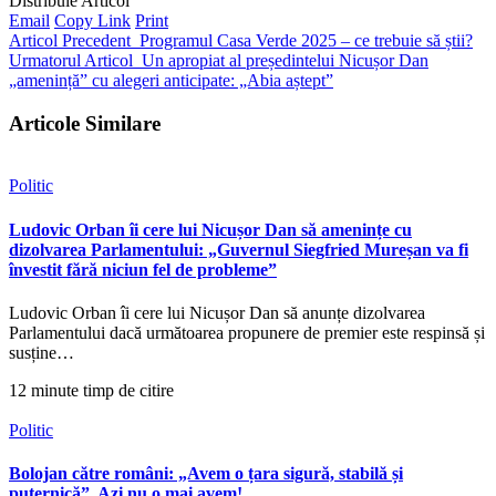
Distribuie Articol
Email
Copy Link
Print
Articol Precedent
Programul Casa Verde 2025 – ce trebuie să știi?
Urmatorul Articol
Un apropiat al președintelui Nicușor Dan
„amenință” cu alegeri anticipate: „Abia aștept”
Articole Similare
Politic
Ludovic Orban îi cere lui Nicușor Dan să amenințe cu
dizolvarea Parlamentului: „Guvernul Siegfried Mureșan va fi
învestit fără niciun fel de probleme”
Ludovic Orban îi cere lui Nicușor Dan să anunțe dizolvarea
Parlamentului dacă următoarea propunere de premier este respinsă și
susține…
12 minute timp de citire
Politic
Bolojan către români: „Avem o țara sigură, stabilă și
puternică”. Azi nu o mai avem!