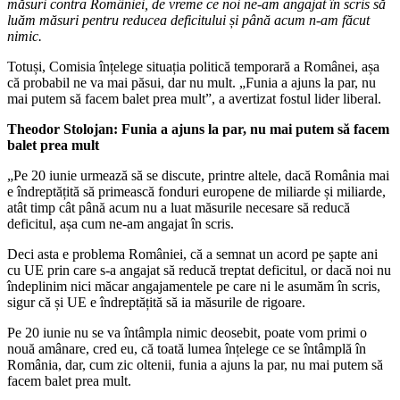
măsuri contra României, de vreme ce noi ne-am angajat în scris să
luăm măsuri pentru reducea deficitului și până acum n-am făcut
nimic.
Totuși, Comisia înțelege situația politică temporară a Românei, așa
că probabil ne va mai păsui, dar nu mult. „Funia a ajuns la par, nu
mai putem să facem balet prea mult”, a avertizat fostul lider liberal.
Theodor Stolojan: Funia a ajuns la par, nu mai putem să facem
balet prea mult
„Pe 20 iunie urmează să se discute, printre altele, dacă România mai
e îndreptățită să primească fonduri europene de miliarde și miliarde,
atât timp cât până acum nu a luat măsurile necesare să reducă
deficitul, așa cum ne-am angajat în scris.
Deci asta e problema României, că a semnat un acord pe șapte ani
cu UE prin care s-a angajat să reducă treptat deficitul, or dacă noi nu
îndeplinim nici măcar angajamentele pe care ni le asumăm în scris,
sigur că și UE e îndreptățită să ia măsurile de rigoare.
Pe 20 iunie nu se va întâmpla nimic deosebit, poate vom primi o
nouă amânare, cred eu, că toată lumea înțelege ce se întâmplă în
România, dar, cum zic oltenii, funia a ajuns la par, nu mai putem să
facem balet prea mult.