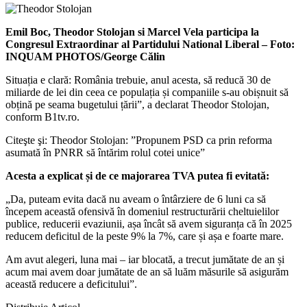
Emil Boc, Theodor Stolojan si Marcel Vela participa la
Congresul Extraordinar al Partidului National Liberal – Foto:
INQUAM PHOTOS/George Călin
Situația e clară: România trebuie, anul acesta, să reducă 30 de
miliarde de lei din ceea ce populația și companiile s-au obișnuit să
obțină pe seama bugetului țării”, a declarat Theodor Stolojan,
conform B1tv.ro.
Citeşte şi: Theodor Stolojan: ”Propunem PSD ca prin reforma
asumată în PNRR să întărim rolul cotei unice”
Acesta a explicat și de ce majorarea TVA putea fi evitată:
„Da, puteam evita dacă nu aveam o întârziere de 6 luni ca să
începem această ofensivă în domeniul restructurării cheltuielilor
publice, reducerii evaziunii, așa încât să avem siguranța că în 2025
reducem deficitul de la peste 9% la 7%, care și așa e foarte mare.
Am avut alegeri, luna mai – iar blocată, a trecut jumătate de an și
acum mai avem doar jumătate de an să luăm măsurile să asigurăm
această reducere a deficitului”.