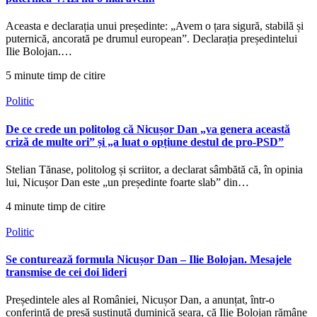
Aceasta e declarația unui președinte: „Avem o țara sigură, stabilă și
puternică, ancorată pe drumul european”. Declarația președintelui
Ilie Bolojan.…
5 minute timp de citire
Politic
De ce crede un politolog că Nicușor Dan „va genera această
criză de multe ori” și „a luat o opțiune destul de pro-PSD”
Stelian Tănase, politolog și scriitor, a declarat sâmbătă că, în opinia
lui, Nicușor Dan este „un președinte foarte slab” din…
4 minute timp de citire
Politic
Se conturează formula Nicușor Dan – Ilie Bolojan. Mesajele
transmise de cei doi lideri
Președintele ales al României, Nicușor Dan, a anunțat, într-o
conferință de presă susținută duminică seara, că Ilie Bolojan rămâne