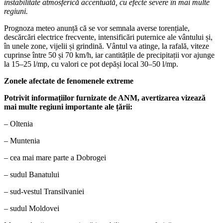
instabilitate atmosferică accentuată, cu efecte severe în mai multe
regiuni.
Prognoza meteo anunță că se vor semnala averse torențiale,
descărcări electrice frecvente, intensificări puternice ale vântului și,
în unele zone, vijelii și grindină. Vântul va atinge, la rafală, viteze
cuprinse între 50 și 70 km/h, iar cantitățile de precipitații vor ajunge
la 15–25 l/mp, cu valori ce pot depăși local 30–50 l/mp.
Zonele afectate de fenomenele extreme
Potrivit informațiilor furnizate de ANM, avertizarea vizează
mai multe regiuni importante ale țării:
– Oltenia
– Muntenia
– cea mai mare parte a Dobrogei
– sudul Banatului
– sud-vestul Transilvaniei
– sudul Moldovei