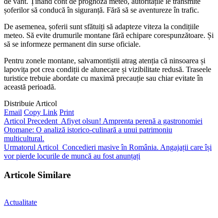
de vânt. Ținând cont de prognoza meteo, autoritățile le transmite
șoferilor să conducă în siguranță. Fără să se aventureze în trafic.
De asemenea, șoferii sunt sfătuiți să adapteze viteza la condițiile
meteo. Să evite drumurile montane fără echipare corespunzătoare. Și
să se informeze permanent din surse oficiale.
Pentru zonele montane, salvamontiștii atrag atenția că ninsoarea și
lapovița pot crea condiții de alunecare și vizibilitate redusă. Traseele
turistice trebuie abordate cu maximă precauție sau chiar evitate în
această perioadă.
Distribuie Articol
Email
Copy Link
Print
Articol Precedent
Afiyet olsun! Amprenta perenă a gastronomiei
Otomane: O analiză istorico-culinară a unui patrimoniu
multicultural.
Urmatorul Articol
Concedieri masive în România. Angajații care își
vor pierde locurile de muncă au fost anunțați
Articole Similare
Actualitate