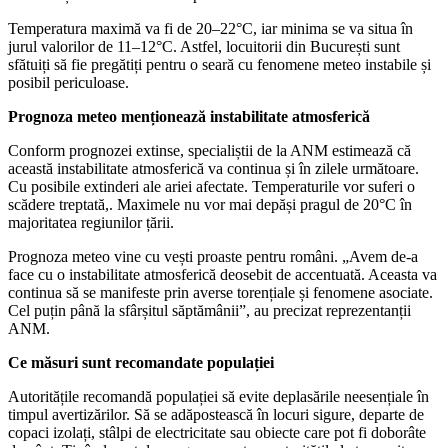
Temperatura maximă va fi de 20–22°C, iar minima se va situa în
jurul valorilor de 11–12°C. Astfel, locuitorii din București sunt
sfătuiți să fie pregătiți pentru o seară cu fenomene meteo instabile și
posibil periculoase.
Prognoza meteo menționează instabilitate atmosferică
Conform prognozei extinse, specialiștii de la ANM estimează că
această instabilitate atmosferică va continua și în zilele următoare.
Cu posibile extinderi ale ariei afectate. Temperaturile vor suferi o
scădere treptată,. Maximele nu vor mai depăși pragul de 20°C în
majoritatea regiunilor țării.
Prognoza meteo vine cu vești proaste pentru români. „Avem de-a
face cu o instabilitate atmosferică deosebit de accentuată. Aceasta va
continua să se manifeste prin averse torențiale și fenomene asociate.
Cel puțin până la sfârșitul săptămânii”, au precizat reprezentanții
ANM.
Ce măsuri sunt recomandate populației
Autoritățile recomandă populației să evite deplasările neesențiale în
timpul avertizărilor. Să se adăpostească în locuri sigure, departe de
copaci izolați, stâlpi de electricitate sau obiecte care pot fi doborâte