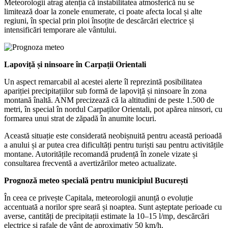
Meteorologii atrag atenția că instabilitatea atmosferică nu se
limitează doar la zonele enumerate, ci poate afecta local și alte
regiuni, în special prin ploi însoțite de descărcări electrice și
intensificări temporare ale vântului.
Lapoviță și ninsoare în Carpații Orientali
Un aspect remarcabil al acestei alerte îl reprezintă posibilitatea
apariției precipitațiilor sub formă de lapoviță și ninsoare în zona
montană înaltă. ANM precizează că la altitudini de peste 1.500 de
metri, în special în nordul Carpaților Orientali, pot apărea ninsori, cu
formarea unui strat de zăpadă în anumite locuri.
Această situație este considerată neobișnuită pentru această perioadă
a anului și ar putea crea dificultăți pentru turiști sau pentru activitățile
montane. Autoritățile recomandă prudență în zonele vizate și
consultarea frecventă a avertizărilor meteo actualizate.
Prognoză meteo specială pentru municipiul București
În ceea ce privește Capitala, meteorologii anunță o evoluție
accentuată a norilor spre seară și noaptea. Sunt așteptate perioade cu
averse, cantități de precipitații estimate la 10–15 l/mp, descărcări
electrice și rafale de vânt de aproximativ 50 km/h.