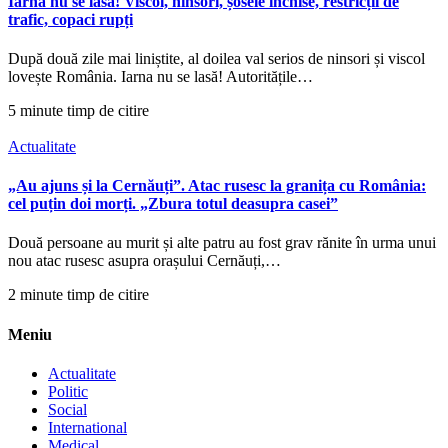
Iarna nu se lasă! Viscol, ninsori, șosele închise, restricții de
trafic, copaci rupți
După două zile mai liniștite, al doilea val serios de ninsori și viscol
lovește România. Iarna nu se lasă! Autoritățile…
5 minute timp de citire
Actualitate
„Au ajuns și la Cernăuți”. Atac rusesc la granița cu România:
cel puțin doi morți. „Zbura totul deasupra casei”
Două persoane au murit și alte patru au fost grav rănite în urma unui
nou atac rusesc asupra orașului Cernăuți,…
2 minute timp de citire
Meniu
Actualitate
Politic
Social
International
Medical