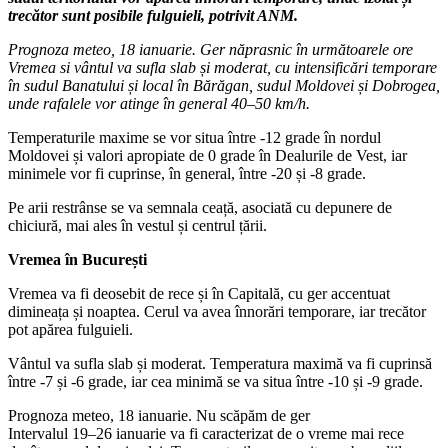
trecător sunt posibile fulguieli, potrivit ANM.
Prognoza meteo, 18 ianuarie. Ger năprasnic în următoarele ore
Vremea si vântul va sufla slab și moderat, cu intensificări temporare
în sudul Banatului și local în Bărăgan, sudul Moldovei și Dobrogea,
unde rafalele vor atinge în general 40–50 km/h.
Temperaturile maxime se vor situa între -12 grade în nordul
Moldovei și valori apropiate de 0 grade în Dealurile de Vest, iar
minimele vor fi cuprinse, în general, între -20 și -8 grade.
Pe arii restrânse se va semnala ceață, asociată cu depunere de
chiciură, mai ales în vestul și centrul țării.
Vremea în București
Vremea va fi deosebit de rece și în Capitală, cu ger accentuat
dimineața și noaptea. Cerul va avea înnorări temporare, iar trecător
pot apărea fulguieli.
Vântul va sufla slab și moderat. Temperatura maximă va fi cuprinsă
între -7 și -6 grade, iar cea minimă se va situa între -10 și -9 grade.
Prognoza meteo, 18 ianuarie. Nu scăpăm de ger
Intervalul 19–26 ianuarie va fi caracterizat de o vreme mai rece