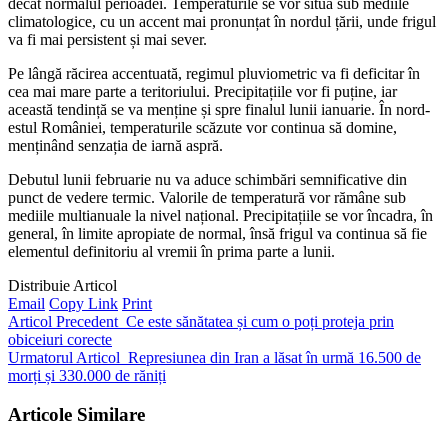
decât normalul perioadei. Temperaturile se vor situa sub mediile
climatologice, cu un accent mai pronunțat în nordul țării, unde frigul
va fi mai persistent și mai sever.
Pe lângă răcirea accentuată, regimul pluviometric va fi deficitar în
cea mai mare parte a teritoriului. Precipitațiile vor fi puține, iar
această tendință se va menține și spre finalul lunii ianuarie. În nord-
estul României, temperaturile scăzute vor continua să domine,
menținând senzația de iarnă aspră.
Debutul lunii februarie nu va aduce schimbări semnificative din
punct de vedere termic. Valorile de temperatură vor rămâne sub
mediile multianuale la nivel național. Precipitațiile se vor încadra, în
general, în limite apropiate de normal, însă frigul va continua să fie
elementul definitoriu al vremii în prima parte a lunii.
Distribuie Articol
Email
Copy Link
Print
Articol Precedent
Ce este sănătatea și cum o poți proteja prin
obiceiuri corecte
Urmatorul Articol
Represiunea din Iran a lăsat în urmă 16.500 de
morți și 330.000 de răniți
Articole Similare