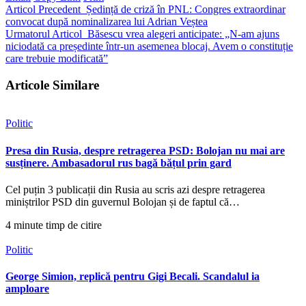
Articol Precedent
Ședință de criză în PNL: Congres extraordinar
convocat după nominalizarea lui Adrian Veștea
Urmatorul Articol
Băsescu vrea alegeri anticipate: „N-am ajuns
niciodată ca președinte într-un asemenea blocaj. Avem o constituție
care trebuie modificată”
Articole Similare
Politic
Presa din Rusia, despre retragerea PSD: Bolojan nu mai are
susținere. Ambasadorul rus bagă bățul prin gard
Cel puțin 3 publicații din Rusia au scris azi despre retragerea
miniștrilor PSD din guvernul Bolojan și de faptul că…
4 minute timp de citire
Politic
George Simion, replică pentru Gigi Becali. Scandalul ia
amploare