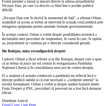
Fostul premier a lansat și atacuri directe la adresa președintelui
Nicușor Dan, pe care l-a descris ca fiind într-o poziție politică
dificilă.
„Nicușor Dan este în derivă în momentul de față”, a afirmat Orban,
susținând că acesta ar trebui să intervină în actuala criză politică prin
retragerea sprijinului pentru anumite formule guvernamentale.
În același context, Orban a vorbit despre posibilitatea teoretică a
declanșării unei proceduri de suspendare, în cazul în care, în opinia
sa, președintele ar continua pe o direcție considerată greșită.
Ilie Bolojan, miza reconfigurării dreptei
Ludovic Orban a făcut referire și la Ilie Bolojan, despre care a spus
că ar trebui să joace un rol central în reorganizarea Partidului
Național Liberal și în consolidarea unui pol de centru-dreapta.
El a susținut că actuala conducere a partidului nu reflectă încă o
direcție politică stabilă și că este necesară o „curățenie internă” la
nivelul formațiunii. Orban a vorbit și despre stadiul fuziunii dintre
Forța Dreptei și PNL, precizând că procesul nu a fost încă demarat
oficial.
Distribuie Articol
Email
Copy Link
Print