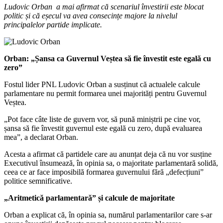
Ludovic Orban a mai afirmat că scenariul învestirii este blocat
politic și că eșecul va avea consecințe majore la nivelul
principalelor partide implicate.
Orban: „Șansa ca Guvernul Veștea să fie învestit este egală cu
zero”
Fostul lider PNL Ludovic Orban a susținut că actualele calcule
parlamentare nu permit formarea unei majorități pentru Guvernul
Veștea.
„Pot face câte liste de guvern vor, să pună miniștrii pe cine vor,
șansa să fie învestit guvernul este egală cu zero, după evaluarea
mea”, a declarat Orban.
Acesta a afirmat că partidele care au anunțat deja că nu vor susține
Executivul însumează, în opinia sa, o majoritate parlamentară solidă,
ceea ce ar face imposibilă formarea guvernului fără „defecțiuni”
politice semnificative.
„Aritmetică parlamentară” și calcule de majoritate
Orban a explicat că, în opinia sa, numărul parlamentarilor care s-ar