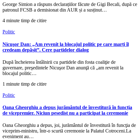
George Simion a răspuns declarațiilor făcute de Gigi Becali, după ce
patronul FCSB a demisionat din AUR și a susținut…
4 minute timp de citire
Politic
Nicuşor Dan: „Am revenit la blocajul politic pe care marți îl
credeam depășit”. Cere partidelor dialog
După încheierea întâlnirii cu partidele din fosta coaliţie de
guvernare, preşedintele Nicuşor Dan anunţă că „am revenit la
blocajul politic…
1 minute timp de citire
Politic
Oana Gheorghiu a depus jurământul de învestitură în funcția
de vicepremier. Niciun pesedist nu a participat la ceremonie
Oana Gheorghiu a depus, joi, jurământul de învestitură în funcţia de
viceprim-ministru, într-o scurtă ceremonie la Palatul Cotroceni.La
eveniment au…