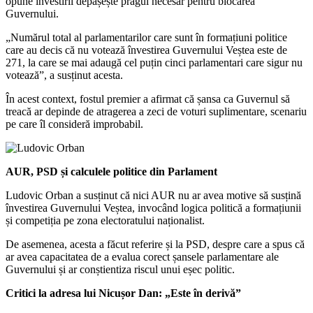
opune învestirii depășește pragul necesar pentru blocarea
Guvernului.
„Numărul total al parlamentarilor care sunt în formațiuni politice
care au decis că nu votează învestirea Guvernului Veștea este de
271, la care se mai adaugă cel puțin cinci parlamentari care sigur nu
votează”, a susținut acesta.
În acest context, fostul premier a afirmat că șansa ca Guvernul să
treacă ar depinde de atragerea a zeci de voturi suplimentare, scenariu
pe care îl consideră improbabil.
AUR, PSD și calculele politice din Parlament
Ludovic Orban a susținut că nici AUR nu ar avea motive să susțină
învestirea Guvernului Veștea, invocând logica politică a formațiunii
și competiția pe zona electoratului naționalist.
De asemenea, acesta a făcut referire și la PSD, despre care a spus că
ar avea capacitatea de a evalua corect șansele parlamentare ale
Guvernului și ar conștientiza riscul unui eșec politic.
Critici la adresa lui Nicușor Dan: „Este în derivă”