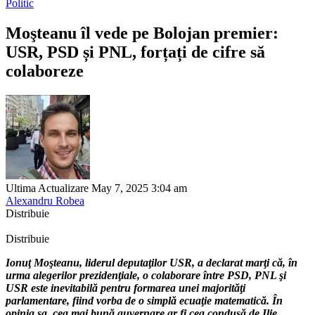
Politic
Moşteanu îl vede pe Bolojan premier:
USR, PSD și PNL, forțați de cifre să
colaboreze
Ultima Actualizare May 7, 2025 3:04 am
Alexandru Robea
Distribuie
Distribuie
Ionuţ Moşteanu, liderul deputaţilor USR, a declarat marţi că, în
urma alegerilor prezidenţiale, o colaborare între PSD, PNL şi
USR este inevitabilă pentru formarea unei majorităţi
parlamentare, fiind vorba de o simplă ecuaţie matematică. În
opinia sa, cea mai bună guvernare ar fi cea condusă de Ilie