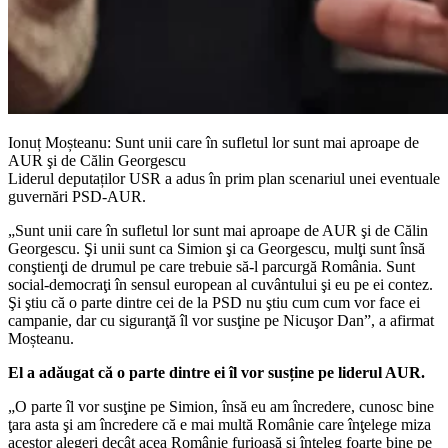
Ionuț Moșteanu: Sunt unii care în sufletul lor sunt mai aproape de
AUR şi de Călin Georgescu
Liderul deputaților USR a adus în prim plan scenariul unei eventuale
guvernări PSD-AUR.
„Sunt unii care în sufletul lor sunt mai aproape de AUR şi de Călin
Georgescu. Şi unii sunt ca Simion şi ca Georgescu, mulţi sunt însă
conştienţi de drumul pe care trebuie să-l parcurgă România. Sunt
social-democraţi în sensul european al cuvântului şi eu pe ei contez.
Şi ştiu că o parte dintre cei de la PSD nu ştiu cum cum vor face ei
campanie, dar cu siguranţă îl vor susţine pe Nicuşor Dan”, a afirmat
Moșteanu.
El a adăugat că o parte dintre ei îl vor susține pe liderul AUR.
„O parte îl vor susţine pe Simion, însă eu am încredere, cunosc bine
ţara asta şi am încredere că e mai multă Românie care înţelege miza
acestor alegeri decât acea Românie furioasă şi înţeleg foarte bine pe