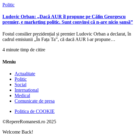
Politic
Ludovic Orban: „Dacă AUR îl propune pe Călin Georgescu
premier, e marketing politic. Sunt convinși că n-are nicio șansă”
Fostul consilier prezidențial și premier Ludovic Orban a declarat, în
cadrul emisiunii „În Fața Ta”, că dacă AUR l-ar propune…
4 minute timp de citire
Meniu
Actualitate
Politic
Social
International
Medical
Comunicate de presa
Politica de COOKIE
©RepereRomanesti.ro 2025
Welcome Back!