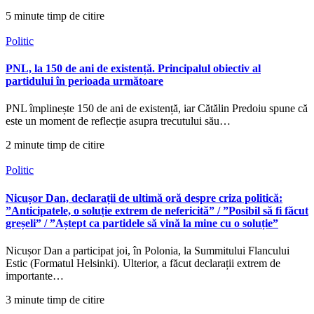
5 minute timp de citire
Politic
PNL, la 150 de ani de existență. Principalul obiectiv al
partidului în perioada următoare
PNL împlinește 150 de ani de existență, iar Cătălin Predoiu spune că
este un moment de reflecție asupra trecutului său…
2 minute timp de citire
Politic
Nicușor Dan, declarații de ultimă oră despre criza politică:
”Anticipatele, o soluție extrem de nefericită” / ”Posibil să fi făcut
greșeli” / ”Aștept ca partidele să vină la mine cu o soluție”
Nicușor Dan a participat joi, în Polonia, la Summitului Flancului
Estic (Formatul Helsinki). Ulterior, a făcut declarații extrem de
importante…
3 minute timp de citire