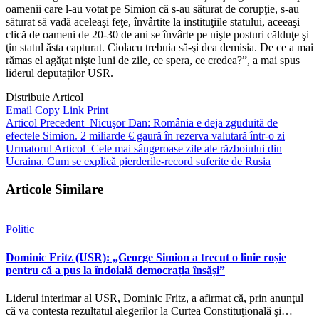
oamenii care l-au votat pe Simion că s-au săturat de corupţie, s-au
săturat să vadă aceleaşi feţe, învârtite la instituţiile statului, aceeaşi
clică de oameni de 20-30 de ani se învârte pe nişte posturi călduţe şi
ţin statul ăsta capturat. Ciolacu trebuia să-şi dea demisia. De ce a mai
rămas el agăţat nişte luni de zile, ce spera, ce credea?”, a mai spus
liderul deputaților USR.
Distribuie Articol
Email
Copy Link
Print
Articol Precedent
Nicuşor Dan: România e deja zguduită de
efectele Simion. 2 miliarde € gaură în rezerva valutară într-o zi
Urmatorul Articol
Cele mai sângeroase zile ale războiului din
Ucraina. Cum se explică pierderile-record suferite de Rusia
Articole Similare
Politic
Dominic Fritz (USR): „George Simion a trecut o linie roșie
pentru că a pus la îndoială democrația însăși”
Liderul interimar al USR, Dominic Fritz, a afirmat că, prin anunţul
că va contesta rezultatul alegerilor la Curtea Constituţională şi…