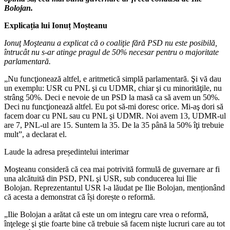
Bolojan.
Explicația lui Ionuț Moșteanu
Ionuţ Moşteanu a explicat că o coaliţie fără PSD nu este posibilă,
întrucât nu s-ar atinge pragul de 50% necesar pentru o majoritate
parlamentară.
„Nu funcţionează altfel, e aritmetică simplă parlamentară. Şi vă dau
un exemplu: USR cu PNL şi cu UDMR, chiar şi cu minorităţile, nu
strâng 50%. Deci e nevoie de un PSD la masă ca să avem un 50%.
Deci nu funcţionează altfel. Eu pot să-mi doresc orice. Mi-aş dori să
facem doar cu PNL sau cu PNL şi UDMR. Noi avem 13, UDMR-ul
are 7, PNL-ul are 15. Suntem la 35. De la 35 până la 50% îţi trebuie
mult”, a declarat el.
Laude la adresa președintelui interimar
Moşteanu consideră că cea mai potrivită formulă de guvernare ar fi
una alcătuită din PSD, PNL şi USR, sub conducerea lui Ilie
Bolojan. Reprezentantul USR l-a lăudat pe Ilie Bolojan, menționând
că acesta a demonstrat că își dorește o reformă.
„Ilie Bolojan a arătat că este un om integru care vrea o reformă,
înţelege şi ştie foarte bine că trebuie să facem nişte lucruri care au tot