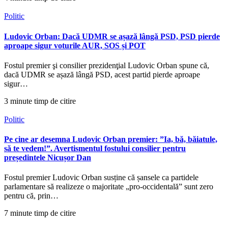
Politic
Ludovic Orban: Dacă UDMR se așază lângă PSD, PSD pierde
aproape sigur voturile AUR, SOS și POT
Fostul premier şi consilier prezidenţial Ludovic Orban spune că,
dacă UDMR se așază lângă PSD, acest partid pierde aproape
sigur…
3 minute timp de citire
Politic
Pe cine ar desemna Ludovic Orban premier: ”Ia, bă, băiatule,
să te vedem!”. Avertismentul fostului consilier pentru
președintele Nicușor Dan
Fostul premier Ludovic Orban susține că șansele ca partidele
parlamentare să realizeze o majoritate „pro-occidentală” sunt zero
pentru că, prin…
7 minute timp de citire