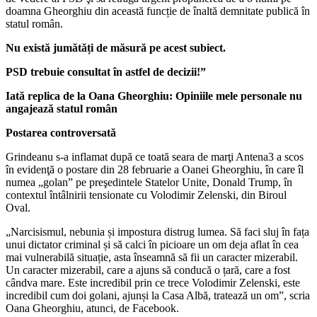
doamna Gheorghiu din această funcție de înaltă demnitate publică în
statul român.
Nu există jumătăți de măsură pe acest subiect.
PSD trebuie consultat în astfel de decizii!”
Iată replica de la Oana Gheorghiu: Opiniile mele personale nu
angajează statul român
Postarea controversată
Grindeanu s-a inflamat după ce toată seara de marţi Antena3 a scos
în evidenţă o postare din 28 februarie a Oanei Gheorghiu, în care îl
numea „golan” pe preşedintele Statelor Unite, Donald Trump, în
contextul întâlnirii tensionate cu Volodimir Zelenski, din Biroul
Oval.
„Narcisismul, nebunia și impostura distrug lumea. Să faci sluj în fața
unui dictator criminal și să calci în picioare un om deja aflat în cea
mai vulnerabilă situație, asta înseamnă să fii un caracter mizerabil.
Un caracter mizerabil, care a ajuns să conducă o țară, care a fost
cândva mare. Este incredibil prin ce trece Volodimir Zelenski, este
incredibil cum doi golani, ajunși la Casa Albă, tratează un om”, scria
Oana Gheorghiu, atunci, de Facebook.