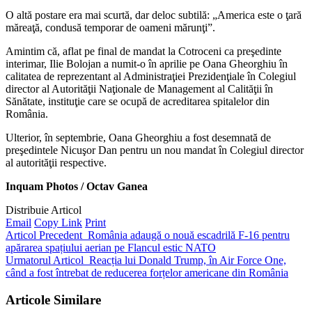
O altă postare era mai scurtă, dar deloc subtilă: „America este o ţară
măreaţă, condusă temporar de oameni mărunţi”.
Amintim că, aflat pe final de mandat la Cotroceni ca preşedinte
interimar, Ilie Bolojan a numit-o în aprilie pe Oana Gheorghiu în
calitatea de reprezentant al Administraţiei Prezidenţiale în Colegiul
director al Autorităţii Naţionale de Management al Calităţii în
Sănătate, instituţie care se ocupă de acreditarea spitalelor din
România.
Ulterior, în septembrie, Oana Gheorghiu a fost desemnată de
preşedintele Nicuşor Dan pentru un nou mandat în Colegiul director
al autorităţii respective.
Inquam Photos / Octav Ganea
Distribuie Articol
Email
Copy Link
Print
Articol Precedent
România adaugă o nouă escadrilă F-16 pentru
apărarea spațiului aerian pe Flancul estic NATO
Urmatorul Articol
Reacția lui Donald Trump, în Air Force One,
când a fost întrebat de reducerea forțelor americane din România
Articole Similare