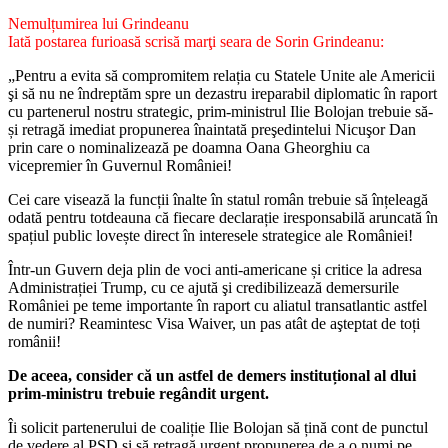
Nemulțumirea lui Grindeanu
Iată postarea furioasă scrisă marţi seara de Sorin Grindeanu:
„Pentru a evita să compromitem relația cu Statele Unite ale Americii
şi să nu ne îndreptăm spre un dezastru ireparabil diplomatic în raport
cu partenerul nostru strategic, prim-ministrul Ilie Bolojan trebuie să-
și retragă imediat propunerea înaintată preşedintelui Nicuşor Dan
prin care o nominalizează pe doamna Oana Gheorghiu ca
vicepremier în Guvernul României!
Cei care visează la funcții înalte în statul român trebuie să înțeleagă
odată pentru totdeauna că fiecare declarație iresponsabilă aruncată în
spațiul public lovește direct în interesele strategice ale României!
Într-un Guvern deja plin de voci anti-americane și critice la adresa
Administrației Trump, cu ce ajută şi credibilizează demersurile
României pe teme importante în raport cu aliatul transatlantic astfel
de numiri? Reamintesc Visa Waiver, un pas atât de aşteptat de toți
românii!
De aceea, consider că un astfel de demers instituțional al dlui
prim-ministru trebuie regândit urgent.
Îi solicit partenerului de coaliție Ilie Bolojan să țină cont de punctul
de vedere al PSD şi să retragă urgent propunerea de a o numi pe