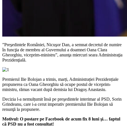
”Preşedintele României, Nicuşor Dan, a semnat decretul de numire
în funcţia de membru al Guvernului a doamnei Oana Clara
Gheorghiu, viceprim-ministru”, anunţa miercuri seara Administraţia
Prezidenţială.
Premierul Ilie Bolojan a trimis, marți, Administrației Prezidențiale
propunerea ca Oana Gheorghiu să ocupe postul de viceprim-
ministru, rămas vacant după demisia lui Dragoș Anastasiu.
Decizia l-a nemulțumit însă pe preşedintele interimar al PSD, Sorin
Grindeanu, care i-a cerut imperativ premierului Ilie Bolojan să
renunţă la propunere.
Motivul: O postare pe Facebook de acum fix 8 luni şi… faptul
că PSD nu a fost consultat!