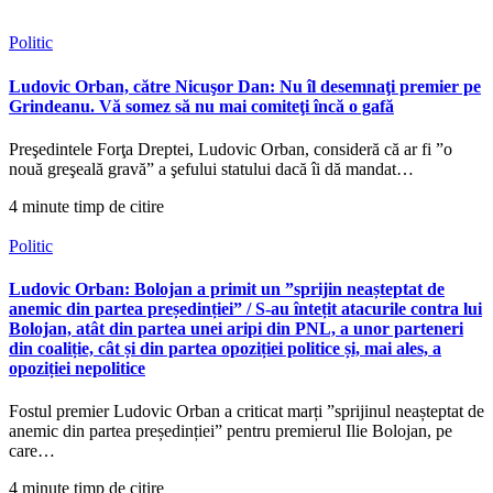
Politic
Ludovic Orban, către Nicuşor Dan: Nu îl desemnaţi premier pe
Grindeanu. Vă somez să nu mai comiteţi încă o gafă
Preşedintele Forţa Dreptei, Ludovic Orban, consideră că ar fi ”o
nouă greşeală gravă” a şefului statului dacă îi dă mandat…
4 minute timp de citire
Politic
Ludovic Orban: Bolojan a primit un ”sprijin neașteptat de
anemic din partea președinției” / S-au întețit atacurile contra lui
Bolojan, atât din partea unei aripi din PNL, a unor parteneri
din coaliție, cât și din partea opoziției politice și, mai ales, a
opoziției nepolitice
Fostul premier Ludovic Orban a criticat marți ”sprijinul neașteptat de
anemic din partea președinției” pentru premierul Ilie Bolojan, pe
care…
4 minute timp de citire