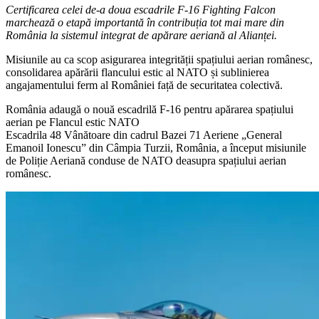
Certificarea celei de-a doua escadrile F-16 Fighting Falcon
marchează o etapă importantă în contribuția tot mai mare din
România la sistemul integrat de apărare aeriană al Alianței.
Misiunile au ca scop asigurarea integrității spațiului aerian românesc,
consolidarea apărării flancului estic al NATO și sublinierea
angajamentului ferm al României față de securitatea colectivă.
România adaugă o nouă escadrilă F-16 pentru apărarea spațiului
aerian pe Flancul estic NATO
Escadrila 48 Vânătoare din cadrul Bazei 71 Aeriene „General
Emanoil Ionescu” din Câmpia Turzii, România, a început misiunile
de Poliție Aeriană conduse de NATO deasupra spațiului aerian
românesc.