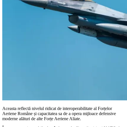
Aceasta reflectă nivelul ridicat de interoperabilitate al Forțelor
Aeriene Române și capacitatea sa de a opera mijloace defensive
moderne alături de alte Forțe Aeriene Aliate.