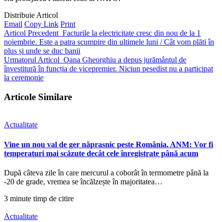
Distribuie Articol
Email
Copy Link
Print
Articol Precedent
Facturile la electricitate cresc din nou de la 1
noiembrie. Este a patra scumpire din ultimele luni / Cât vom plăti în
plus și unde se duc banii
Urmatorul Articol
Oana Gheorghiu a depus jurământul de
învestitură în funcția de vicepremier. Niciun pesedist nu a participat
la ceremonie
Articole Similare
Actualitate
Vine un nou val de ger năprasnic peste România. ANM: Vor fi
temperaturi mai scăzute decât cele înregistrate până acum
După câteva zile în care mercurul a coborât în termometre până la
-20 de grade, vremea se încălzește în majoritatea…
3 minute timp de citire
Actualitate