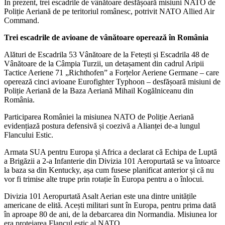
În prezent, trei escadrile de vânătoare desfășoară misiuni NATO de
Poliție Aeriană de pe teritoriul românesc, potrivit NATO Allied Air
Command.
Trei escadrile de avioane de vânătoare operează în România
Alături de Escadrila 53 Vânătoare de la Fetești și Escadrila 48 de
Vânătoare de la Câmpia Turzii, un detașament din cadrul Aripii
Tactice Aeriene 71 „Richthofen” a Forțelor Aeriene Germane – care
operează cinci avioane Eurofighter Typhoon – desfășoară misiuni de
Poliție Aeriană de la Baza Aeriană Mihail Kogălniceanu din
România.
Participarea României la misiunea NATO de Poliție Aeriană
evidențiază postura defensivă și coezivă a Alianței de-a lungul
Flancului Estic.
Armata SUA pentru Europa și Africa a declarat că Echipa de Luptă
a Brigăzii a 2-a Infanterie din Divizia 101 Aeropurtată se va întoarce
la baza sa din Kentucky, așa cum fusese planificat anterior și că nu
vor fi trimise alte trupe prin rotație în Europa pentru a o înlocui.
Divizia 101 Aeropurtată Asalt Aerian este una dintre unitățile
americane de elită. Acești militari sunt în Europa, pentru prima dată
în aproape 80 de ani, de la debarcarea din Normandia. Misiunea lor
era protejarea Flancul estic al NATO.