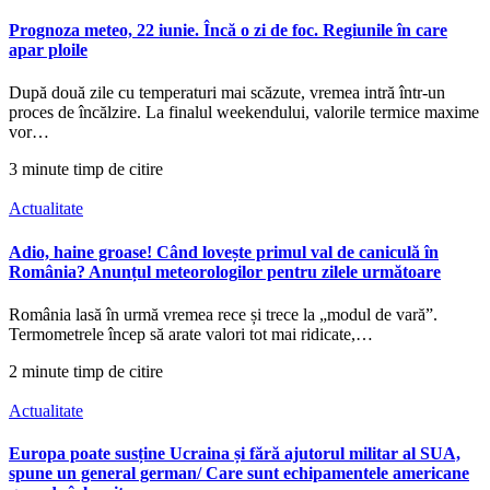
Prognoza meteo, 22 iunie. Încă o zi de foc. Regiunile în care
apar ploile
După două zile cu temperaturi mai scăzute, vremea intră într-un
proces de încălzire. La finalul weekendului, valorile termice maxime
vor…
3 minute timp de citire
Actualitate
Adio, haine groase! Când lovește primul val de caniculă în
România? Anunțul meteorologilor pentru zilele următoare
România lasă în urmă vremea rece și trece la „modul de vară”.
Termometrele încep să arate valori tot mai ridicate,…
2 minute timp de citire
Actualitate
Europa poate susține Ucraina și fără ajutorul militar al SUA,
spune un general german/ Care sunt echipamentele americane