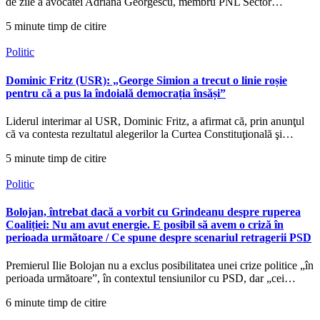
de zile a avocatei Adriana Georgescu, membru PNL Sector…
5 minute timp de citire
Politic
Dominic Fritz (USR): „George Simion a trecut o linie roșie
pentru că a pus la îndoială democrația însăși”
Liderul interimar al USR, Dominic Fritz, a afirmat că, prin anunţul
că va contesta rezultatul alegerilor la Curtea Constituţională şi…
5 minute timp de citire
Politic
Bolojan, întrebat dacă a vorbit cu Grindeanu despre ruperea
Coaliției: Nu am avut energie. E posibil să avem o criză în
perioada următoare / Ce spune despre scenariul retragerii PSD
Premierul Ilie Bolojan nu a exclus posibilitatea unei crize politice „în
perioada următoare”, în contextul tensiunilor cu PSD, dar „cei…
6 minute timp de citire