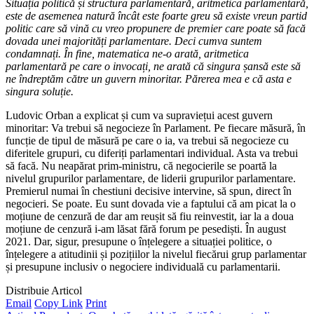
Situația politică și structura parlamentară, aritmetica parlamentară,
este de asemenea natură încât este foarte greu să existe vreun partid
politic care să vină cu vreo propunere de premier care poate să facă
dovada unei majorități parlamentare. Deci cumva suntem
condamnați. În fine, matematica ne-o arată, aritmetica
parlamentară pe care o invocați, ne arată că singura șansă este să
ne îndreptăm către un guvern minoritar. Părerea mea e că asta e
singura soluție.
Ludovic Orban a explicat și cum va supraviețui acest guvern
minoritar: Va trebui să negocieze în Parlament. Pe fiecare măsură, în
funcție de tipul de măsură pe care o ia, va trebui să negocieze cu
diferitele grupuri, cu diferiți parlamentari individual. Asta va trebui
să facă. Nu neapărat prim-ministru, că negocierile se poartă la
nivelul grupurilor parlamentare, de liderii grupurilor parlamentare.
Premierul numai în chestiuni decisive intervine, să spun, direct în
negocieri. Se poate. Eu sunt dovada vie a faptului că am picat la o
moțiune de cenzură de dar am reușit să fiu reinvestit, iar la a doua
moțiune de cenzură i-am lăsat fără forum pe pesediști. În august
2021. Dar, sigur, presupune o înțelegere a situației politice, o
înțelegere a atitudinii și pozițiilor la nivelul fiecărui grup parlamentar
și presupune inclusiv o negociere individuală cu parlamentarii.
Distribuie Articol
Email
Copy Link
Print