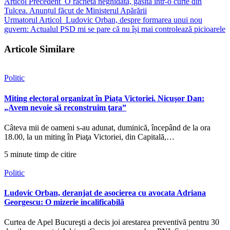
Articol Precedent
O rachetă neghidată, găsită într-o curte din
Tulcea. Anunțul făcut de Ministerul Apărării
Urmatorul Articol
Ludovic Orban, despre formarea unui nou
guvern: Actualul PSD mi se pare că nu își mai controlează picioarele
Articole Similare
Politic
Miting electoral organizat în Piața Victoriei. Nicuşor Dan:
„Avem nevoie să reconstruim ţara”
Câteva mii de oameni s-au adunat, duminică, începând de la ora
18.00, la un miting în Piaţa Victoriei, din Capitală,…
5 minute timp de citire
Politic
Ludovic Orban, deranjat de asocierea cu avocata Adriana
Georgescu: O mizerie incalificabilă
Curtea de Apel Bucureşti a decis joi arestarea preventivă pentru 30