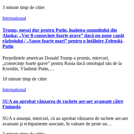
3 minute timp de citire
International
Trump, mesaj dur pentru Putin, înaintea summitului din
Alaska: „Vor fi consecințe foarte grave” dacă nu pune capăt
războiului / „Șanse foarte mari” pentru o întâlnire Zelenski-
Putin
Președintele american Donald Trump a promis, miercuri,
„consecințe foarte grave” pentru Rusia dacă omologul său de la
Kremlin, Vladimir Putin,…
10 minute timp de citire
International
SUA au aprobat vânzarea de rachete aer-aer avansate către
Finlanda
SUA a anunțat, miercuri, că au aprobat vânzarea de rachete aer-aer
avansate şi echipamente asociate, în valoare de peste un…
3 minute timp de citire