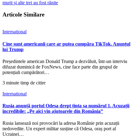
murit și alte trei au fost rănite
Articole Similare
International
Cine sunt americanii care ar putea cumpăra TikTok. Anunțul
lui Trump
Președintele american Donald Trump a dezvăluit, într-un interviu
difuzat duminică de FoxNews, cine face parte din grupul de
potențiali cumpărători…
3 minute timp de citire
International
Rusia anunță portul Odesa drept ținta sa numărul 1. Acuzații
incredibile: „Pe aici vin ajutoarele din România”
Rusia lansează noi provocări la adresa Românie prin acuzații
nedovedite. Un expert militar susține că Odesa, oraș port al
Ucrainei…