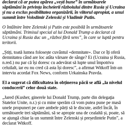
declarat că ar putea apărea „vești bune” în următoarele
săptămâni în privința încheierii războiului dintre Rusia și Ucraina
și nu a exclus posibilitatea organizării, în viitorul apropiat, a unui
summit între Volodimir Zelenski și Vladimir Putin.
O întâlnire între Zelenski și Putin este posibilă în următoarele
săptămâni. Trimisul special al lui Donald Trump a declarat că
Ucraina și Rusia duc un „război fără sens”, în care se luptă pentru
teritorii.
„Știți, toată lumea folosește cuvântul «demnitate». Dar ce îți oferă
demnitatea când are loc atâta vărsare de sânge? Ei (Ucraina și Rusia,
n.red.) nu par că își doresc cu adevărat să lupte unul împotriva
celuilalt, iar eu nu cred că asta își doresc”, a afirmat Witkoff într-un
interviu acordat Fox News, conform Urkainska Pravda.
El a sugerat că dificultatea în obținerea păcii se află „la nivelul
conducerii” celor două state.
„Jared (Kusher, ginerele lui Donald Trump, parte din delegaţia
Statelor Unite, n.r.) și cu mine sperăm că vom putea pune pe masă
unele propuneri pe care ambele părți să le discute, astfel încât, în
următoarele trei săptămâni, să se apropie una de cealaltă și, poate, să
se ajungă chiar la un summit între Zelenski și președintele Putin”, a
declarat Witkoff.