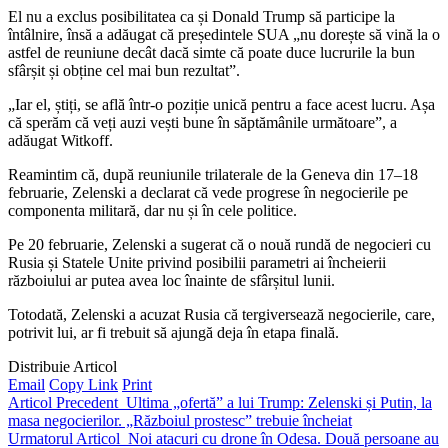
El nu a exclus posibilitatea ca și Donald Trump să participe la
întâlnire, însă a adăugat că președintele SUA „nu dorește să vină la o
astfel de reuniune decât dacă simte că poate duce lucrurile la bun
sfârșit și obține cel mai bun rezultat”.
„Iar el, știți, se află într-o poziție unică pentru a face acest lucru. Așa
că sperăm că veți auzi vești bune în săptămânile următoare”, a
adăugat Witkoff.
Reamintim că, după reuniunile trilaterale de la Geneva din 17–18
februarie, Zelenski a declarat că vede progrese în negocierile pe
componenta militară, dar nu și în cele politice.
Pe 20 februarie, Zelenski a sugerat că o nouă rundă de negocieri cu
Rusia și Statele Unite privind posibilii parametri ai încheierii
războiului ar putea avea loc înainte de sfârșitul lunii.
Totodată, Zelenski a acuzat Rusia că tergiversează negocierile, care,
potrivit lui, ar fi trebuit să ajungă deja în etapa finală.
Distribuie Articol
Email
Copy Link
Print
Articol Precedent
Ultima „ofertă” a lui Trump: Zelenski și Putin, la
masa negocierilor. „Războiul prostesc” trebuie încheiat
Urmatorul Articol
Noi atacuri cu drone în Odesa. Două persoane au