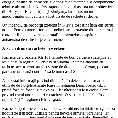
energie, posturi de comandă și depozite de materiale și echipamente
tehnice ale trupelor. Au fost raportate lovituri asupra unor obiective
din Boryspil, Bucha, Irpin și Zhulyany, iar infrastructura
aerodromului din capitală a fost vizată de rachete și drone.
Un incendiu de proporții izbucnit în Kiev a fost stins încă din cursul
nopții. Potrivit unor informații preliminare provenite din partea rusă,
cauza ar fi fost utilizarea anormală a sistemelor de apărare
antiaeriană de către forțele ucrainene.
Atac cu drone și rachete în weekend
Rachete de croazieră Kh-101 lansate de bombardiere strategice au
lovit ținte în regiunile Cerkasy și Vinnița. Înaintea atacului cu
rachete, aceste zone au fost vizate de drone de tip Geran, pe care
partea ucraineană continuă să le numească Shahed.
Au existat informații privind dificultăți în detectarea unor arme
utilizate de Forțele Armate Ruse în regiunea Dnipropetrovsk. În
primă fază au fost auzite explozii, iar ulterior au fost emise alerte
privind riscul unor atacuri cu rachete. O situație similară a fost
raportată și în regiunea Kirovograd.
Rachetele și dronele au vizat depozite militare, facilități energetice și
noduri de transport utilizate pentru nevoile armatei ucrainene, iar
unele regiuni au fost parțial afectate de întreruperi ale alimentării cu