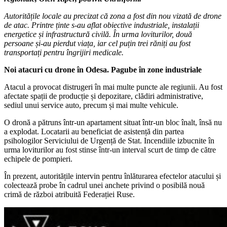
Autoritățile locale au precizat că zona a fost din nou vizată de drone
de atac. Printre ținte s-au aflat obiective industriale, instalații
energetice și infrastructură civilă. În urma loviturilor, două
persoane și-au pierdut viața, iar cel puțin trei răniți au fost
transportați pentru îngrijiri medicale.
Noi atacuri cu drone în Odesa. Pagube în zone industriale
Atacul a provocat distrugeri în mai multe puncte ale regiunii. Au fost
afectate spații de producție și depozitare, clădiri administrative,
sediul unui service auto, precum și mai multe vehicule.
O dronă a pătruns într-un apartament situat într-un bloc înalt, însă nu
a explodat. Locatarii au beneficiat de asistență din partea
psihologilor Serviciului de Urgență de Stat. Incendiile izbucnite în
urma loviturilor au fost stinse într-un interval scurt de timp de către
echipele de pompieri.
În prezent, autoritățile intervin pentru înlăturarea efectelor atacului și
colectează probe în cadrul unei anchete privind o posibilă nouă
crimă de război atribuită Federației Ruse.