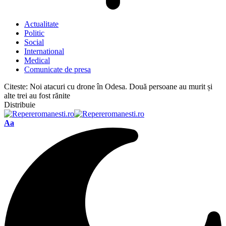
Actualitate
Politic
Social
International
Medical
Comunicate de presa
Citeste:
Noi atacuri cu drone în Odesa. Două persoane au murit și
alte trei au fost rănite
Distribuie
Font
Aa
Resizer