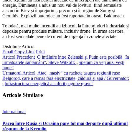
energie. Dimineața a adus un nou val de lovituri, fiind semnalate
atacuri în Kiev și împrejurimi, precum și în regiunile Sumy și
Cernihiv. Explozii puternice au fost raportate în orașul Bakhmach.
Totodată, mai multe incendii au izbucnit la întreprinderi industriale și
depozite pentru produse militare, inclusiv drone. În urma acestora,
au fost semnalate pene de curent de urgență în zonele afectate.
Distribuie Articol
Email
Copy Link
Print
Articol Precedent
O întâlnire între Zelenski și Putin este posibilă „în
următoarele săptămâni”. Steve Witkoff: „Sperăm că veți auzi vești
bune”
Urmatorul Articol
Atac „masiv” cu rachete asupra regiunii ruse
Belgorod, care a rămas fără electricitate, căldură și apă / Guvernator:
„Infrastructura energetică a suferit pagube grave”
Articole Similare
International
Pacea între Rusia și Ucraina pare tot mai departe după ultimul
răspuns de la Kremlin