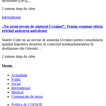
incluziune (DEI),…
2 minute timp de citire
International
„Nu avem nevoie de ajutorul Ucrainei”. Trump respinge oferta
privind apărarea anti-drone
Statele Unite nu au nevoie de asistența Ucrainei pentru consolidarea
apărării împotriva dronelor, în contextul bombardamentelor în
desfășurare din Orientul…
2 minute timp de citire
Meniu
Actualitate
Politic
Social
International
Medical
Comunicate de presa
Politica de COOKIE