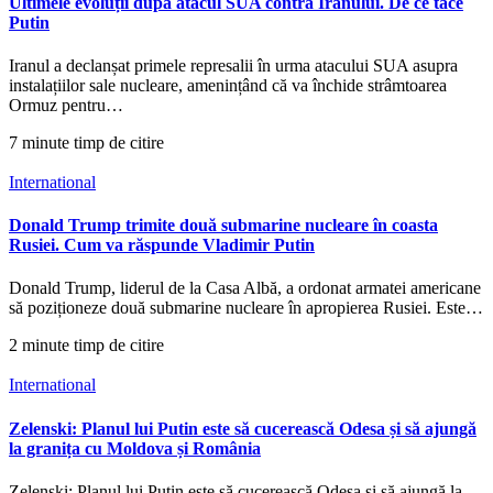
Ultimele evoluții după atacul SUA contra Iranului. De ce tace
Putin
Iranul a declanșat primele represalii în urma atacului SUA asupra
instalațiilor sale nucleare, amenințând că va închide strâmtoarea
Ormuz pentru…
7 minute timp de citire
International
Donald Trump trimite două submarine nucleare în coasta
Rusiei. Cum va răspunde Vladimir Putin
Donald Trump, liderul de la Casa Albă, a ordonat armatei americane
să poziționeze două submarine nucleare în apropierea Rusiei. Este…
2 minute timp de citire
International
Zelenski: Planul lui Putin este să cucerească Odesa și să ajungă
la granița cu Moldova și România
Zelenski: Planul lui Putin este să cucerească Odesa și să ajungă la