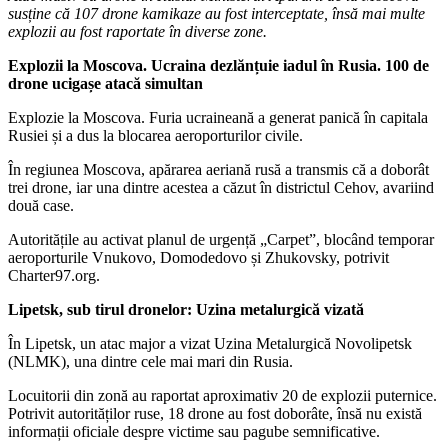
susține că 107 drone kamikaze au fost interceptate, însă mai multe
explozii au fost raportate în diverse zone.
Explozii la Moscova. Ucraina dezlănțuie iadul în Rusia. 100 de
drone ucigașe atacă simultan
Explozie la Moscova. Furia ucraineană a generat panică în capitala
Rusiei și a dus la blocarea aeroporturilor civile.
În regiunea Moscova, apărarea aeriană rusă a transmis că a doborât
trei drone, iar una dintre acestea a căzut în districtul Cehov, avariind
două case.
Autoritățile au activat planul de urgență „Carpet”, blocând temporar
aeroporturile Vnukovo, Domodedovo și Zhukovsky, potrivit
Charter97.org.
Lipetsk, sub tirul dronelor: Uzina metalurgică vizată
În Lipetsk, un atac major a vizat Uzina Metalurgică Novolipetsk
(NLMK), una dintre cele mai mari din Rusia.
Locuitorii din zonă au raportat aproximativ 20 de explozii puternice.
Potrivit autorităților ruse, 18 drone au fost doborâte, însă nu există
informații oficiale despre victime sau pagube semnificative.