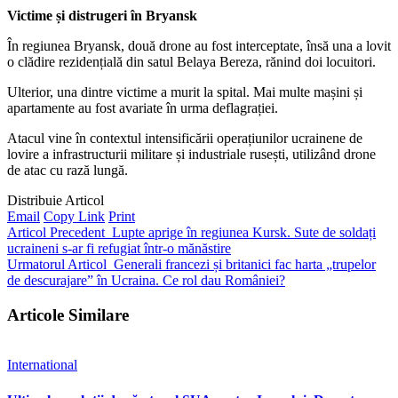
Victime și distrugeri în Bryansk
În regiunea Bryansk, două drone au fost interceptate, însă una a lovit
o clădire rezidențială din satul Belaya Bereza, rănind doi locuitori.
Ulterior, una dintre victime a murit la spital. Mai multe mașini și
apartamente au fost avariate în urma deflagrației.
Atacul vine în contextul intensificării operațiunilor ucrainene de
lovire a infrastructurii militare și industriale rusești, utilizând drone
de atac cu rază lungă.
Distribuie Articol
Email
Copy Link
Print
Articol Precedent
Lupte aprige în regiunea Kursk. Sute de soldați
ucraineni s-ar fi refugiat într-o mănăstire
Urmatorul Articol
Generali francezi și britanici fac harta „trupelor
de descurajare” în Ucraina. Ce rol dau României?
Articole Similare
International