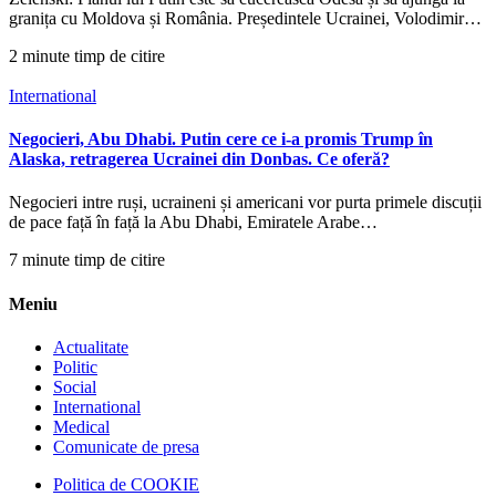
granița cu Moldova și România. Președintele Ucrainei, Volodimir…
2 minute timp de citire
International
Negocieri, Abu Dhabi. Putin cere ce i-a promis Trump în
Alaska, retragerea Ucrainei din Donbas. Ce oferă?
Negocieri intre ruși, ucraineni și americani vor purta primele discuții
de pace față în față la Abu Dhabi, Emiratele Arabe…
7 minute timp de citire
Meniu
Actualitate
Politic
Social
International
Medical
Comunicate de presa
Politica de COOKIE