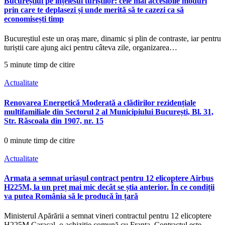
Bucureștiul pe înțelesul turiștilor: cele mai accesibile moduri
prin care te deplasezi și unde merită să te cazezi ca să
economisești timp
Bucureștiul este un oraș mare, dinamic și plin de contraste, iar pentru
turiștii care ajung aici pentru câteva zile, organizarea…
5 minute timp de citire
Actualitate
Renovarea Energetică Moderată a clădirilor rezidențiale
multifamiliale din Sectorul 2 al Municipiului București, Bl. 31,
Str. Răscoala din 1907, nr. 15
0 minute timp de citire
Actualitate
Armata a semnat uriașul contract pentru 12 elicoptere Airbus
H225M, la un preț mai mic decât se știa anterior. În ce condiții
va putea România să le producă în țară
Ministerul Apărării a semnat vineri contractul pentru 12 elicoptere
H225M Caracal, o achiziție comună cu Franța. Contractul este