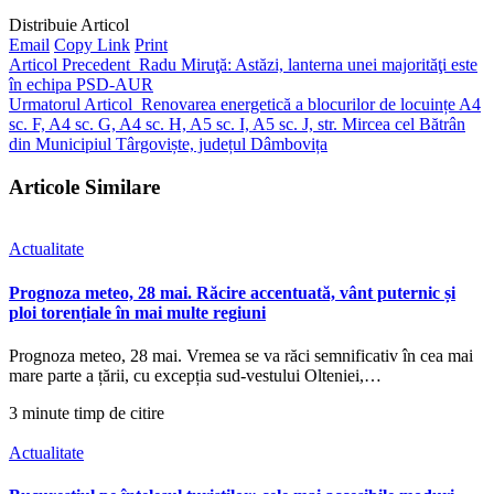
Distribuie Articol
Email
Copy Link
Print
Articol Precedent
Radu Miruţă: Astăzi, lanterna unei majorităţi este
în echipa PSD-AUR
Urmatorul Articol
Renovarea energetică a blocurilor de locuințe A4
sc. F, A4 sc. G, A4 sc. H, A5 sc. I, A5 sc. J, str. Mircea cel Bătrân
din Municipiul Târgoviște, județul Dâmbovița
Articole Similare
Actualitate
Prognoza meteo, 28 mai. Răcire accentuată, vânt puternic și
ploi torențiale în mai multe regiuni
Prognoza meteo, 28 mai. Vremea se va răci semnificativ în cea mai
mare parte a țării, cu excepția sud-vestului Olteniei,…
3 minute timp de citire
Actualitate