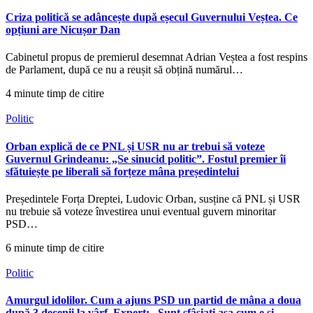
Criza politică se adâncește după eșecul Guvernului Veștea. Ce
opțiuni are Nicușor Dan
Cabinetul propus de premierul desemnat Adrian Veștea a fost respins
de Parlament, după ce nu a reușit să obțină numărul…
4 minute timp de citire
Politic
Orban explică de ce PNL și USR nu ar trebui să voteze
Guvernul Grindeanu: „Se sinucid politic”. Fostul premier îi
sfătuiește pe liberali să forțeze mâna președintelui
Președintele Forța Dreptei, Ludovic Orban, susține că PNL și USR
nu trebuie să voteze învestirea unui eventual guvern minoritar
PSD…
6 minute timp de citire
Politic
Amurgul idolilor. Cum a ajuns PSD un partid de mâna a doua
după 3 decenii la vârf. Expert: „Sunt sfâșiați așa cum e și