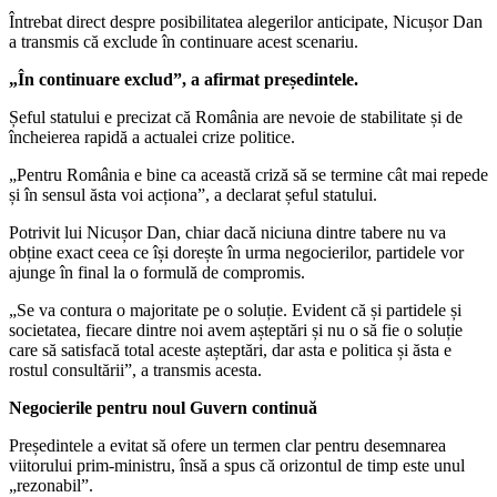
Întrebat direct despre posibilitatea alegerilor anticipate, Nicușor Dan
a transmis că exclude în continuare acest scenariu.
„În continuare exclud”, a afirmat președintele.
Șeful statului e precizat că România are nevoie de stabilitate și de
încheierea rapidă a actualei crize politice.
„Pentru România e bine ca această criză să se termine cât mai repede
și în sensul ăsta voi acționa”, a declarat șeful statului.
Potrivit lui Nicușor Dan, chiar dacă niciuna dintre tabere nu va
obține exact ceea ce își dorește în urma negocierilor, partidele vor
ajunge în final la o formulă de compromis.
„Se va contura o majoritate pe o soluție. Evident că și partidele și
societatea, fiecare dintre noi avem așteptări și nu o să fie o soluție
care să satisfacă total aceste așteptări, dar asta e politica și ăsta e
rostul consultării”, a transmis acesta.
Negocierile pentru noul Guvern continuă
Președintele a evitat să ofere un termen clar pentru desemnarea
viitorului prim-ministru, însă a spus că orizontul de timp este unul
„rezonabil”.