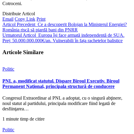
Cotroceni.
Distribuie Articol
Email
Copy Link
Print
Articol Precedent
Ce a descoperit Bolojan la Ministerul Energiei?
România riscă să piardă bani din PNRR
Urmatorul Articol
Europa își face armată independentă de SUA.
Preț: 50.000.000.000€/an. Vulnerabili în fața rachetelor balistice
Articole Similare
Politic
PNL a, modificat statutul. Dispare Biroul Executiv. Biroul
Permanent Naţional, principala structură de conducere
Congresul Extraordinar al PNL a adoptat, cu o singură abţinere,
noul statut al partidului, principala modificare fiind legată de
desfiinţarea…
1 minute timp de citire
Politic