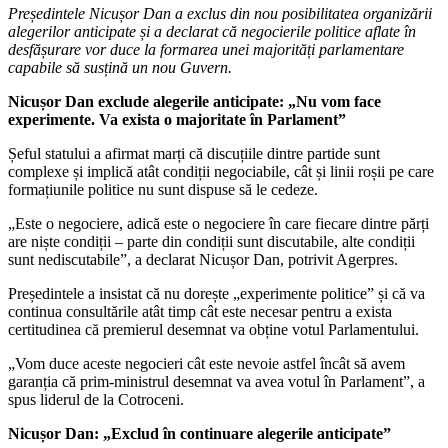
Președintele Nicușor Dan a exclus din nou posibilitatea organizării
alegerilor anticipate și a declarat că negocierile politice aflate în
desfășurare vor duce la formarea unei majorități parlamentare
capabile să susțină un nou Guvern.
Nicușor Dan exclude alegerile anticipate: „Nu vom face
experimente. Va exista o majoritate în Parlament”
Șeful statului a afirmat marți că discuțiile dintre partide sunt
complexe și implică atât condiții negociabile, cât și linii roșii pe care
formațiunile politice nu sunt dispuse să le cedeze.
„Este o negociere, adică este o negociere în care fiecare dintre părți
are niște condiții – parte din condiții sunt discutabile, alte condiții
sunt nediscutabile”, a declarat Nicușor Dan, potrivit Agerpres.
Președintele a insistat că nu dorește „experimente politice” și că va
continua consultările atât timp cât este necesar pentru a exista
certitudinea că premierul desemnat va obține votul Parlamentului.
„Vom duce aceste negocieri cât este nevoie astfel încât să avem
garanția că prim-ministrul desemnat va avea votul în Parlament”, a
spus liderul de la Cotroceni.
Nicușor Dan: „Exclud în continuare alegerile anticipate”