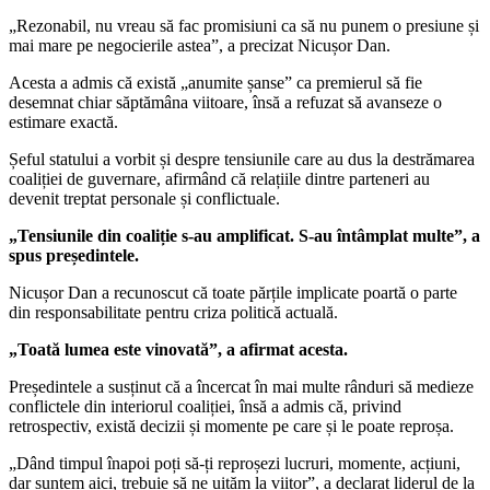
„Rezonabil, nu vreau să fac promisiuni ca să nu punem o presiune și
mai mare pe negocierile astea”, a precizat Nicușor Dan.
Acesta a admis că există „anumite șanse” ca premierul să fie
desemnat chiar săptămâna viitoare, însă a refuzat să avanseze o
estimare exactă.
Șeful statului a vorbit și despre tensiunile care au dus la destrămarea
coaliției de guvernare, afirmând că relațiile dintre parteneri au
devenit treptat personale și conflictuale.
„Tensiunile din coaliție s-au amplificat. S-au întâmplat multe”, a
spus președintele.
Nicușor Dan a recunoscut că toate părțile implicate poartă o parte
din responsabilitate pentru criza politică actuală.
„Toată lumea este vinovată”, a afirmat acesta.
Președintele a susținut că a încercat în mai multe rânduri să medieze
conflictele din interiorul coaliției, însă a admis că, privind
retrospectiv, există decizii și momente pe care și le poate reproșa.
„Dând timpul înapoi poți să-ți reproșezi lucruri, momente, acțiuni,
dar suntem aici, trebuie să ne uităm la viitor”, a declarat liderul de la