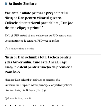
Articole Similare
Variantele aflate pe masa președintelui
Nicușor Dan pentru viitorul guvern.
Culisele din interiorul partidelor: „E un joc
de cine clipește primul”
PNL și USR refuză să mai colaboreze cu PSD pentru că a
votat moțiunea de cenzură. PSD vrea să refacă…
14 minute timp de citire
Nicușor Dan schimbă total tactica pentru
șefia Guvernului. Cine este Anca Dragu,
luată în calcul pentru funcția de premier al
României
Nicușor Dan schimbă total tactica pentru șefia
Guvernului. După ce liderii principalelor partide politice
din România, Ilie Bolojan (PNL) și…
3 minute timp de citire