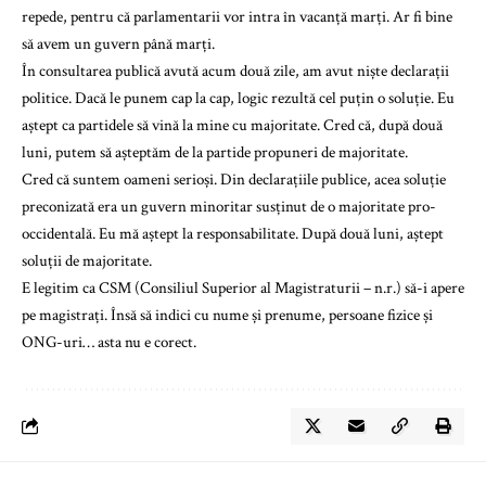
repede, pentru că parlamentarii vor intra în vacanță marți. Ar fi bine
să avem un guvern până marți.
În consultarea publică avută acum două zile, am avut niște declarații
politice. Dacă le punem cap la cap, logic rezultă cel puțin o soluție. Eu
aștept ca partidele să vină la mine cu majoritate. Cred că, după două
luni, putem să așteptăm de la partide propuneri de majoritate.
Cred că suntem oameni serioși. Din declarațiile publice, acea soluție
preconizată era un guvern minoritar susținut de o majoritate pro-
occidentală. Eu mă aștept la responsabilitate. După două luni, aștept
soluții de majoritate.
E legitim ca CSM (Consiliul Superior al Magistraturii – n.r.) să-i apere
pe magistrați. Însă să indici cu nume și prenume, persoane fizice și
ONG-uri… asta nu e corect.