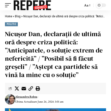
Aa
Home
»
Blog
»
Nicușor Dan, declarații de ultimă oră despre criza politică: ”Anticipatele, o soluție extrem de nefericită” / ”Posibil să fi făcut greșeli” / ”Aștept ca partidele să vină la mine cu o soluție”
POLITIC
Nicușor Dan, declarații de ultimă
oră despre criza politică:
”Anticipatele, o soluție extrem de
nefericită” / ”Posibil să fi făcut
greșeli” / ”Aștept ca partidele să
vină la mine cu o soluție”
Alexandru Robea
Ultima Actualizare June 26, 2026 3:01 am