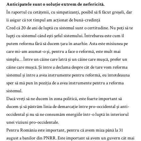
Anticipatele sunt o soluție extrem de nefericită.
În raportul cu cetățenii, cu simpatizanți, posibil să fi făcut greșeli, dar
îi asigur că tot timpul am acționat de bună-credință
Cred că 20 de ani de luptă cu sistemul sunt o certitudine. Nu poți să te
lupți cu sistemul când ești șeful sistemului. Întrebarea este cum îl
putem reforma fără să ducem țara în anarhie. Asta este misiunea pe
care mi-am asumat-o și, pentru a face o reformă, este mult mai
simplu… Între un câine care latră și un câine care mușcă, prefer un
câine care mușcă. Și între a declama despre cât de tare vom reforma
sistemul și între a avea instrumente pentru reformă, eu întotdeauna
sper să mă pun în poziția de a avea instrumente pentru a reforma
sistemul.
Dacă vreți să ne ducem în zona politică, este foarte important să
ducem și să păstrăm linia de demarcație între pro-occidental și anti-
occidental și nu să ne consumăm energiile într-o luptă în interiorul
unei viziuni pro-occidentale.
Pentru România este important, pentru că avem miza până la 31
august a banilor din PNRR. Este important să avem un guvern cât mai