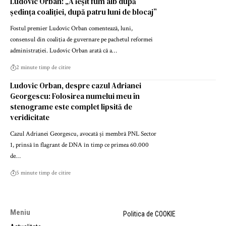
Ludovic Orban: „A ieșit fum alb după
ședința coaliției, după patru luni de blocaj”
Fostul premier Ludovic Orban comentează, luni,
consensul din coaliţia de guvernare pe pachetul reformei
administraţiei. Ludovic Orban arată că a…
2 minute timp de citire
Ludovic Orban, despre cazul Adrianei
Georgescu: Folosirea numelui meu în
stenograme este complet lipsită de
veridicitate
Cazul Adrianei Georgescu, avocată și membră PNL Sector
1, prinsă în flagrant de DNA în timp ce primea 60.000
de…
5 minute timp de citire
Meniu
Politica de COOKIE