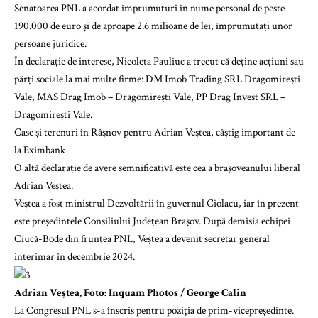
Senatoarea PNL a acordat împrumuturi în nume personal de peste
190.000 de euro și de aproape 2.6 milioane de lei, împrumutați unor
persoane juridice.
În declarație de interese, Nicoleta Pauliuc a trecut că deține acțiuni sau
părți sociale la mai multe firme: DM Imob Trading SRL Dragomirești
Vale, MAS Drag Imob – Dragomirești Vale, PP Drag Invest SRL –
Dragomirești Vale.
Case și terenuri în Râșnov pentru Adrian Veștea, câștig important de
la Eximbank
O altă declarație de avere semnificativă este cea a brașoveanului liberal
Adrian Veștea.
Veștea a fost ministrul Dezvoltării în guvernul Ciolacu, iar în prezent
este președintele Consiliului Județean Brașov. După demisia echipei
Ciucă-Bode din fruntea PNL, Veștea a devenit secretar general
interimar în decembrie 2024.
Adrian Veștea, Foto: Inquam Photos / George Calin
La Congresul PNL s-a înscris pentru poziția de prim-vicepreședinte.