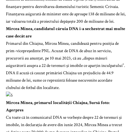
finanțare pentru dezvoltarea domeniului turistic Semenic Crivaia.
Finanțarea asigurată de minister este de aproape 138 de milioane de lei,
iar valoarea totală a proiectului depășește 200 de milioane de lei.
Mircea Minea, candidatul căruia DNA i-a sechestrat mai multe
case decât are
Primarul din Chiajna, Mircea Minea, candidează pentru poziția de
prim-vicepreședinte PNL. Acuzat de DNA de abuz în serviciu,
procurorii au anunțat, pe 10 mai 2023, că au „dispus măsuri
asigurătorii asupra a 22 de terenuri și imobile ce aparțin inculpatului”.
DNA îl acuză că cauzat primăriei Chiajna un prejudiciu de 44.9
milioane de lei, sume ce reprezintă foloase necuvenite acordate
clubului de fotbal din localitate.
Mircea Minea, primarul localității Chiajna, Sursă foto:
Agerpres
Cu toate că în comunicatul DNA se vorbește despre 22 de terenuri și
imobile, în declarația de avere din iunie 2024, Mircea Minea a trecut