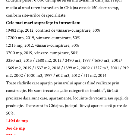
că deține peste 70.000 de mp de teren intravilan în Chiajna. Prețul
mediu al unui teren intravilan în Chiajna este de 150 de euro mp,
conform site-urilor de specialitate.
Cele mai mari suprafețe în intravilan:
19482 mp, 2012, contract de vânzare-cumpărare, 50%
17200 mp, 2019, vânzare-cumpărare, 50%
12115 mp, 2012, vânzare-cumpărare, 50%
3700 mp, 2019, vânzare-cumpărare, 50%
3250 m2, 2013 / 2680 m2, 2012 / 2490 m2, 1997 / 1680 m2, 2002/
1569 m2, 2019 / 1537 m2, 2018 / 1399 m2, 2002 / 1227 m2, 2001 / 919
m2, 2002 / 1000 m2, 1997 / 602 m2, 2012 / 511 m2, 2014
Toate clădirile care aparțin primarului apar ca fiind realizate prin
construcție. Ele sunt trecute la „alte categorii de imobile”, fără să
precizeze dacă sunt case, apartamente, locuințe de vacanță sau spații de
producție. Toate sunt în Chiajna, județul Ilfov și apar cu cotă parte de
50%.
1.104 de mp
366 de mp