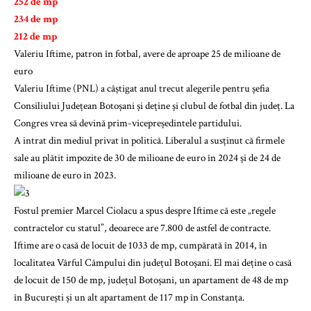
252 de mp
234 de mp
212 de mp
Valeriu Iftime, patron în fotbal, avere de aproape 25 de milioane de
euro
Valeriu Iftime (PNL) a câștigat anul trecut alegerile pentru șefia
Consiliului Județean Botoșani și deține și clubul de fotbal din județ. La
Congres vrea să devină prim-vicepreședintele partidului.
A intrat din mediul privat în politică. Liberalul a susținut că firmele
sale au plătit impozite de 30 de milioane de euro în 2024 și de 24 de
milioane de euro în 2023.
Fostul premier Marcel Ciolacu a spus despre Iftime că este „regele
contractelor cu statul”, deoarece are 7.800 de astfel de contracte.
Iftime are o casă de locuit de 1033 de mp, cumpărată în 2014, în
localitatea Vârful Câmpului din județul Botoșani. El mai deține o casă
de locuit de 150 de mp, județul Botoșani, un apartament de 48 de mp
în București și un alt apartament de 117 mp în Constanța.