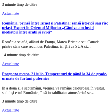
3 minute timp de citire
Actualitate
România, prinsă între Israel și Palestina: șansă istorică sau risc
uriaș? Expert în Orientul Mijlociu: „Cândva am fost și
mediatori între arabi și evrei”
România se află, alături de Franța, Marea Britanie sau Canada
printre state care recunosc Palestina, iar țări ca SUA și…
14 minute timp de citire
Actualitate
Prognoza meteo, 21 iulie. Temperaturi de până la 34 de grade,
urmate de furtuni puternice
În a doua zi a săptămânii, vremea va rămâne călduroasă în vestul,
sudul și estul României, însă instabilitatea atmosferică se…
3 minute timp de citire
Actualitate