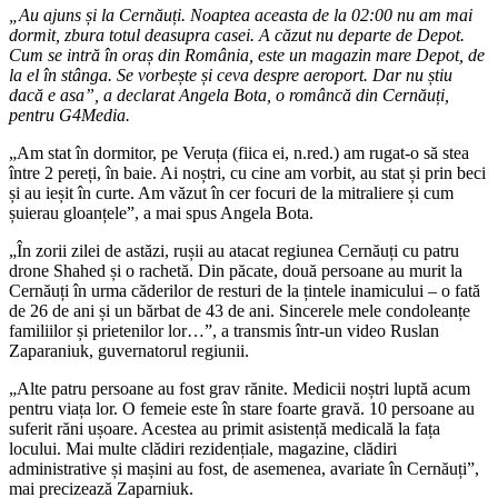
„Au ajuns și la Cernăuți. Noaptea aceasta de la 02:00 nu am mai
dormit, zbura totul deasupra casei. A căzut nu departe de Depot.
Cum se intră în oraș din România, este un magazin mare Depot, de
la el în stânga. Se vorbește și ceva despre aeroport. Dar nu știu
dacă e asa”, a declarat Angela Bota, o româncă din Cernăuți,
pentru G4Media.
„Am stat în dormitor, pe Veruța (fiica ei, n.red.) am rugat-o să stea
între 2 pereți, în baie. Ai noștri, cu cine am vorbit, au stat și prin beci
și au ieșit în curte. Am văzut în cer focuri de la mitraliere și cum
șuierau gloanțele”, a mai spus Angela Bota.
„În zorii zilei de astăzi, rușii au atacat regiunea Cernăuți cu patru
drone Shahed și o rachetă. Din păcate, două persoane au murit la
Cernăuți în urma căderilor de resturi de la țintele inamicului – o fată
de 26 de ani și un bărbat de 43 de ani. Sincerele mele condoleanțe
familiilor și prietenilor lor…”, a transmis într-un video Ruslan
Zaparaniuk, guvernatorul regiunii.
„Alte patru persoane au fost grav rănite. Medicii noștri luptă acum
pentru viața lor. O femeie este în stare foarte gravă. 10 persoane au
suferit răni ușoare. Acestea au primit asistență medicală la fața
locului. Mai multe clădiri rezidențiale, magazine, clădiri
administrative și mașini au fost, de asemenea, avariate în Cernăuți”,
mai precizează Zaparniuk.