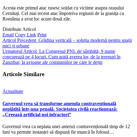
Acesta este primul atac rusesc soldat cu victime asupra orașului
Cernăuți. Cel mai recent atac împotriva regiunii de la granița cu
România a avut loc acum două zile.
Distribuie Articol
Email
Copy Link
Print
Articol Precedent
Grădina verticală – soluția modernă pentru spații
mici și urbane
Urmatorul Articol
La Congresul PNL de sâmbătă, 9 nume
concurează pe 4 locuri. Cum arată averea lor, de la terenuri în
Zanzibar, la avioane ale companiilor pe care le dețin
Articole Similare
Actualitate
Guvernul vrea să transforme amenda contravențională
neplătită într-una penală. Societatea civilă reacționează:
„Creează artificial noi infractori”
Guvernul vrea ca neplata unei amenzi contravențională timp de 12
luni va permite instanței să dispună fie muncă în folosul…