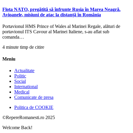
Flota NATO, pregătită să înfrunte Rusia în Marea Neagră.
Avioanele, misiuni de atac la distanță în România
Portavionul HMS Prince of Wales al Marinei Regale, alături de
portavionul ITS Cavour al Marinei Italiene, s-au aflat sub
comanda…
4 minute timp de citire
Meniu
Actualitate
Politic
Social
International
Medical
Comunicate de presa
Politica de COOKIE
©RepereRomanesti.ro 2025
Welcome Back!