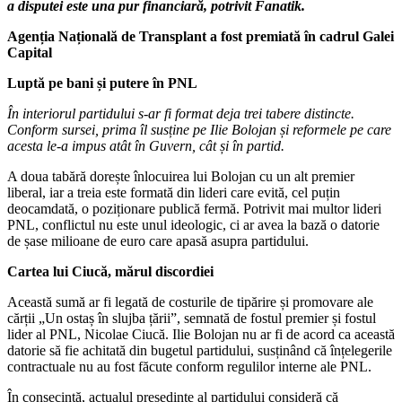
a disputei este una pur financiară, potrivit Fanatik.
Agenția Națională de Transplant a fost premiată în cadrul Galei
Capital
Luptă pe bani și putere în PNL
În interiorul partidului s-ar fi format deja trei tabere distincte.
Conform sursei, prima îl susține pe Ilie Bolojan și reformele pe care
acesta le-a impus atât în Guvern, cât și în partid.
A doua tabără dorește înlocuirea lui Bolojan cu un alt premier
liberal, iar a treia este formată din lideri care evită, cel puțin
deocamdată, o poziționare publică fermă. Potrivit mai multor lideri
PNL, conflictul nu este unul ideologic, ci ar avea la bază o datorie
de șase milioane de euro care apasă asupra partidului.
Cartea lui Ciucă, mărul discordiei
Această sumă ar fi legată de costurile de tipărire și promovare ale
cărții „Un ostaș în slujba țării”, semnată de fostul premier și fostul
lider al PNL, Nicolae Ciucă. Ilie Bolojan nu ar fi de acord ca această
datorie să fie achitată din bugetul partidului, susținând că înțelegerile
contractuale nu au fost făcute conform regulilor interne ale PNL.
În consecință, actualul președinte al partidului consideră că