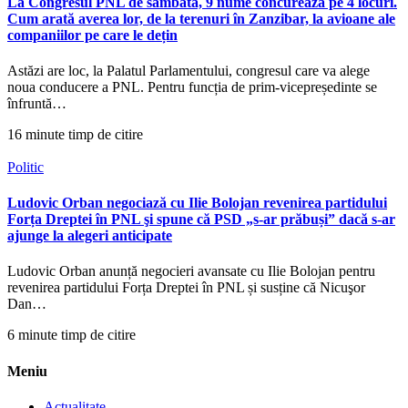
La Congresul PNL de sâmbătă, 9 nume concurează pe 4 locuri.
Cum arată averea lor, de la terenuri în Zanzibar, la avioane ale
companiilor pe care le dețin
Astăzi are loc, la Palatul Parlamentului, congresul care va alege
noua conducere a PNL. Pentru funcția de prim-vicepreședinte se
înfruntă…
16 minute timp de citire
Politic
Ludovic Orban negociază cu Ilie Bolojan revenirea partidului
Forța Dreptei în PNL şi spune că PSD „s-ar prăbuși” dacă s-ar
ajunge la alegeri anticipate
Ludovic Orban anunță negocieri avansate cu Ilie Bolojan pentru
revenirea partidului Forța Dreptei în PNL și susține că Nicuşor
Dan…
6 minute timp de citire
Meniu
Actualitate