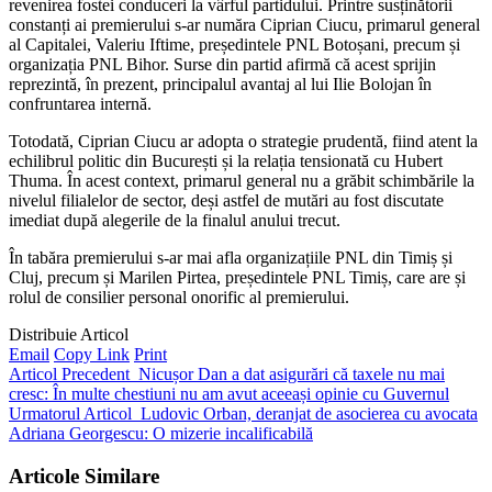
revenirea fostei conduceri la vârful partidului. Printre susținătorii
constanți ai premierului s-ar număra Ciprian Ciucu, primarul general
al Capitalei, Valeriu Iftime, președintele PNL Botoșani, precum și
organizația PNL Bihor. Surse din partid afirmă că acest sprijin
reprezintă, în prezent, principalul avantaj al lui Ilie Bolojan în
confruntarea internă.
Totodată, Ciprian Ciucu ar adopta o strategie prudentă, fiind atent la
echilibrul politic din București și la relația tensionată cu Hubert
Thuma. În acest context, primarul general nu a grăbit schimbările la
nivelul filialelor de sector, deși astfel de mutări au fost discutate
imediat după alegerile de la finalul anului trecut.
În tabăra premierului s-ar mai afla organizațiile PNL din Timiș și
Cluj, precum și Marilen Pirtea, președintele PNL Timiș, care are și
rolul de consilier personal onorific al premierului.
Distribuie Articol
Email
Copy Link
Print
Articol Precedent
Nicușor Dan a dat asigurări că taxele nu mai
cresc: În multe chestiuni nu am avut aceeași opinie cu Guvernul
Urmatorul Articol
Ludovic Orban, deranjat de asocierea cu avocata
Adriana Georgescu: O mizerie incalificabilă
Articole Similare