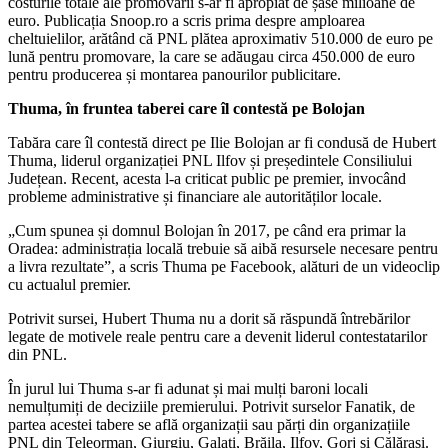
costurile totale ale promovării s-ar fi apropiat de șase milioane de
euro. Publicația Snoop.ro a scris prima despre amploarea
cheltuielilor, arătând că PNL plătea aproximativ 510.000 de euro pe
lună pentru promovare, la care se adăugau circa 450.000 de euro
pentru producerea și montarea panourilor publicitare.
Thuma, în fruntea taberei care îl contestă pe Bolojan
Tabăra care îl contestă direct pe Ilie Bolojan ar fi condusă de Hubert
Thuma, liderul organizației PNL Ilfov și președintele Consiliului
Județean. Recent, acesta l-a criticat public pe premier, invocând
probleme administrative și financiare ale autorităților locale.
„Cum spunea și domnul Bolojan în 2017, pe când era primar la
Oradea: administrația locală trebuie să aibă resursele necesare pentru
a livra rezultate”, a scris Thuma pe Facebook, alături de un videoclip
cu actualul premier.
Potrivit sursei, Hubert Thuma nu a dorit să răspundă întrebărilor
legate de motivele reale pentru care a devenit liderul contestatarilor
din PNL.
În jurul lui Thuma s-ar fi adunat și mai mulți baroni locali
nemulțumiți de deciziile premierului. Potrivit surselor Fanatik, de
partea acestei tabere se află organizații sau părți din organizațiile
PNL din Teleorman, Giurgiu, Galați, Brăila, Ilfov, Gorj și Călărași.