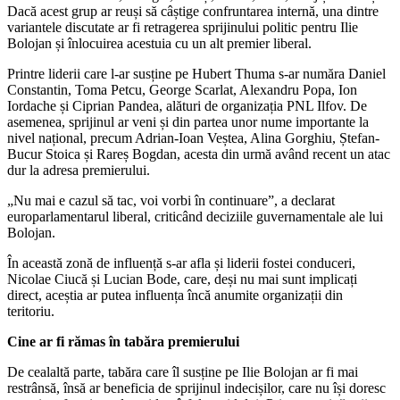
Dacă acest grup ar reuși să câștige confruntarea internă, una dintre
variantele discutate ar fi retragerea sprijinului politic pentru Ilie
Bolojan și înlocuirea acestuia cu un alt premier liberal.
Printre liderii care l-ar susține pe Hubert Thuma s-ar număra Daniel
Constantin, Toma Petcu, George Scarlat, Alexandru Popa, Ion
Iordache și Ciprian Pandea, alături de organizația PNL Ilfov. De
asemenea, sprijinul ar veni și din partea unor nume importante la
nivel național, precum Adrian-Ioan Veștea, Alina Gorghiu, Ștefan-
Bucur Stoica și Rareș Bogdan, acesta din urmă având recent un atac
dur la adresa premierului.
„Nu mai e cazul să tac, voi vorbi în continuare”, a declarat
europarlamentarul liberal, criticând deciziile guvernamentale ale lui
Bolojan.
În această zonă de influență s-ar afla și liderii fostei conduceri,
Nicolae Ciucă și Lucian Bode, care, deși nu mai sunt implicați
direct, aceștia ar putea influența încă anumite organizații din
teritoriu.
Cine ar fi rămas în tabăra premierului
De cealaltă parte, tabăra care îl susține pe Ilie Bolojan ar fi mai
restrânsă, însă ar beneficia de sprijinul indecișilor, care nu își doresc