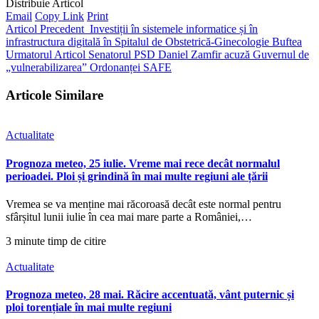
Distribuie Articol
Email
Copy Link
Print
Articol Precedent
Investiții în sistemele informatice și în
infrastructura digitală în Spitalul de Obstetrică-Ginecologie Buftea
Urmatorul Articol
Senatorul PSD Daniel Zamfir acuză Guvernul de
„vulnerabilizarea” Ordonanței SAFE
Articole Similare
Actualitate
Prognoza meteo, 25 iulie. Vreme mai rece decât normalul
perioadei. Ploi și grindină în mai multe regiuni ale țării
Vremea se va menține mai răcoroasă decât este normal pentru
sfârșitul lunii iulie în cea mai mare parte a României,…
3 minute timp de citire
Actualitate
Prognoza meteo, 28 mai. Răcire accentuată, vânt puternic și
ploi torențiale în mai multe regiuni