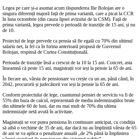
Legea pe care și-a asumat acum răspunderea Ilie Bolojan are o
singura diferență majoră față de prima variantă, care a picat la CCR
în luna octombrie (din cauza lipsei avizului de la CSM). Față de
prima variantă, legea prevede o perioadă de tranziție de 15 ani, și nu
de 10.
Proiectul de lege prevede ca pensia să fie egală cu 70% din ultimul
salariu net, la fel ca în forma anterioară propusă de Guvernul
Bolojan, respinsă de Curtea Constituțională.
Perioada de tranziție însă a crescut de la 10 la 15 ani. Concret, asta
înseamnă că peste 15 ani, magistrații vor ieși la pensie la 65 de ani.
În fiecare an, vârsta de pensionare va crește cu un an, până când, în
2042, procurorii și judecătorii vor ieși la pensie la 65 de ani.
Conform proiectului de lege, cuantumul pensiei de serviciu va fi de
55% din baza de calcul, reprezentată de media indemnizațiilor brute
din ultimele 60 de luni, dar nu mai mult de 70% din ultima
indemnizație netă avută în activitate.
Magistrații se vor putea pensiona în continuare anticipat, cu condiția
să aibă o vechime de 35 de ani, dar dacă nu au împlinită vârsta de 65
de ani se va aplica o penalizare anuală „de 2% până la împlinirea
vârstei standard de pensionare din sistemul public”.