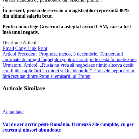
În prezent, pensia de serviciu a magistraților reprezintă 80%
din ultimul salariu brut.
Pentru noua lege Guvernul a așteptat avizul CSM, care a fost
însă unul negativ.
Distribuie Articol
Email
Copy Link
Print
Articol Precedent
Prognoza meteo, 3 decembrie. Temperaturi
apropiate de pragul înghețului și ploi. Condiții de ceață în unele zone
Urmatorul Articol
„Rusia nu vrea să negocieze nimic altceva decât
condițiile capitulării Ucrainei și Occidentului”. Culisele negocierilor
fără rezultat dintre Putin și emisarii lui Trump
Articole Similare
Actualitate
Val de aer arctic peste România. Urmează zile cumplite, cu ger
extrem și ninsori abundente