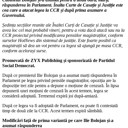
răspunderea în Parlament. Înalta Curte de Casație și Justiție este
cea care a atacat legea la CCR și după prima asumare a
Guvernului.
Ședința secțiilor reunite ale Înaltei Curți de Casație și Justiție va
avea loc cel mai probabil vineri, pentru a vota dacă atacă sau nu la
CCR proiectul privind modificarea pensiilor magistraților, conform
surselor HotNews din sistemul de justiție. Este foarte posibil ca
magistrații să dea un vot pentru ca legea să ajungă pe masa CCR,
conform acelorași surse.
Promovată de ZYX Publishing și sponsorizată de Partidul
Social Democrat.
După ce premierul Ilie Bolojan și-a asumat marți răspunderea în
Parlament pe legea privind pensiile magistraților, opoziția are la
dispoziție trei zile pentru a depune o moțiune de cenzură. În lipsa
depunerii unei moțiuni de cenzură în acest termen, legea se
consideră adoptată. Termenul expiră joi după-amiază.
După ce legea va fi adoptată de Parlament, ea poate fi contestată
timp de două zile la CCR. Acest termen expiră sâmbătă.
Modificări față de prima variantă pe care Ilie Bolojan și-a
asumat răspunderea