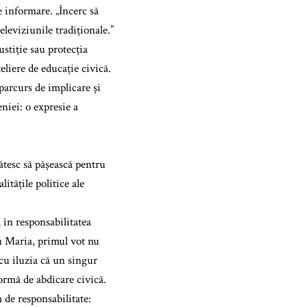
de informare. „Încerc să
leviziunile tradiționale.”
ustiție sau protecția
eliere de educație civică.
parcurs de implicare și
eniei: o expresie a
gătesc să pășească pentru
itățile politice ale
 în responsabilitatea
au Maria, primul vot nu
 cu iluzia că un singur
formă de abdicare civică.
 de responsabilitate: