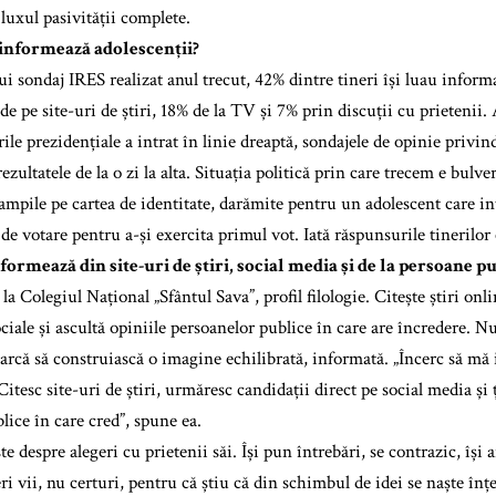
luxul pasivității complete.
informează adolescenții?
 sondaj IRES realizat anul trecut, 42% dintre tineri își luau informaț
de pe site-uri de știri, 18% de la TV și 7% prin discuții cu prietenii.
ile prezidențiale a intrat în linie dreaptă, sondajele de opinie privin
ezultatele de la o zi la alta. Situația politică prin care trecem e bulv
tampile pe cartea de identitate, darămite pentru un adolescent care i
 de votare pentru a-și exercita primul vot. Iată răspunsurile tinerilor
nformează din site-uri de știri, social media și de la persoane 
 la Colegiul Național „Sfântul Sava”, profil filologie. Citește știri on
ociale și ascultă opiniile persoanelor publice în care are încredere. N
earcă să construiască o imagine echilibrată, informată. „Încerc să mă
Citesc site-uri de știri, urmăresc candidații direct pe social media și
lice în care cred”, spune ea.
te despre alegeri cu prietenii săi. Își pun întrebări, se contrazic, își
i vii, nu certuri, pentru că știu că din schimbul de idei se naște înțe