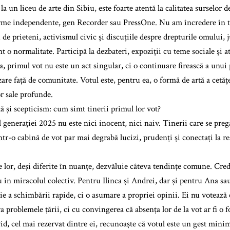
la un liceu de arte din Sibiu, este foarte atentă la calitatea surselor 
orme independente, gen Recorder sau PressOne. Nu am încredere în te
 de prieteni, activismul civic și discuțiile despre drepturile omului, j
 o normalitate. Participă la dezbateri, expoziții cu teme sociale și at
, primul vot nu este un act singular, ci o continuare firească a unui 
are față de comunitate. Votul este, pentru ea, o formă de artă a cetăț
r sale profunde.
ță și scepticism: cum simt tinerii primul lor vot?
l generației 2025 nu este nici inocent, nici naiv. Tinerii care se pre
tr-o cabină de vot par mai degrabă lucizi, prudenți și conectați la real
 lor, deși diferite în nuanțe, dezvăluie câteva tendințe comune. Cred
u în miracolul colectiv. Pentru Ilinca și Andrei, dar și pentru Ana s
ție a schimbării rapide, ci o asumare a propriei opinii. Ei nu votează
 problemele țării, ci cu convingerea că absența lor de la vot ar fi o 
id, cel mai rezervat dintre ei, recunoaște că votul este un gest minim