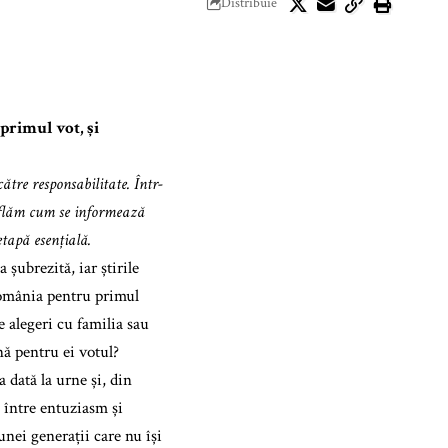
Distribuie
 primul vot, și
ătre responsabilitate. Într-
 aflăm cum se informează
etapă esențială.
 șubrezită, iar știrile
România pentru primul
e alegeri cu familia sau
nă pentru ei votul?
 dată la urne și, din
 între entuziasm și
unei generații care nu își