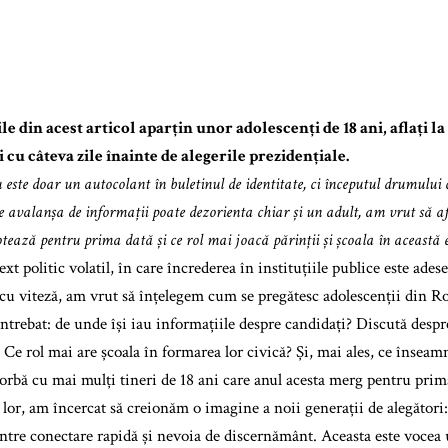
e din acest articol aparțin unor adolescenți de 18 ani, aflați la
 cu câteva zile înainte de alegerile prezidențiale.
 este doar un autocolant în buletinul de identitate, ci începutul drumului c
e avalanșa de informații poate dezorienta chiar și un adult, am vrut să
otează pentru prima dată și ce rol mai joacă părinții și școala în această 
xt politic volatil, în care încrederea în instituțiile publice este adesea
ă cu viteză, am vrut să înțelegem cum se pregătesc adolescenții din 
ntrebat: de unde își iau informațiile despre candidați? Discută despr
 Ce rol mai are școala în formarea lor civică? Și, mai ales, ce înseam
orbă cu mai mulți tineri de 18 ani care anul acesta merg pentru prima
 lor, am încercat să creionăm o imagine a noii generații de alegători:
între conectare rapidă și nevoia de discernământ. Aceasta este vocea 