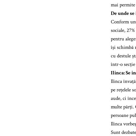
mai permite 
De unde se 
Conform unui
sociale, 27% 
pentru aleger
își schimbă r
cu destule ș
într-o secție
Ilinca: Se i
Ilinca învață
pe rețelele s
aude, ci înc
multe părți. 
persoane pub
Ilinca vorbeș
Sunt dezbater