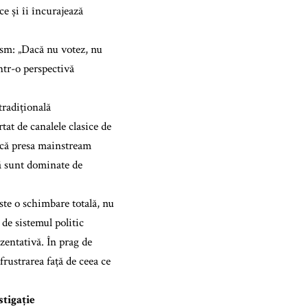
ce și îi încurajează
asm: „Dacă nu votez, nu
ntr-o perspectivă
tradițională
at de canalele clasice de
 că presa mainstream
ică sunt dominate de
ste o schimbare totală, nu
de sistemul politic
zentativă. În prag de
frustrarea față de ceea ce
stigație