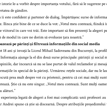
 istorie le-a vorbit despre importanța votului, fără să le sugereze pe 
ertatea de gândire.
îi este confident și partener de dialog. Împărtășesc surse de informar
. Ilinca știe bine de ce se duce la vot: „Votul meu contează, fiindcă
e viitorul în care voi trăi. Este important să fim prezenți la alegeri 
ță de modul în care ne dorim să evolueze țara noastră.”
bazează pe părinți și filtrează informațiile din social media
ot 18 ani și învață la Liceul Mihail Sadoveanu din București, la prof
Informația ajunge la el din două surse principale: părinții și social m
 opiniile, dar încearcă să nu se lase purtat de valul reclamelor și mesaj
rmațiile în special de la părinți. Urmăresc rețele sociale, dar nu le la
scută prea mult despre vot cu prietenii, pentru că cei mai mulți sunt
ntează. Știe că nu este singur. „Votul meu contează. Sunt mulți oamen
u alături.”
, experiența legată de alegeri a fost mai complicată: unii profesori a
r Andrei spune că știe să discearnă. Despre atribuțiile președintelui 