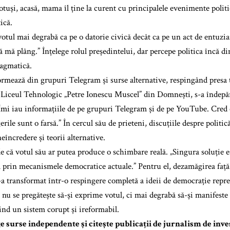
otuși, acasă, mama îl ține la curent cu principalele evenimente politi
ică.
otul mai degrabă ca pe o datorie civică decât ca pe un act de entuzi
ă mă plâng.” Înțelege rolul președintelui, dar percepe politica încă di
ragmatică.
ormează din grupuri Telegram și surse alternative, respingând presa 
a Liceul Tehnologic „Petre Ionescu Muscel” din Domnești, s-a îndepărt
Îmi iau informațiile de pe grupuri Telegram și de pe YouTube. Cred
erile sunt o farsă.” În cercul său de prieteni, discuțiile despre polit
eîncredere și teorii alternative.
e că votul său ar putea produce o schimbare reală. „Singura soluție e
ă prin mecanismele democratice actuale.” Pentru el, dezamăgirea față 
s-a transformat într-o respingere completă a ideii de democrație repre
 nu se pregătește să-și exprime votul, ci mai degrabă să-și manifeste 
iind un sistem corupt și ireformabil.
e surse independente și citește publicații de jurnalism de inve