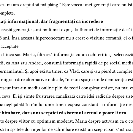
ez, nu am dreptul să mă plâng.” Este vocea unei generații care nu îș
omplete.
ați informațional, dar fragmentați ca încredere
această generație sunt mult mai expuși la fluxuri de informație decât p
18 ani. Însă această hiperconectare nu a creat o viziune comună, ci o
 acceptate.
 Ilinca sau Maria, filtrează informația cu un ochi critic și selectea
lții, ca Ana sau Andrei, consumă informația rapidă de pe social media,
cernământul. Și apoi există tineri ca Vlad, care și-au pierdut complet
u migrat către alternative radicale, într-un spațiu unde democrația est
rescut într-un mediu online plin de teorii conspiraționiste, nu mai c
ceva. El își simte frustrarea canalizată către idei radicale despre sist
oc neglijabilă în rândul unor tineri expuși constant la informație nes
schimbare, dar sunt sceptici că sistemul actual o poate livra
ște despre viitor cu optimism moderat, Maria despre activism ca o co
să în spatele dorinței lor de schimbare există un scepticism sănătos: 