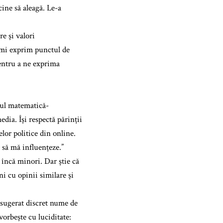
cine să aleagă. Le-a
e și valori
 îmi exprim punctul de
pentru a ne exprima
ilul matematică-
edia. Își respectă părinții
elor politice din online.
s să mă influențeze.”
 încă minori. Dar știe că
i cu opinii similare și
u sugerat discret nume de
vorbește cu luciditate: