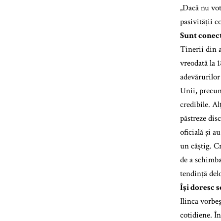
„Dacă nu vot
pasivității c
Sunt conect
Tinerii din 
vreodată la 
adevărurilor
Unii, precum
credibile. A
păstreze dis
oficială și a
un câștig. C
de a schimba 
tendință del
Își doresc 
Ilinca vorbe
cotidiene. În