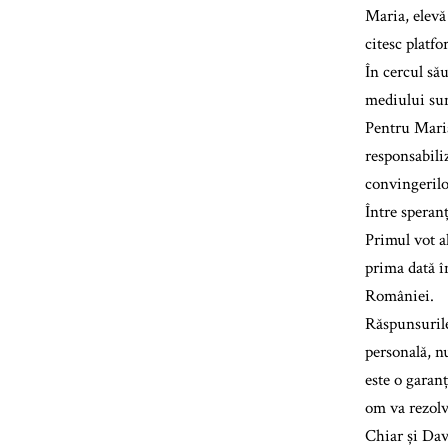
Maria, elevă 
citesc platf
În cercul său
mediului sunt
Pentru Maria
responsabiliz
convingerilo
Între speran
Primul vot a
prima dată în
României.
Răspunsurile
personală, n
este o garan
om va rezolva
Chiar și Dav