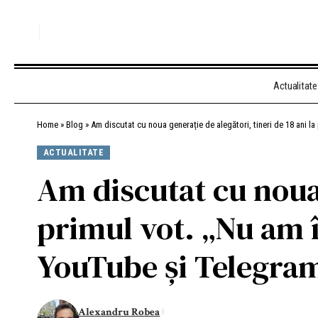
Actualitate
Home
»
Blog
»
Am discutat cu noua generație de alegători, tineri de 18 ani l
ACTUALITATE
Am discutat cu noua 
primul vot. „Nu am 
YouTube și Telegram
Alexandru Robea