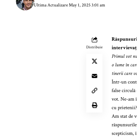
Ultima Actualizare May 1, 2025 3:01 am
Răspunsuril
intervievați
Distribuie
Primul vot nu
o lume în car
tinerii care v
Într-un conte
false circul
vot. Ne-am î
cu prietenii?
Am stat de v
răspunsurile
scepticism, 