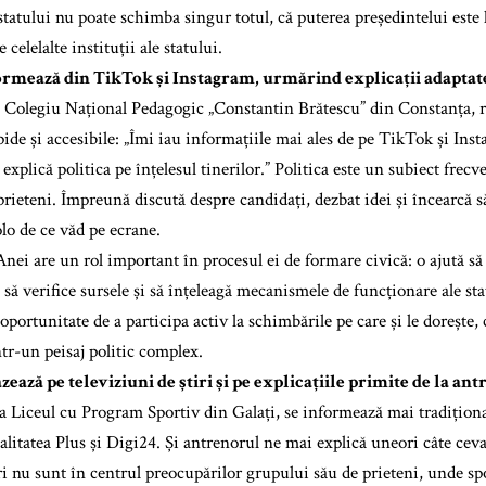
 statului nu poate schimba singur totul, că puterea președintelui este 
 celelalte instituții ale statului.
ormează din TikTok și Instagram, urmărind explicații adaptate
a Colegiu Național Pedagogic „Constantin Brătescu” din Constanța, r
pide și accesibile: „Îmi iau informațiile mai ales de pe TikTok și In
 explică politica pe înțelesul tinerilor.” Politica este un subiect frec
prieteni. Împreună discută despre candidați, dezbat idei și încearcă s
olo de ce văd pe ecrane.
Anei are un rol important în procesul ei de formare civică: o ajută să
 să verifice sursele și să înțeleagă mecanismele de funcționare ale st
oportunitate de a participa activ la schimbările pe care și le dorește,
tr-un peisaj politic complex.
zează pe televiziuni de știri și pe explicațiile primite de la an
la Liceul cu Program Sportiv din Galați, se informează mai tradiționa
alitatea Plus și Digi24. Și antrenorul ne mai explică uneori câte ceva
ri nu sunt în centrul preocupărilor grupului său de prieteni, unde spo