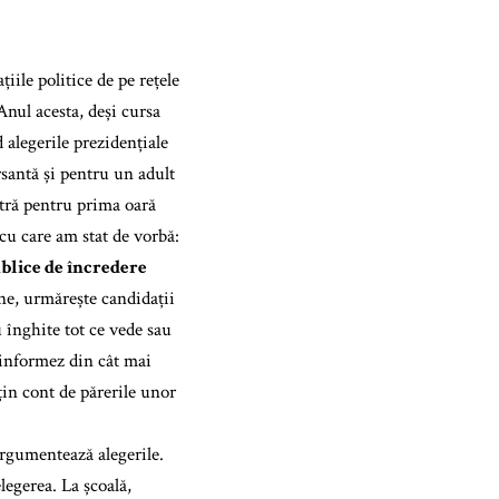
iile politice de pe rețele
 Anul acesta, deși cursa
d alegerile prezidențiale
ersantă și pentru un adult
ntră pentru prima oară
 cu care am stat de vorbă:
publice de încredere
line, urmărește candidații
u înghite tot ce vede sau
 informez din cât mai
 țin cont de părerile unor
 argumentează alegerile.
legerea. La școală,