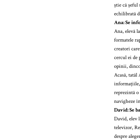
știe că șeful
echilibrată de
Ana: Se inf
Ana, elevă l
formatele ra
creatori care
cercul ei de 
opinii, dinc
Acasă, tatăl 
informațiile,
reprezintă o 
navigheze în
David: Se ba
David, elev 
televizor, Re
despre alege