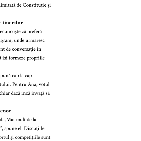
limitată de Constituție și
 tinerilor
ecunoaște că preferă
stagram, unde urmăresc
vent de conversație în
ă își formeze propriile
 pună cap la cap
atului. Pentru Ana, votul
 chiar dacă încă învață să
trenor
l. „Mai mult de la
”, spune el. Discuțiile
rtul și competițiile sunt