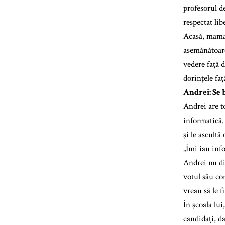
profesorul de
respectat lib
Acasă, mama 
asemănătoare
vedere față d
dorințele fa
Andrei: Se 
Andrei are t
informatică. 
și le ascultă
„Îmi iau info
Andrei nu di
votul său co
vreau să le fi
În școala lui
candidați, da