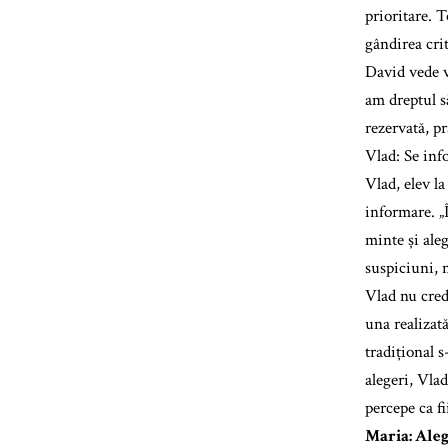
prioritare. T
gândirea crit
David vede v
am dreptul s
rezervată, p
Vlad: Se inf
Vlad, elev l
informare. „
minte și aleg
suspiciuni, n
Vlad nu cred
una realizat
tradițional 
alegeri, Vlad
percepe ca f
Maria: Aleg