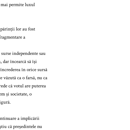
i mai permite luxul
ărinții lor au fost
 fragmentare a
ză surse independente sau
 dar încearcă să își
 încrederea în orice sursă
e văzută ca o farsă, nu ca
rede că votul are puterea
em și societate, o
igură.
ntinuare a implicării
știu că președintele nu