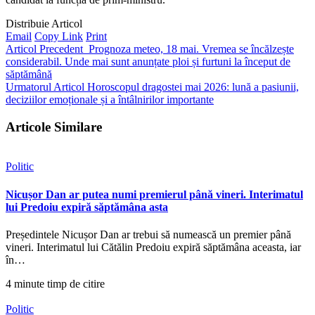
Distribuie Articol
Email
Copy Link
Print
Articol Precedent
Prognoza meteo, 18 mai. Vremea se încălzește
considerabil. Unde mai sunt anunțate ploi și furtuni la început de
săptămână
Urmatorul Articol
Horoscopul dragostei mai 2026: lună a pasiunii,
deciziilor emoționale și a întâlnirilor importante
Articole Similare
Politic
Nicușor Dan ar putea numi premierul până vineri. Interimatul
lui Predoiu expiră săptămâna asta
Președintele Nicușor Dan ar trebui să numească un premier până
vineri. Interimatul lui Cătălin Predoiu expiră săptămâna aceasta, iar
în…
4 minute timp de citire
Politic