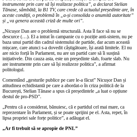
instrumente prin care să își realizeze politica”, a declarat Stelian
Tănase, sâmbătă, la B1 TV, care crede că actualul președinte are, în
aceste condiții, o problemă în „a-și consolida o anumită autoritate”
și „va genera această criză de multe ori”.
„Nicușor Dan are o problemă structurală. Asta îl face să nu se
descurce (…). El a intrat în campanie cu o poziție anti-sistem, nu pe
baza unui partid din cadrul sistemului de partide, dar acum această
mișcare, care atunci s-a dovedit câștigătoare, își arată limitele. El nu
are nicio forță în Parlament, nu are un partid care să îi susțină
inițiativele. Din cauza asta, este un președinte slab, foarte slab. Nu
are instrumente prin care să își realizeze politica”, a afirmat
politologul.
Comentând „gesturile publice pe care le-a făcut” Nicușor Dan și
atitudinea echidistantă pe care a abordat-o în criza politică de la
București, Stelian Tănase a spus că președintele „a luat o opțiune
destul de pro-PSD”.
„Pentru că a considerat, bănuiesc, că e partidul cel mai mare, ca
reprezentare în Parlament, și se poate sprijini pe el. Asta, repet, în
lipsa propriei sale forțe politice”, a adăugat el.
„Ar fi trebuit să se apropie de PNL”