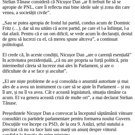
Stelian Tănase consideră că Nicușor Dan „ar fi trebuit fie să se
apropie de PNL, care îi reflecta mai bine ideile sale și zona din care
venea, a societății civile”.
„Sau se putea apropia de fostul lui partid, condus acum de Dominic
Fritz (…), dar să nu uităm că acest partid, pe care el l-a înființat, l-a
dat afară. Pentru că e un om dificil, se vede acum în declarații, destul
de greu să lucrezi cu el, că mereu spune altceva”, a continuat
politologul.
El crede că, în aceste condiții, Nicușor Dan „are o carență esențială”
în activitatea prezidențială, „că nu are propria sa forță politică, prin
intermediul căreia să lucreze mai ales în Parlament, și are o
dificultate de a se face și ascultat”.
„El are niște probleme de a-și consolida o anumită autoritate și mai
ales de a avea un instrument cu care să se ajute în Parlament – și nu
îl are, și nu îl va avea. Cât e această legislatură, situația rămâne ca
acum. El va genera această criză de multe ori”, a mai declarat Stelian
Tănase.
Președintele Nicușor Dan a convocat la începutul săptămânii viitoare
consultări cu partidele parlamentare pentru formarea noului Guvern.
Discuțiile vor începe cu PSD, de la ora 9. Astăzi, șeful statului a
precizat că nu va face luni sau marți un anunț despre viitorul
candidat la funcția de prim-ministru.