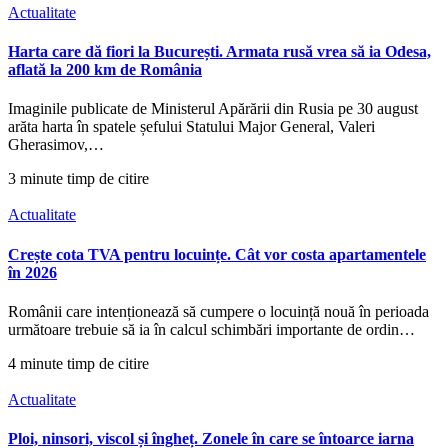
Actualitate
Harta care dă fiori la București. Armata rusă vrea să ia Odesa,
aflată la 200 km de România
Imaginile publicate de Ministerul Apărării din Rusia pe 30 august
arăta harta în spatele șefului Statului Major General, Valeri
Gherasimov,…
3 minute timp de citire
Actualitate
Crește cota TVA pentru locuințe. Cât vor costa apartamentele
în 2026
Românii care intenționează să cumpere o locuință nouă în perioada
următoare trebuie să ia în calcul schimbări importante de ordin…
4 minute timp de citire
Actualitate
Ploi, ninsori, viscol și îngheț. Zonele în care se întoarce iarna