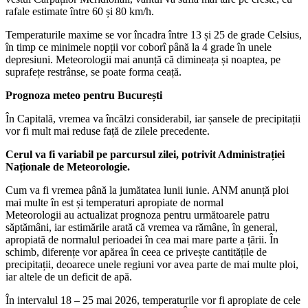
rafale estimate între 60 și 80 km/h.
Temperaturile maxime se vor încadra între 13 și 25 de grade Celsius,
în timp ce minimele nopții vor coborî până la 4 grade în unele
depresiuni. Meteorologii mai anunță că dimineața și noaptea, pe
suprafețe restrânse, se poate forma ceață.
Prognoza meteo pentru București
În Capitală, vremea va încălzi considerabil, iar șansele de precipitații
vor fi mult mai reduse față de zilele precedente.
Cerul va fi variabil pe parcursul zilei, potrivit Administrației
Naționale de Meteorologie.
Cum va fi vremea până la jumătatea lunii iunie. ANM anunță ploi
mai multe în est și temperaturi apropiate de normal
Meteorologii au actualizat prognoza pentru următoarele patru
săptămâni, iar estimările arată că vremea va rămâne, în general,
apropiată de normalul perioadei în cea mai mare parte a țării. În
schimb, diferențe vor apărea în ceea ce privește cantitățile de
precipitații, deoarece unele regiuni vor avea parte de mai multe ploi,
iar altele de un deficit de apă.
În intervalul 18 – 25 mai 2026, temperaturile vor fi apropiate de cele