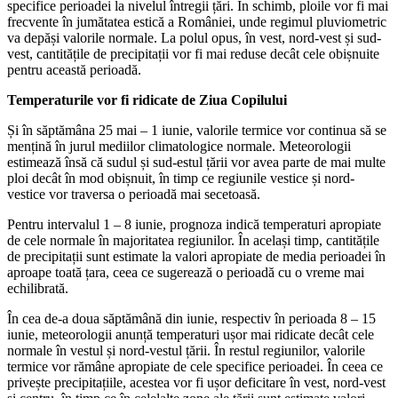
specifice perioadei la nivelul întregii țări. În schimb, ploile vor fi mai
frecvente în jumătatea estică a României, unde regimul pluviometric
va depăși valorile normale. La polul opus, în vest, nord-vest și sud-
vest, cantitățile de precipitații vor fi mai reduse decât cele obișnuite
pentru această perioadă.
Temperaturile vor fi ridicate de Ziua Copilului
Și în săptămâna 25 mai – 1 iunie, valorile termice vor continua să se
mențină în jurul mediilor climatologice normale. Meteorologii
estimează însă că sudul și sud-estul țării vor avea parte de mai multe
ploi decât în mod obișnuit, în timp ce regiunile vestice și nord-
vestice vor traversa o perioadă mai secetoasă.
Pentru intervalul 1 – 8 iunie, prognoza indică temperaturi apropiate
de cele normale în majoritatea regiunilor. În același timp, cantitățile
de precipitații sunt estimate la valori apropiate de media perioadei în
aproape toată țara, ceea ce sugerează o perioadă cu o vreme mai
echilibrată.
În cea de-a doua săptămână din iunie, respectiv în perioada 8 – 15
iunie, meteorologii anunță temperaturi ușor mai ridicate decât cele
normale în vestul și nord-vestul țării. În restul regiunilor, valorile
termice vor rămâne apropiate de cele specifice perioadei. În ceea ce
privește precipitațiile, acestea vor fi ușor deficitare în vest, nord-vest