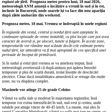
regiuni ale țării.
Prognoza meteo pentru luni, 18 mai 2026,
meteorologii ANM anunță o încălzire a vremii în sud și în est,
inclusiv în București, unde soarele își va face din nou apariția
după zilele mohorâte din weekend.
Prognoza meteo, 18 mai. Vremea se îndreaptă în unele regiuni
În regiunile din vestul, centrul și nordul țării sunt așteptate în
continuare episoade de vreme instabilă, cu ploi locale care pot avea
caracter de aversă și, pe alocuri, tunete și fulgere. În aceste zone,
temperaturile vor rămâne mai scăzute decât cele estimate pentru
sudul țării, iar atmosfera va fi mai apropiată de cea specifică unei
perioade de început de primăvară.
Și în sudul și estul țării vremea se va ameliora treptat, însă
meteorologii avertizează că după-amiaza pot apărea înnorări
temporare și ploi de scurtă durată, izolat însoțite de descărcări
electrice. Chiar dacă instabilitatea atmosferică se retrage din multe
zone, nu va dispărea complet.
Maximele vor atinge 25 de grade Celsius
Vântul va sufla slab și moderat în majoritatea regiunilor, însă
temporar vor exista intensificări în sud, sud-vest și centru, unde
rafalele pot atinge viteze de 40-45 km/h. La munte, mai ales în
vestul Carpaților Meridionali, vântul va sufla mai tare pe creste, cu