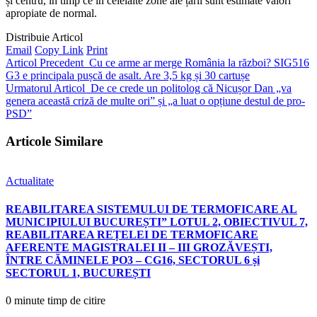
și centru, în timp ce în celelalte zone ale țării sunt estimate valori
apropiate de normal.
Distribuie Articol
Email
Copy Link
Print
Articol Precedent
Cu ce arme ar merge România la război? SIG516
G3 e principala pușcă de asalt. Are 3,5 kg și 30 cartușe
Urmatorul Articol
De ce crede un politolog că Nicușor Dan „va
genera această criză de multe ori” și „a luat o opțiune destul de pro-
PSD”
Articole Similare
Actualitate
REABILITAREA SISTEMULUI DE TERMOFICARE AL
MUNICIPIULUI BUCUREȘTI” LOTUL 2, OBIECTIVUL 7,
REABILITAREA REȚELEI DE TERMOFICARE
AFERENTE MAGISTRALEI II – III GROZĂVEȘTI,
ÎNTRE CĂMINELE PO3 – CG16, SECTORUL 6 și
SECTORUL 1, BUCUREȘTI
0 minute timp de citire