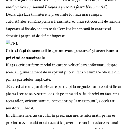
mari probleme și domnul Bolojan a prezentat foarte bine situația”.
Declarația face trimitere la presiunile tot mai mari asupra
autorităților române pentru transmiterea unui set coerent de măsuri
bugetare și fiscale, solicitate de Comisia Europeană în contextul
depășirii pragului de deficit bugetar.
Critici față de scenariile „promovate pe surse” și avertisment
privind consecințele
Blaga a criticat ferm modul în care se vehiculează informații despre
scenarii guvernamentale în spațiul public, fără o asumare oficială din
partea partidelor implicate.
„Eu cred că toate partidele care participă la negocieri ar trebui să fie un
pic mai serioase. Acest fel de a da pe surse fel și fel de știri nu face bine
românilor, oricum sunt cu nervii întinși la maximum”, a declarat
senatorul liberal.
În ultimele zile, au circulat în presă mai multe informații pe surse
privind o eventuală nouă rocadă la guvernare sau introducerea unui