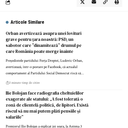
Articole Similare
Orban avertizează asupra unei lovituri
grave pentru țara noastră: PSD, un
sabotor care ”dinamitează” drumul pe
care România poate merge înainte
Președintele partidului Forța Dreptei, Ludovic Orban,
avertizează, într-o postare pe Facebook, că actualul
comportament al Partidului Social Democrat riscă să…
3 minute timp de citire
Ilie Bolojan face radiografia cheltuielilor
exagerate ale statului: „A fost tolerată o
zonă de clientelă politică, de lipitori. Există
riscul să nu mai putem plăti pensiile și
salariile”
Premierul Ilie Bolojan a explicat joi seara, la Antena 3