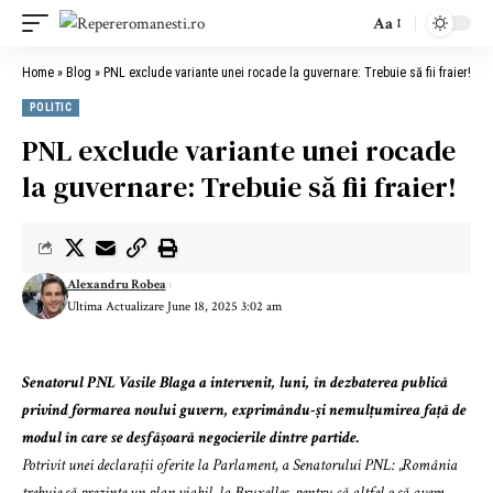
Aa
Home
»
Blog
»
PNL exclude variante unei rocade la guvernare: Trebuie să fii fraier!
POLITIC
PNL exclude variante unei rocade
la guvernare: Trebuie să fii fraier!
Alexandru Robea
Ultima Actualizare June 18, 2025 3:02 am
Senatorul PNL Vasile Blaga a intervenit, luni, în dezbaterea publică
privind formarea noului guvern, exprimându-și nemulțumirea față de
modul în care se desfășoară negocierile dintre partide.
Potrivit unei declarații oferite la Parlament, a Senatorului PNL: „România
trebuie să prezinte un plan viabil, la Bruxelles, pentru că altfel o să avem