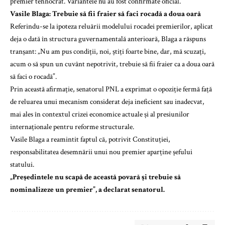
premier tehnocrat. Variantele nu au fost confirmate oficial.
Vasile Blaga: Trebuie să fii fraier să faci rocadă a doua oară
Referindu-se la ipoteza reluării modelului rocadei premierilor, aplicat
deja o dată în structura guvernamentală anterioară, Blaga a răspuns
tranșant: „Nu am pus condiții, noi, știți foarte bine, dar, mă scuzați,
acum o să spun un cuvânt nepotrivit, trebuie să fii fraier ca a doua oară
să faci o rocadă”.
Prin această afirmație, senatorul PNL a exprimat o opoziție fermă față
de reluarea unui mecanism considerat deja ineficient sau inadecvat,
mai ales în contextul crizei economice actuale și al presiunilor
internaționale pentru reforme structurale.
Vasile Blaga a reamintit faptul că, potrivit Constituției,
responsabilitatea desemnării unui nou premier aparține șefului
statului.
„Președintele nu scapă de această povară și trebuie să
nominalizeze un premier”, a declarat senatorul.