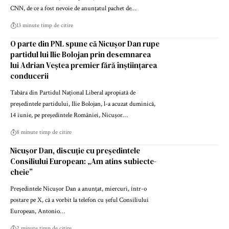
CNN, de ce a fost nevoie de anunțatul pachet de…
13 minute timp de citire
O parte din PNL spune că Nicușor Dan rupe
partidul lui Ilie Bolojan prin desemnarea
lui Adrian Veștea premier fără înștiințarea
conducerii
Tabăra din Partidul Național Liberal apropiată de
președintele partidului, Ilie Bolojan, l-a acuzat duminică,
14 iunie, pe președintele României, Nicușor…
8 minute timp de citire
Nicușor Dan, discuție cu președintele
Consiliului European: „Am atins subiecte-
cheie”
Președintele Nicușor Dan a anunțat, miercuri, într-o
postare pe X, că a vorbit la telefon cu șeful Consiliului
European, Antonio…
2 minute timp de citire