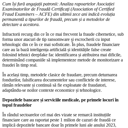
Cum își fură angajații patronii: Analiza rapoartelor Asociației
Examinatorilor de Fraudă Certificaţi (Association of Certified
Fraud Examiners – ACFE) din ultimii zece ani indică evoluția
permanentă a tipurilor de fraudă, precum și a metodelor de
detectare a acestora.
Infractorii recurg din ce în ce mai frecvent la fraude cibernetice, sub
forma unor atacuri de tip ransomware și escrocherii cu input
tehnologic din ce în ce mai sofisticate. În plus, fraudele financiare
care au la bază inteligența artificială și identitățile false create
folosind tehnici deepfake fac identificarea și atribuirea mai dificile,
determinând companiile să implementeze metode de monitorizare a
fraudei în timp real.
În același timp, metodele clasice de fraudare, precum deturnarea
fondurilor, falsificarea documentelor sau conflictele de interese,
rămân relevante și continuă să fie exploatate de fraudatori,
adaptându-se noilor contexte economice și tehnologice.
Depozitele bancare și serviciile medicale, pe primele locuri în
topul fraudelor
În rândul sectoarelor cel mai des vizate se remarcă instituțiile
financiare care au raportat peste 1 milion de cazuri de fraudă ce
implică depozitele bancare doar în primele luni ale anului 2023,