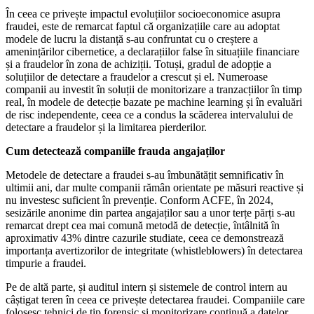
În ceea ce privește impactul evoluțiilor socioeconomice asupra
fraudei, este de remarcat faptul că organizațiile care au adoptat
modele de lucru la distanță s-au confruntat cu o creștere a
amenințărilor cibernetice, a declarațiilor false în situațiile financiare
și a fraudelor în zona de achiziții. Totuși, gradul de adopție a
soluțiilor de detectare a fraudelor a crescut și el. Numeroase
companii au investit în soluții de monitorizare a tranzacțiilor în timp
real, în modele de detecție bazate pe machine learning și în evaluări
de risc independente, ceea ce a condus la scăderea intervalului de
detectare a fraudelor și la limitarea pierderilor.
Cum detectează companiile frauda angajaților
Metodele de detectare a fraudei s-au îmbunătățit semnificativ în
ultimii ani, dar multe companii rămân orientate pe măsuri reactive și
nu investesc suficient în prevenție. Conform ACFE, în 2024,
sesizările anonime din partea angajaților sau a unor terțe părți s-au
remarcat drept cea mai comună metodă de detecție, întâlnită în
aproximativ 43% dintre cazurile studiate, ceea ce demonstrează
importanța avertizorilor de integritate (whistleblowers) în detectarea
timpurie a fraudei.
Pe de altă parte, și auditul intern și sistemele de control intern au
câștigat teren în ceea ce privește detectarea fraudei. Companiile care
folosesc tehnici de tip forensic și monitorizare continuă a datelor