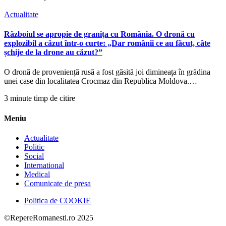
Actualitate
Războiul se apropie de graniţa cu România. O dronă cu
explozibil a căzut într-o curte: „Dar românii ce au făcut, câte
șchije de la drone au căzut?”
O dronă de proveniență rusă a fost găsită joi dimineața în grădina
unei case din localitatea Crocmaz din Republica Moldova.…
3 minute timp de citire
Meniu
Actualitate
Politic
Social
International
Medical
Comunicate de presa
Politica de COOKIE
©RepereRomanesti.ro 2025