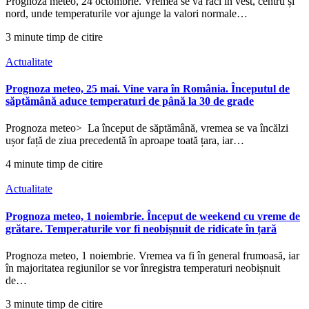
Prognoza meteo, 24 octombrie. Vremea se va răci în vest, centru și
nord, unde temperaturile vor ajunge la valori normale…
3 minute timp de citire
Actualitate
Prognoza meteo, 25 mai. Vine vara în România. Începutul de
săptămână aduce temperaturi de până la 30 de grade
Prognoza meteo> La început de săptămână, vremea se va încălzi
ușor față de ziua precedentă în aproape toată țara, iar…
4 minute timp de citire
Actualitate
Prognoza meteo, 1 noiembrie. Început de weekend cu vreme de
grătare. Temperaturile vor fi neobișnuit de ridicate în țară
Prognoza meteo, 1 noiembrie. Vremea va fi în general frumoasă, iar
în majoritatea regiunilor se vor înregistra temperaturi neobișnuit
de…
3 minute timp de citire