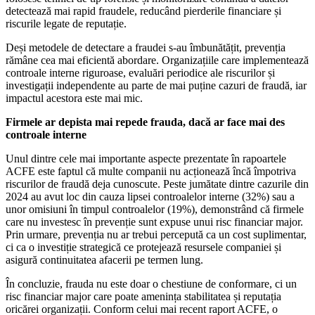
detectează mai rapid fraudele, reducând pierderile financiare și
riscurile legate de reputație.
Deși metodele de detectare a fraudei s-au îmbunătățit, prevenția
rămâne cea mai eficientă abordare. Organizațiile care implementează
controale interne riguroase, evaluări periodice ale riscurilor și
investigații independente au parte de mai puține cazuri de fraudă, iar
impactul acestora este mai mic.
Firmele ar depista mai repede frauda, dacă ar face mai des
controale interne
Unul dintre cele mai importante aspecte prezentate în rapoartele
ACFE este faptul că multe companii nu acționează încă împotriva
riscurilor de fraudă deja cunoscute. Peste jumătate dintre cazurile din
2024 au avut loc din cauza lipsei controalelor interne (32%) sau a
unor omisiuni în timpul controalelor (19%), demonstrând că firmele
care nu investesc în prevenție sunt expuse unui risc financiar major.
Prin urmare, prevenția nu ar trebui percepută ca un cost suplimentar,
ci ca o investiție strategică ce protejează resursele companiei și
asigură continuitatea afacerii pe termen lung.
În concluzie, frauda nu este doar o chestiune de conformare, ci un
risc financiar major care poate amenința stabilitatea și reputația
oricărei organizații. Conform celui mai recent raport ACFE, o