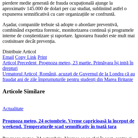
pierdere medie generată de frauda ocupațională ajunge la
aproximativ 145.000 de dolari per caz studiat, subliniind astfel o
expunerea semnificativă cu care organizațiile se confruntă.
Așadar, companiile trebuie să adopte o abordare preventivă,
combinând expertiza forensic, monitorizarea continuă și programele
interne de conștientizare și raportare. Ignorarea fraudei este mult mai
costisitoare decât prevenția.
Distribuie Articol
Email
Copy Link
Print
Articol Precedent
Prognoza meteo, 23 martie. Primăvara își intră în
drepturi
Urmatorul Articol
Românii, acuzați de Guvernul de la Londra că au
fraudat ani de zile împrumuturile pentru studenți din Marea Britanie
Articole Similare
Actualitate
Prognoza meteo, 24 octombrie. Vreme capricioasă la început de
weekend. Temperaturile scad semnificativ în toată țara