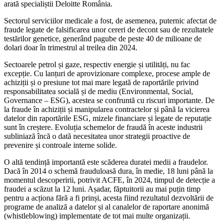
arată specialiștii Deloitte România.
Sectorul serviciilor medicale a fost, de asemenea, puternic afectat de
fraude legate de falsificarea unor cereri de decont sau de rezultatele
testărilor genetice, generând pagube de peste 40 de milioane de
dolari doar în trimestrul al treilea din 2024.
Sectoarele petrol și gaze, respectiv energie și utilități, nu fac
excepție. Cu lanțuri de aprovizionare complexe, procese ample de
achiziții și o presiune tot mai mare legată de raportările privind
responsabilitatea socială și de mediu (Environmental, Social,
Governance – ESG), acestea se confruntă cu riscuri importante. De
la fraude în achiziții și manipularea contractelor și până la vicierea
datelor din raportările ESG, mizele financiare și legate de reputație
sunt în creștere. Evoluția schemelor de fraudă în aceste industrii
subliniază încă o dată necesitatea unor strategii proactive de
prevenire și controale interne solide.
O altă tendință importantă este scăderea duratei medii a fraudelor.
Dacă în 2014 o schemă frauduloasă dura, în medie, 18 luni până la
momentul descoperirii, potrivit ACFE, în 2024, timpul de detecție a
fraudei a scăzut la 12 luni. Așadar, făptuitorii au mai puțin timp
pentru a acționa fără a fi prinși, acesta fiind rezultatul dezvoltării de
programe de analiză a datelor și al canalelor de raportare anonimă
(whistleblowing) implementate de tot mai multe organizații.