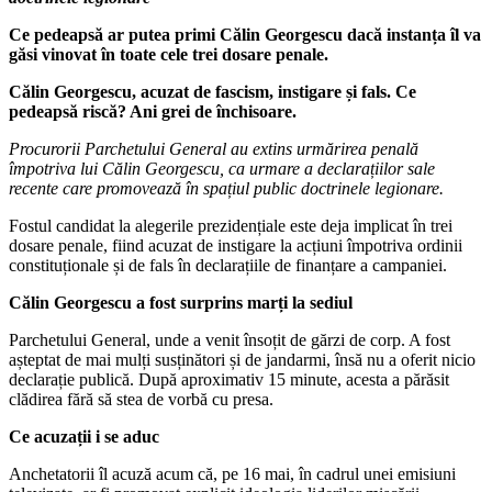
Ce pedeapsă ar putea primi Călin Georgescu dacă instanța îl va
găsi vinovat în toate cele trei dosare penale.
Călin Georgescu, acuzat de fascism, instigare și fals. Ce
pedeapsă riscă? Ani grei de închisoare.
Procurorii Parchetului General au extins urmărirea penală
împotriva lui Călin Georgescu, ca urmare a declarațiilor sale
recente care promovează în spațiul public doctrinele legionare.
Fostul candidat la alegerile prezidențiale este deja implicat în trei
dosare penale, fiind acuzat de instigare la acțiuni împotriva ordinii
constituționale și de fals în declarațiile de finanțare a campaniei.
Călin Georgescu a fost surprins marți la sediul
Parchetului General, unde a venit însoțit de gărzi de corp. A fost
așteptat de mai mulți susținători și de jandarmi, însă nu a oferit nicio
declarație publică. După aproximativ 15 minute, acesta a părăsit
clădirea fără să stea de vorbă cu presa.
Ce acuzații i se aduc
Anchetatorii îl acuză acum că, pe 16 mai, în cadrul unei emisiuni