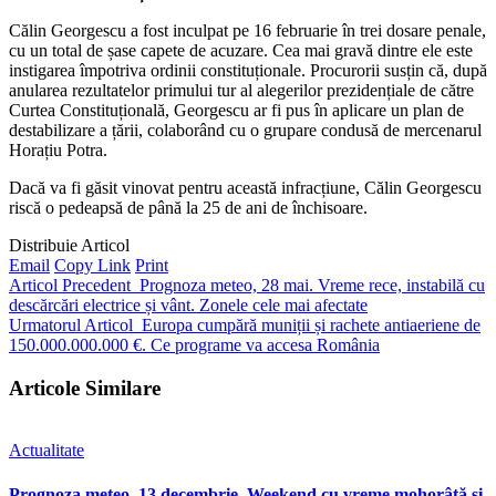
Călin Georgescu a fost inculpat pe 16 februarie în trei dosare penale,
cu un total de șase capete de acuzare. Cea mai gravă dintre ele este
instigarea împotriva ordinii constituționale. Procurorii susțin că, după
anularea rezultatelor primului tur al alegerilor prezidențiale de către
Curtea Constituțională, Georgescu ar fi pus în aplicare un plan de
destabilizare a țării, colaborând cu o grupare condusă de mercenarul
Horațiu Potra.
Dacă va fi găsit vinovat pentru această infracțiune, Călin Georgescu
riscă o pedeapsă de până la 25 de ani de închisoare.
Distribuie Articol
Email
Copy Link
Print
Articol Precedent
Prognoza meteo, 28 mai. Vreme rece, instabilă cu
descărcări electrice și vânt. Zonele cele mai afectate
Urmatorul Articol
Europa cumpără muniții și rachete antiaeriene de
150.000.000.000 €. Ce programe va accesa România
Articole Similare
Actualitate
Prognoza meteo, 13 decembrie. Weekend cu vreme mohorâtă și