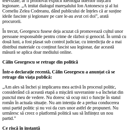
televizate, ar fi promovat explicit ideologia liderilor mișcării
legionare. „A imitat dialogul mareșalului Ion Antonescu și al lui
Corneliu Zelea Codreanu, dând publicului de înțeles că ar susține
ideile fasciste și legionare pe care le-au avut cei doi”, arată
procurorii.
În trecut, Georgescu fusese deja acuzat că promovează cultul unor
persoane responsabile pentru crime de război și genocid. În urmă cu
două luni, a fost plasat sub control judiciar, cu interdicția de a mai
distribui materiale cu conținut fascist sau legionar, dar această
măsură se aplica doar mediului online.
Călin Georgescu se retrage din politică
Într-o declarație recentă, Călin Georgescu a anunțat că se
retrage din viața publică:
„Am ales să închei și implicarea mea activă în procesul politic,
considerând că această etapă a mișcării suveraniste s-a încheiat din
punctul meu de vedere. Nu doresc să ocup nici o funcție în statul
român în actuala situație. Nu am intenția de a prelua conducerea
unui partid politic și nu voi da curs unor astfel de propuneri. Nu
urmăresc să creez o platformă politică sau să înființez un nou
partid.”
Ce riscă în instanță