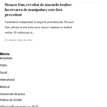
Nicușor Dan, revoltat de atacurile boților:
Încercarea de manipulare este fără
precedent
Candidatul independent la alegerile prezidențiale, Nicușor
Dan, afirmă că este ținta unor atacuri repetate în mediul
online. El subliniază că…
2 minute timp de citire
Meniu
Actualitate
Politic
Social
International
Medical
Comunicate de presa
Politica de COOKIE
©RepereRomanesti.ro 2025