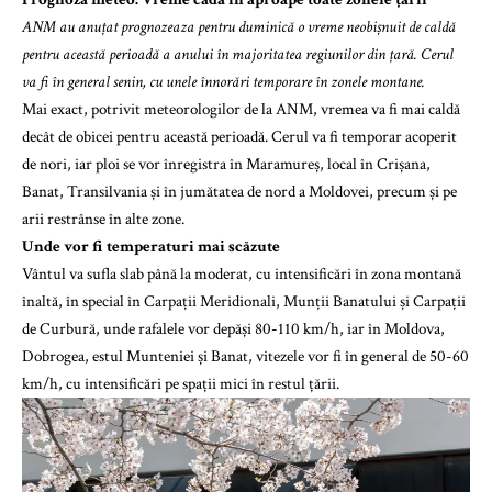
ANM au anuțat prognozeaza pentru duminică o vreme neobișnuit de caldă
pentru această perioadă a anului în majoritatea regiunilor din țară. Cerul
va fi în general senin, cu unele înnorări temporare în zonele montane.
Mai exact, potrivit meteorologilor de la ANM, vremea va fi mai caldă
decât de obicei pentru această perioadă. Cerul va fi temporar acoperit
de nori, iar ploi se vor înregistra în Maramureș, local în Crișana,
Banat, Transilvania și în jumătatea de nord a Moldovei, precum și pe
arii restrânse în alte zone.
Unde vor fi temperaturi mai scăzute
Vântul va sufla slab până la moderat, cu intensificări în zona montană
înaltă, în special în Carpații Meridionali, Munții Banatului și Carpații
de Curbură, unde rafalele vor depăși 80-110 km/h, iar în Moldova,
Dobrogea, estul Munteniei și Banat, vitezele vor fi în general de 50-60
km/h, cu intensificări pe spații mici în restul țării.