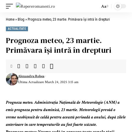
Aa
Font
Resizer
Home
»
Blog
»
Prognoza meteo, 23 martie. Primăvara își intră în drepturi
ACTUALITATE
Prognoza meteo, 23 martie.
Primăvara își intră în drepturi
Alexandru Robea
Ultima Actualizare March 24, 2025 3:15 am
Prognoza meteo. Administrația Națională de Meteorologie (ANM) a
emis prognoza pentru duminică, 23 martie. Meteorologii prevăd o
vreme neobișnuit de caldă pentru această perioadă a anului, după zilele
anterioare în care temperaturile au fost foarte scăzute.
Prognoza meteo: Vreme cadă în aproape toate zonele țării