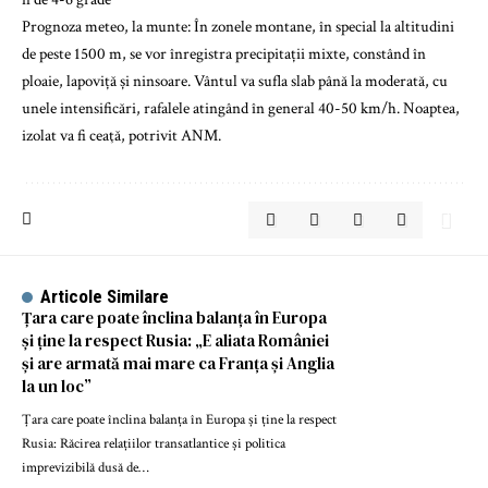
Prognoza meteo, la munte: În zonele montane, în special la altitudini
de peste 1500 m, se vor înregistra precipitații mixte, constând în
ploaie, lapoviță și ninsoare. Vântul va sufla slab până la moderată, cu
unele intensificări, rafalele atingând în general 40-50 km/h. Noaptea,
izolat va fi ceaţă, potrivit ANM.
Articole Similare
Țara care poate înclina balanța în Europa
și ține la respect Rusia: „E aliata României
și are armată mai mare ca Franța și Anglia
la un loc”
Țara care poate înclina balanța în Europa și ține la respect
Rusia: Răcirea relațiilor transatlantice și politica
imprevizibilă dusă de…