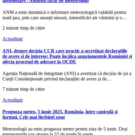
atenționare / Anunțul făcut de meteorologi
ANM a emis duminică o informare meteorologică valabilă pentru
toată țara, prin care anunță ninsori, intensificări ale vântului și o…
2 minute timp de citire
Actualitate
ANI, despre decizia CCR care practic a secretizat declarațiile
de avere și de interese: Poate încălca angajamentele României și
afecta procesul de aderare la OCDE
Agenția Națională de Integritate (ANI) a avertizat că decizia de joi a
Curții Constituționale privind declarațiile de avere și de…
7 minute timp de citire
Actualitate
Prognoza meteo, 5 iunie 2025. România, între caniculă și
furtuni. Cele mai fierbinți zone
Meteorologii au emis prognoza meteo pentru ziua de 5 iunie. Deși
temperaturile vor ajunge la 37 de grade în unele…