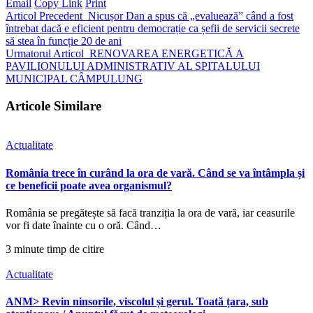
Email
Copy Link
Print
Articol Precedent
Nicușor Dan a spus că „evaluează” când a fost
întrebat dacă e eficient pentru democrație ca șefii de servicii secrete
să stea în funcție 20 de ani
Urmatorul Articol
RENOVAREA ENERGETICĂ A
PAVILIONULUI ADMINISTRATIV AL SPITALULUI
MUNICIPAL CÂMPULUNG
Articole Similare
Actualitate
România trece în curând la ora de vară. Când se va întâmpla și
ce beneficii poate avea organismul?
România se pregătește să facă tranziția la ora de vară, iar ceasurile
vor fi date înainte cu o oră. Când…
3 minute timp de citire
Actualitate
ANM> Revin ninsorile, viscolul și gerul. Toată țara, sub