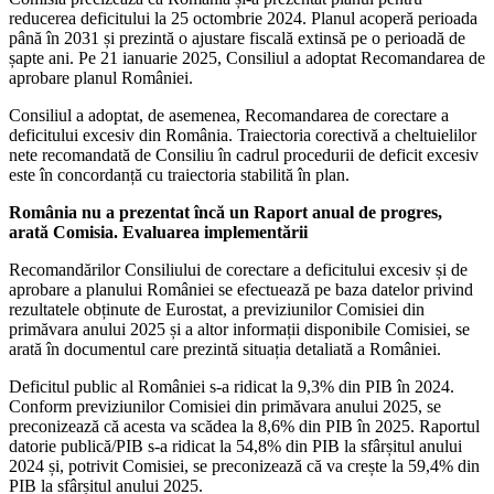
reducerea deficitului la 25 octombrie 2024. Planul acoperă perioada
până în 2031 și prezintă o ajustare fiscală extinsă pe o perioadă de
șapte ani. Pe 21 ianuarie 2025, Consiliul a adoptat Recomandarea de
aprobare planul României.
Consiliul a adoptat, de asemenea, Recomandarea de corectare a
deficitului excesiv din România. Traiectoria corectivă a cheltuielilor
nete recomandată de Consiliu în cadrul procedurii de deficit excesiv
este în concordanță cu traiectoria stabilită în plan.
România nu a prezentat încă un Raport anual de progres,
arată Comisia. Evaluarea implementării
Recomandărilor Consiliului de corectare a deficitului excesiv și de
aprobare a planului României se efectuează pe baza datelor privind
rezultatele obținute de Eurostat, a previziunilor Comisiei din
primăvara anului 2025 și a altor informații disponibile Comisiei, se
arată în documentul care prezintă situația detaliată a României.
Deficitul public al României s-a ridicat la 9,3% din PIB în 2024.
Conform previziunilor Comisiei din primăvara anului 2025, se
preconizează că acesta va scădea la 8,6% din PIB în 2025. Raportul
datorie publică/PIB s-a ridicat la 54,8% din PIB la sfârșitul anului
2024 și, potrivit Comisiei, se preconizează că va crește la 59,4% din
PIB la sfârșitul anului 2025.