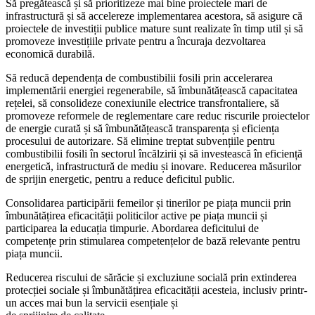
Să pregătească și să prioritizeze mai bine proiectele mari de
infrastructură și să accelereze implementarea acestora, să asigure că
proiectele de investiții publice mature sunt realizate în timp util și să
promoveze investițiile private pentru a încuraja dezvoltarea
economică durabilă.
Să reducă dependența de combustibilii fosili prin accelerarea
implementării energiei regenerabile, să îmbunătățească capacitatea
rețelei, să consolideze conexiunile electrice transfrontaliere, să
promoveze reformele de reglementare care reduc riscurile proiectelor
de energie curată și să îmbunătățească transparența și eficiența
procesului de autorizare. Să elimine treptat subvențiile pentru
combustibilii fosili în sectorul încălzirii și să investească în eficiență
energetică, infrastructură de mediu și inovare. Reducerea măsurilor
de sprijin energetic, pentru a reduce deficitul public.
Consolidarea participării femeilor și tinerilor pe piața muncii prin
îmbunătățirea eficacității politicilor active pe piața muncii și
participarea la educația timpurie. Abordarea deficitului de
competențe prin stimularea competențelor de bază relevante pentru
piața muncii.
Reducerea riscului de sărăcie și excluziune socială prin extinderea
protecției sociale și îmbunătățirea eficacității acesteia, inclusiv printr-
un acces mai bun la servicii esențiale și