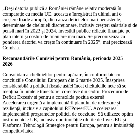
„Deși datoria publică a României rămâne relativ moderată în
comparație cu media UE, aceasta a înregistrat în ultimii ani o
creștere foarte abruptă, din cauza deficitelor mari persistente,
determinate de cheltuieli discreționare, inclusiv creșteri salariale și de
pensii mari în 2023 și 2024, investiții publice ridicate finanțate pe
plan intern și costuri de finanțare mai mari. Se preconizează că
ponderea datoriei va crește în continuare în 2025”, mai precizează
Comisia.
Recomandările Comisiei pentru România, perioada 2025 –
2026
Consolidarea cheltuielilor pentru apărare, în conformitate cu
concluziile Consiliului European din 6 martie 2025. Înăsprirea
considerabilă a politicii fiscale astfel încât cheltuielile nete să se
mențină în limitele traiectoriei corective din cadrul Procedurii de
Deficit Excesiv și pentru a consolida poziția externă.
Accelerarea urgentă a implementării planului de redresare și
reziliență, inclusiv a capitolului REPowerEU. Accelerarea
implementării programelor politicii de coeziune. Să utilizeze optim
instrumentele UE, inclusiv oportunitățile oferite de InvestEU și
Platforma Tehnologii Strategice pentru Europa, pentru a îmbunătăți
competitivitatea.