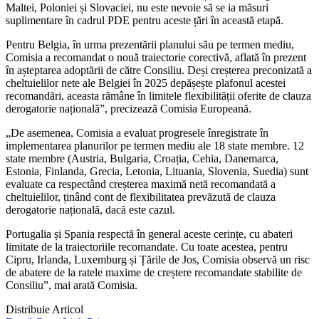
Maltei, Poloniei și Slovaciei, nu este nevoie să se ia măsuri
suplimentare în cadrul PDE pentru aceste țări în această etapă.
Pentru Belgia, în urma prezentării planului său pe termen mediu,
Comisia a recomandat o nouă traiectorie corectivă, aflată în prezent
în așteptarea adoptării de către Consiliu. Deși creșterea preconizată a
cheltuielilor nete ale Belgiei în 2025 depășește plafonul acestei
recomandări, aceasta rămâne în limitele flexibilității oferite de clauza
derogatorie națională”, precizează Comisia Europeană.
„De asemenea, Comisia a evaluat progresele înregistrate în
implementarea planurilor pe termen mediu ale 18 state membre. 12
state membre (Austria, Bulgaria, Croația, Cehia, Danemarca,
Estonia, Finlanda, Grecia, Letonia, Lituania, Slovenia, Suedia) sunt
evaluate ca respectând creșterea maximă netă recomandată a
cheltuielilor, ținând cont de flexibilitatea prevăzută de clauza
derogatorie națională, dacă este cazul.
Portugalia și Spania respectă în general aceste cerințe, cu abateri
limitate de la traiectoriile recomandate. Cu toate acestea, pentru
Cipru, Irlanda, Luxemburg și Țările de Jos, Comisia observă un risc
de abatere de la ratele maxime de creștere recomandate stabilite de
Consiliu”, mai arată Comisia.
Distribuie Articol