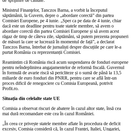
de sprijinire de calitate.
Ministrul Finanţelor, Tanczos Barna, a vorbit la începutul
săptămânii, la Guvern, depre o „abordare corectă” din partea
Comisiei Europene, pe 4 iunie. „Sper ca pe data de 4 iunie, chiar
dacă este un deadline pentru toate statele membre, să avem o
abordare corectă din partea Comisiei Europene și să avem acest
răgaz de timp de câteva zile, săptămâni, să putem prezenta propuneri
de măsuri la care se lucrează în momentul de față”, a declarat
Tanczos Barna, întrebat de jurnaliști despre discuțiile pe care le-a
purtat România cu reprezentanții Comisiei.
Reamintim că România riscă acum suspendarea de fonduri europene
pentru neîndeplinirea angajamentelor de reformă fiscală. Guvernul
în formulă de avarie riscă să pericliteze și o sumă de până la 13,5
miliarde de euro fonduri din PNRR, pentru care se află într-un
proces dificil de renegociere cu Comisia Europeană, potrivit
Profit.ro.
Situația din celelalte state UE
Comisia a observat riscuri de abatere în cazul altor state, însă cea
mai dură recomandare este cea în cazul României.
„În ceea ce privește statele membre aflate în procedura de deficit
excesiv, Comisia consideră că, în cazul Franței, Italiei, Ungariei,