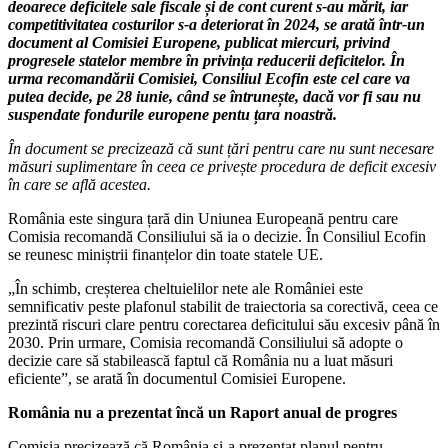
deoarece deficitele sale fiscale și de cont curent s-au mărit, iar
competitivitatea costurilor s-a deteriorat în 2024, se arată într-un
document al Comisiei Europene, publicat miercuri, privind
progresele statelor membre în privința reducerii deficitelor. În
urma recomandării Comisiei, Consiliul Ecofin este cel care va
putea decide, pe 28 iunie, când se întrunește, dacă vor fi sau nu
suspendate fondurile europene pentu țara noastră.
În document se precizează că sunt țări pentru care nu sunt necesare
măsuri suplimentare în ceea ce privește procedura de deficit excesiv
în care se află acestea.
România este singura țară din Uniunea Europeană pentru care
Comisia recomandă Consiliului să ia o decizie. În Consiliul Ecofin
se reunesc miniștrii finanțelor din toate statele UE.
„În schimb, creșterea cheltuielilor nete ale României este
semnificativ peste plafonul stabilit de traiectoria sa corectivă, ceea ce
prezintă riscuri clare pentru corectarea deficitului său excesiv până în
2030. Prin urmare, Comisia recomandă Consiliului să adopte o
decizie care să stabilească faptul că România nu a luat măsuri
eficiente”, se arată în documentul Comisiei Europene.
România nu a prezentat încă un Raport anual de progres
Comisia precizează că România și-a prezentat planul pentru