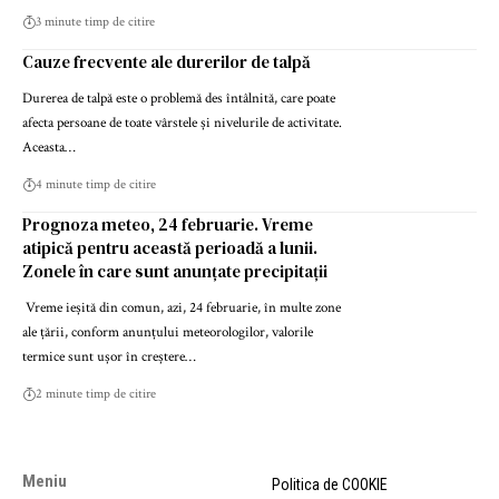
3 minute timp de citire
Cauze frecvente ale durerilor de talpă
Durerea de talpă este o problemă des întâlnită, care poate
afecta persoane de toate vârstele și nivelurile de activitate.
Aceasta…
4 minute timp de citire
Prognoza meteo, 24 februarie. Vreme
atipică pentru această perioadă a lunii.
Zonele în care sunt anunțate precipitații
Vreme ieșită din comun, azi, 24 februarie, în multe zone
ale țării, conform anunțului meteorologilor, valorile
termice sunt ușor în creștere…
2 minute timp de citire
Meniu
Politica de COOKIE