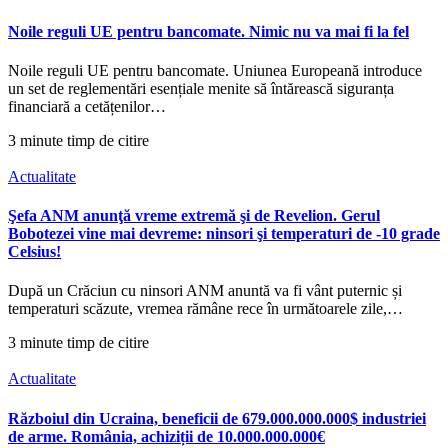
Noile reguli UE pentru bancomate. Nimic nu va mai fi la fel
Noile reguli UE pentru bancomate. Uniunea Europeană introduce
un set de reglementări esențiale menite să întărească siguranța
financiară a cetățenilor…
3 minute timp de citire
Actualitate
Şefa ANM anunţă vreme extremă şi de Revelion. Gerul
Bobotezei vine mai devreme: ninsori şi temperaturi de -10 grade
Celsius!
După un Crăciun cu ninsori ANM anuntă va fi vânt puternic și
temperaturi scăzute, vremea rămâne rece în următoarele zile,…
3 minute timp de citire
Actualitate
Războiul din Ucraina, beneficii de 679.000.000.000$ industriei
de arme. România, achiziții de 10.000.000.000€