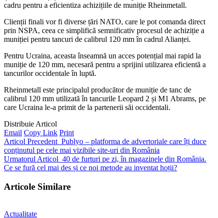
cadru pentru a eficientiza achizițiile de muniție Rheinmetall.
Clienții finali vor fi diverse țări NATO, care le pot comanda direct
prin NSPA, ceea ce simplifică semnificativ procesul de achiziție a
muniției pentru tancuri de calibrul 120 mm în cadrul Alianței.
Pentru Ucraina, aceasta înseamnă un acces potențial mai rapid la
muniție de 120 mm, necesară pentru a sprijini utilizarea eficientă a
tancurilor occidentale în luptă.
Rheinmetall este principalul producător de muniție de tanc de
calibrul 120 mm utilizată în tancurile Leopard 2 și M1 Abrams, pe
care Ucraina le-a primit de la partenerii săi occidentali.
Distribuie Articol
Email
Copy Link
Print
Articol Precedent
Publyo – platforma de advertoriale care îți duce
conținutul pe cele mai vizibile site-uri din România
Urmatorul Articol
40 de furturi pe zi, în magazinele din România.
Ce se fură cel mai des și ce noi metode au inventat hoții?
Articole Similare
Actualitate