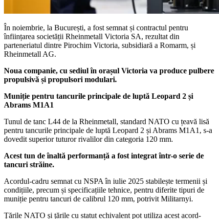
În noiembrie, la București, a fost semnat și contractul pentru
înființarea societății Rheinmetall Victoria SA, rezultat din
parteneriatul dintre Pirochim Victoria, subsidiară a Romarm, și
Rheinmetall AG.
Noua companie, cu sediul în orașul Victoria va produce pulbere
propulsivă și propulsori modulari.
Muniție pentru tancurile principale de luptă Leopard 2 și
Abrams M1A1
Tunul de tanc L44 de la Rheinmetall, standard NATO cu țeavă lisă
pentru tancurile principale de luptă Leopard 2 și Abrams M1A1, s-a
dovedit superior tuturor rivalilor din categoria 120 mm.
Acest tun de înaltă performanță a fost integrat într-o serie de
tancuri străine.
Acordul-cadru semnat cu NSPA în iulie 2025 stabilește termenii și
condițiile, precum și specificațiile tehnice, pentru diferite tipuri de
muniție pentru tancuri de calibrul 120 mm, potrivit Militarnyi.
Țările NATO și țările cu statut echivalent pot utiliza acest acord-