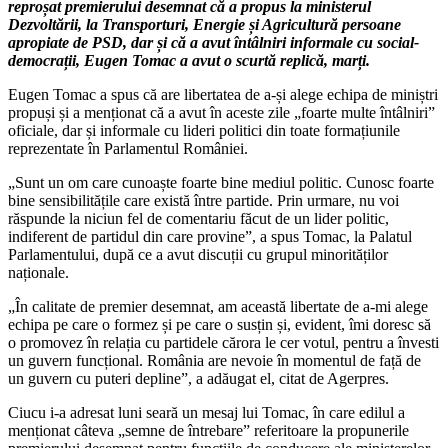
reproșat premierului desemnat că a propus la ministerul
Dezvoltării, la Transporturi, Energie și Agricultură persoane
apropiate de PSD, dar și că a avut întâlniri informale cu social-
democrații, Eugen Tomac a avut o scurtă replică, marți.
Eugen Tomac a spus că are libertatea de a-și alege echipa de miniștri
propuși și a menționat că a avut în aceste zile „foarte multe întâlniri”
oficiale, dar și informale cu lideri politici din toate formațiunile
reprezentate în Parlamentul României.
„Sunt un om care cunoaște foarte bine mediul politic. Cunosc foarte
bine sensibilitățile care există între partide. Prin urmare, nu voi
răspunde la niciun fel de comentariu făcut de un lider politic,
indiferent de partidul din care provine”, a spus Tomac, la Palatul
Parlamentului, după ce a avut discuții cu grupul minorităților
naționale.
„În calitate de premier desemnat, am această libertate de a-mi alege
echipa pe care o formez și pe care o susțin și, evident, îmi doresc să
o promovez în relația cu partidele cărora le cer votul, pentru a învesti
un guvern funcțional. România are nevoie în momentul de față de
un guvern cu puteri depline”, a adăugat el, citat de Agerpres.
Ciucu i-a adresat luni seară un mesaj lui Tomac, în care edilul a
menționat câteva „semne de întrebare” referitoare la propunerile