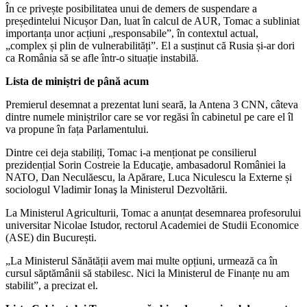
În ce privește posibilitatea unui de demers de suspendare a
președintelui Nicușor Dan, luat în calcul de AUR, Tomac a subliniat
importanța unor acțiuni „responsabile”, în contextul actual,
„complex și plin de vulnerabilități”. El a susținut că Rusia și-ar dori
ca România să se afle într-o situație instabilă.
Lista de miniștri de până acum
Premierul desemnat a prezentat luni seară, la Antena 3 CNN, câteva
dintre numele miniștrilor care se vor regăsi în cabinetul pe care el îl
va propune în fața Parlamentului.
Dintre cei deja stabiliți, Tomac i-a menționat pe consilierul
prezidențial Sorin Costreie la Educaţie, ambasadorul României la
NATO, Dan Neculăescu, la Apărare, Luca Niculescu la Externe și
sociologul Vladimir Ionaş la Ministerul Dezvoltării.
La Ministerul Agriculturii, Tomac a anunțat desemnarea profesorului
universitar Nicolae Istudor, rectorul Academiei de Studii Economice
(ASE) din București.
„La Ministerul Sănătății avem mai multe opțiuni, urmează ca în
cursul săptămânii să stabilesc. Nici la Ministerul de Finanțe nu am
stabilit”, a precizat el.