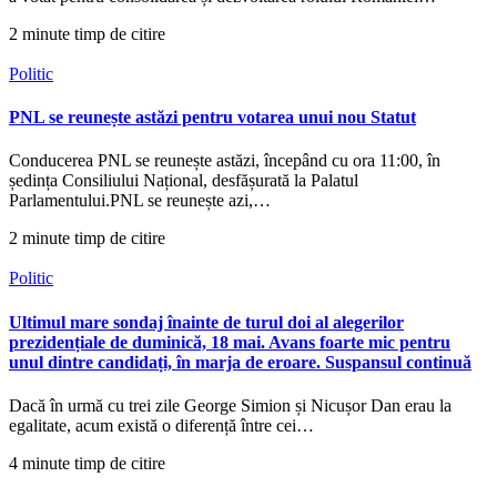
2 minute timp de citire
Politic
PNL se reunește astăzi pentru votarea unui nou Statut
Conducerea PNL se reunește astăzi, începând cu ora 11:00, în
ședința Consiliului Național, desfășurată la Palatul
Parlamentului.PNL se reunește azi,…
2 minute timp de citire
Politic
Ultimul mare sondaj înainte de turul doi al alegerilor
prezidențiale de duminică, 18 mai. Avans foarte mic pentru
unul dintre candidați, în marja de eroare. Suspansul continuă
Dacă în urmă cu trei zile George Simion și Nicușor Dan erau la
egalitate, acum există o diferență între cei…
4 minute timp de citire