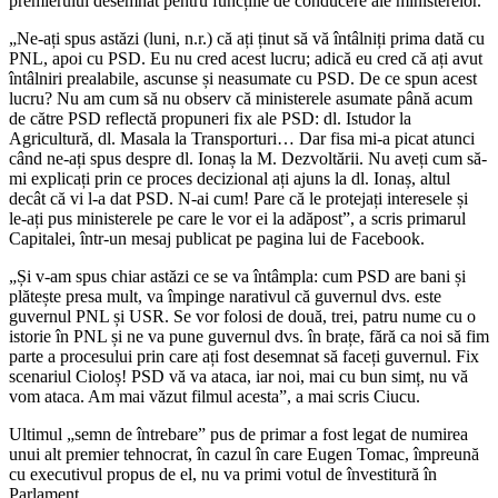
premierului desemnat pentru funcțiile de conducere ale ministerelor.
„Ne-ați spus astăzi (luni, n.r.) că ați ținut să vă întâlniți prima dată cu
PNL, apoi cu PSD. Eu nu cred acest lucru; adică eu cred că ați avut
întâlniri prealabile, ascunse și neasumate cu PSD. De ce spun acest
lucru? Nu am cum să nu observ că ministerele asumate până acum
de către PSD reflectă propuneri fix ale PSD: dl. Istudor la
Agricultură, dl. Masala la Transporturi… Dar fisa mi-a picat atunci
când ne-ați spus despre dl. Ionaș la M. Dezvoltării. Nu aveți cum să-
mi explicați prin ce proces decizional ați ajuns la dl. Ionaș, altul
decât că vi l-a dat PSD. N-ai cum! Pare că le protejați interesele și
le-ați pus ministerele pe care le vor ei la adăpost”, a scris primarul
Capitalei, într-un mesaj publicat pe pagina lui de Facebook.
„Și v-am spus chiar astăzi ce se va întâmpla: cum PSD are bani și
plătește presa mult, va împinge narativul că guvernul dvs. este
guvernul PNL și USR. Se vor folosi de două, trei, patru nume cu o
istorie în PNL și ne va pune guvernul dvs. în brațe, fără ca noi să fim
parte a procesului prin care ați fost desemnat să faceți guvernul. Fix
scenariul Cioloș! PSD vă va ataca, iar noi, mai cu bun simț, nu vă
vom ataca. Am mai văzut filmul acesta”, a mai scris Ciucu.
Ultimul „semn de întrebare” pus de primar a fost legat de numirea
unui alt premier tehnocrat, în cazul în care Eugen Tomac, împreună
cu executivul propus de el, nu va primi votul de învestitură în
Parlament.