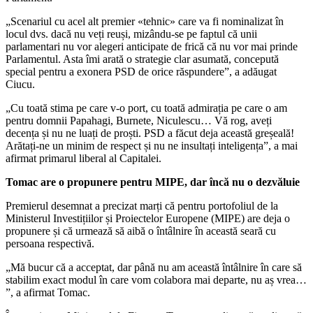
„Scenariul cu acel alt premier «tehnic» care va fi nominalizat în
locul dvs. dacă nu veți reuși, mizându-se pe faptul că unii
parlamentari nu vor alegeri anticipate de frică că nu vor mai prinde
Parlamentul. Asta îmi arată o strategie clar asumată, concepută
special pentru a exonera PSD de orice răspundere”, a adăugat
Ciucu.
„Cu toată stima pe care v-o port, cu toată admirația pe care o am
pentru domnii Papahagi, Burnete, Niculescu… Vă rog, aveți
decența și nu ne luați de proști. PSD a făcut deja această greșeală!
Arătați-ne un minim de respect și nu ne insultați inteligența”, a mai
afirmat primarul liberal al Capitalei.
Tomac are o propunere pentru MIPE, dar încă nu o dezvăluie
Premierul desemnat a precizat marți că pentru portofoliul de la
Ministerul Investițiilor și Proiectelor Europene (MIPE) are deja o
propunere și că urmează să aibă o întâlnire în această seară cu
persoana respectivă.
„Mă bucur că a acceptat, dar până nu am această întâlnire în care să
stabilim exact modul în care vom colabora mai departe, nu aș vrea…
”, a afirmat Tomac.