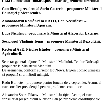
Lista Cabinetului Tomac, spusă chiar de premierul desemnat:
Consilierul prezidențial Sorin Costreie – propunere Ministerul
Educaţiei și vicepremier.
Ambasadorul României la NATO, Dan Neculăescu –
propunere Ministerul Apărării.
Luca Niculescu -propunere la Ministerul Afacerilor Externe.
Sociologul Vladimir Ionaş – propunere Ministerul Dezvoltării.
Rectorul ASE, Nicolae Istudor – propunere Ministerul
Agriculturii.
Secretar general adjunct în Ministerul Mediului, Teodor Dulceață –
propunere la Ministerul Mediului.
De asemenea, conform surselor HotNews, Eugen Tomac urmează
să propună și următorii miniștri:
Radu Burnete – propunere pentru funcția de vicepremier. Acum, el
este consilier prezidențial pentru probleme economice.
Alexandru Soare Filatov – Ministerul Justiției. Acum, el este
consilier al președintelui Nicușor Dan pe probleme constituționale.