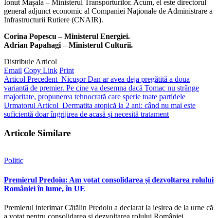
Ionut Mașala – Ministerul Transporturilor. Acum, el este directorul
general adjunct economic al Companiei Naționale de Administrare a
Infrastructurii Rutiere (CNAIR).
Corina Popescu – Ministerul Energiei.
Adrian Papahagi – Ministerul Culturii.
Distribuie Articol
Email
Copy Link
Print
Articol Precedent
Nicușor Dan ar avea deja pregătită a doua
variantă de premier. Pe cine va desemna dacă Tomac nu strânge
majoritate, propunerea tehnocrată care sperie toate partidele
Urmatorul Articol
Dermatita atopică la 2 ani: când nu mai este
suficientă doar îngrijirea de acasă și necesită tratament
Articole Similare
Politic
Premierul Predoiu: Am votat consolidarea și dezvoltarea rolului
României în lume, în UE
Premierul interimar Cătălin Predoiu a declarat la ieșirea de la urne că
a votat pentru consolidarea și dezvoltarea rolului României…