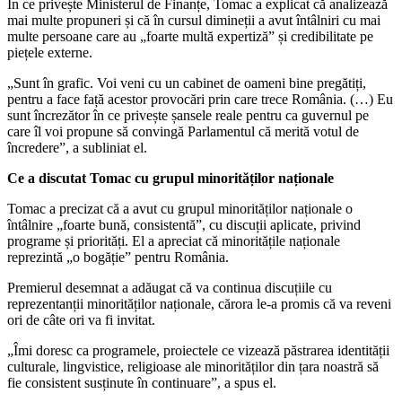
În ce privește Ministerul de Finanțe, Tomac a explicat că analizează
mai multe propuneri și că în cursul dimineții a avut întâlniri cu mai
multe persoane care au „foarte multă expertiză” și credibilitate pe
piețele externe.
„Sunt în grafic. Voi veni cu un cabinet de oameni bine pregătiți,
pentru a face față acestor provocări prin care trece România. (…) Eu
sunt încrezător în ce privește șansele reale pentru ca guvernul pe
care îl voi propune să convingă Parlamentul că merită votul de
încredere”, a subliniat el.
Ce a discutat Tomac cu grupul minorităților naționale
Tomac a precizat că a avut cu grupul minorităților naționale o
întâlnire „foarte bună, consistentă”, cu discuții aplicate, privind
programe și priorități. El a apreciat că minoritățile naționale
reprezintă „o bogăție” pentru România.
Premierul desemnat a adăugat că va continua discuțiile cu
reprezentanții minorităților naționale, cărora le-a promis că va reveni
ori de câte ori va fi invitat.
„Îmi doresc ca programele, proiectele ce vizează păstrarea identității
culturale, lingvistice, religioase ale minorităților din țara noastră să
fie consistent susținute în continuare”, a spus el.