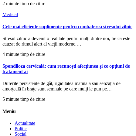
2 minute timp de citire
Medical
Cele mai eficiente suplimente pentru combaterea stresului zilnic
Stresul zilnic a devenit o realitate pentru mulți dintre noi, fie că este
cauzat de ritmul alert al vieții moderne,…
4 minute timp de citire
Spondiloza cervicală: cum recunoști afecțiunea și ce opțiuni de
tratament ai
Durerile persistente de gât, rigiditatea matinală sau senzația de
amorțeală în brațe sunt semnale pe care mulți le pun pe…
5 minute timp de citire
Meniu
Actualitate
Politic
Social