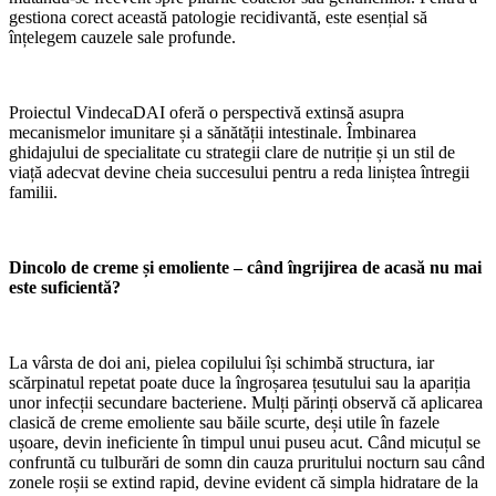
gestiona corect această patologie recidivantă, este esențial să
înțelegem cauzele sale profunde.
Proiectul VindecaDAI oferă o perspectivă extinsă asupra
mecanismelor imunitare și a sănătății intestinale. Îmbinarea
ghidajului de specialitate cu strategii clare de nutriție și un stil de
viață adecvat devine cheia succesului pentru a reda liniștea întregii
familii.
Dincolo de creme și emoliente – când îngrijirea de acasă nu mai
este suficientă?
La vârsta de doi ani, pielea copilului își schimbă structura, iar
scărpinatul repetat poate duce la îngroșarea țesutului sau la apariția
unor infecții secundare bacteriene. Mulți părinți observă că aplicarea
clasică de creme emoliente sau băile scurte, deși utile în fazele
ușoare, devin ineficiente în timpul unui puseu acut. Când micuțul se
confruntă cu tulburări de somn din cauza pruritului nocturn sau când
zonele roșii se extind rapid, devine evident că simpla hidratare de la