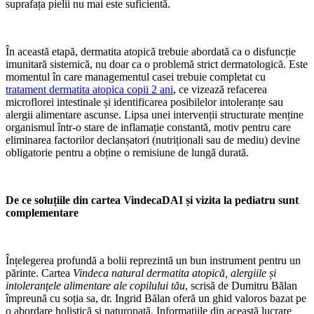
suprafața pielii nu mai este suficientă.
În această etapă, dermatita atopică trebuie abordată ca o disfuncție
imunitară sistemică, nu doar ca o problemă strict dermatologică. Este
momentul în care managementul casei trebuie completat cu
tratament dermatita atopica copii 2 ani
, ce vizează refacerea
microflorei intestinale și identificarea posibilelor intoleranțe sau
alergii alimentare ascunse. Lipsa unei intervenții structurate menține
organismul într-o stare de inflamație constantă, motiv pentru care
eliminarea factorilor declanșatori (nutriționali sau de mediu) devine
obligatorie pentru a obține o remisiune de lungă durată.
De ce soluțiile din cartea VindecaDAI și vizita la pediatru sunt
complementare
Înțelegerea profundă a bolii reprezintă un bun instrument pentru un
părinte. Cartea
Vindeca natural dermatita atopică, alergiile și
intoleranțele alimentare ale copilului tău
, scrisă de Dumitru Bălan
împreună cu soția sa, dr. Ingrid Bălan oferă un ghid valoros bazat pe
o abordare holistică și naturopată. Informațiile din această lucrare