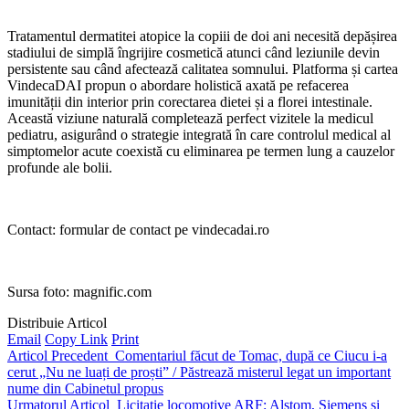
Tratamentul dermatitei atopice la copiii de doi ani necesită depășirea
stadiului de simplă îngrijire cosmetică atunci când leziunile devin
persistente sau când afectează calitatea somnului. Platforma și cartea
VindecaDAI propun o abordare holistică axată pe refacerea
imunității din interior prin corectarea dietei și a florei intestinale.
Această viziune naturală completează perfect vizitele la medicul
pediatru, asigurând o strategie integrată în care controlul medical al
simptomelor acute coexistă cu eliminarea pe termen lung a cauzelor
profunde ale bolii.
Contact: formular de contact pe vindecadai.ro
Sursa foto: magnific.com
Distribuie Articol
Email
Copy Link
Print
Articol Precedent
Comentariul făcut de Tomac, după ce Ciucu i-a
cerut „Nu ne luați de proști” / Păstrează misterul legat un important
nume din Cabinetul propus
Urmatorul Articol
Licitatie locomotive ARF: Alstom, Siemens si