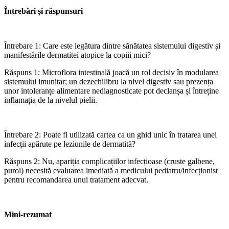
Întrebări și răspunsuri
Întrebare 1: Care este legătura dintre sănătatea sistemului digestiv și
manifestările dermatitei atopice la copiii mici?
Răspuns 1: Microflora intestinală joacă un rol decisiv în modularea
sistemului imunitar; un dezechilibru la nivel digestiv sau prezența
unor intoleranțe alimentare nediagnosticate pot declanșa și întreține
inflamația de la nivelul pielii.
Întrebare 2: Poate fi utilizată cartea ca un ghid unic în tratarea unei
infecții apărute pe leziunile de dermatită?
Răspuns 2: Nu, apariția complicațiilor infecțioase (cruste galbene,
puroi) necesită evaluarea imediată a medicului pediatru/infecționist
pentru recomandarea unui tratament adecvat.
Mini-rezumat