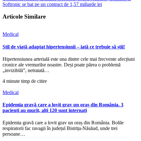
Softronic se bat pe un contract de 1,57 miliarde lei
Articole Similare
Medical
Stil de viață adaptat hipertensiunii – iată ce trebuie să știi!
Hipertensiunea arterială este una dintre cele mai frecvente afecțiuni
cronice ale vremurilor noastre. Deși poate părea o problemă
„invizibilă”, netratată…
4 minute timp de citire
Medical
Epidemia gravă care a lovit grav un oraș din România. 3
pacienți au murit, alți 120 sunt internați
Epidemia gravă care a lovit grav un oraș din România. Bolile
respiratorii fac ravagii în județul Bistrița-Năsăud, unde trei
persoane…