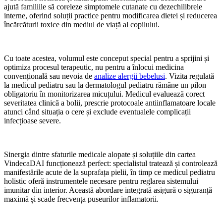
ajută familiile să coreleze simptomele cutanate cu dezechilibrele
interne, oferind soluții practice pentru modificarea dietei și reducerea
încărcăturii toxice din mediul de viață al copilului.
Cu toate acestea, volumul este conceput special pentru a sprijini și
optimiza procesul terapeutic, nu pentru a înlocui medicina
convențională sau nevoia de
analize alergii bebelusi
. Vizita regulată
la medicul pediatru sau la dermatologul pediatru rămâne un pilon
obligatoriu în monitorizarea micuțului. Medicul evaluează corect
severitatea clinică a bolii, prescrie protocoale antiinflamatoare locale
atunci când situația o cere și exclude eventualele complicații
infecțioase severe.
Sinergia dintre sfaturile medicale alopate și soluțiile din cartea
VindecaDAI funcționează perfect: specialistul tratează și controlează
manifestările acute de la suprafața pielii, în timp ce medicul pediatru
holistic oferă instrumentele necesare pentru reglarea sistemului
imunitar din interior. Această abordare integrată asigură o siguranță
maximă și scade frecvența puseurilor inflamatorii.