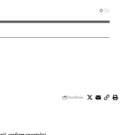
Distribuie
ânii, conform anunțului