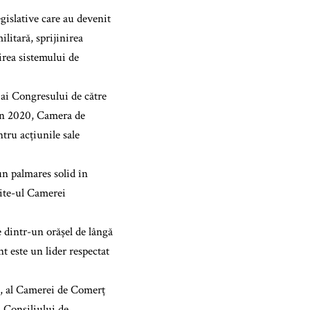
gislative care au devenit
ilitară, sprijinirea
rea sistemului de
 ai Congresului de către
 În 2020, Camera de
tru acțiunile sale
un palmares solid în
 site-ul Camerei
e dintr-un orășel de lângă
t este un lider respectat
da, al Camerei de Comerț
 Consiliului de