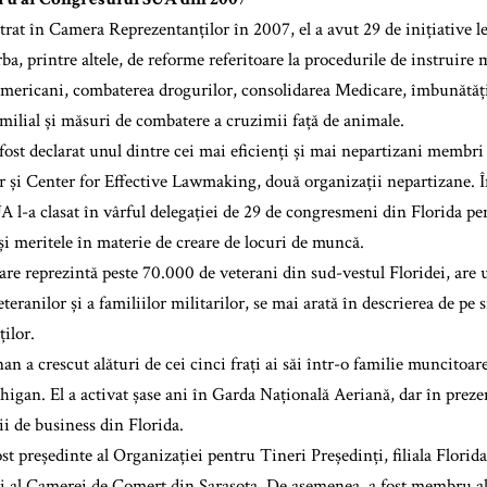
trat în Camera Reprezentanților în 2007, el a avut 29 de inițiative le
rba, printre altele, de reforme referitoare la procedurile de instruire m
americani, combaterea drogurilor, consolidarea Medicare, îmbunătăți
milial și măsuri de combatere a cruzimii față de animale.
ost declarat unul dintre cei mai eficienți și mai nepartizani membri
 și Center for Effective Lawmaking, două organizații nepartizane.
 l-a clasat în vârful delegației de 29 de congresmeni din Florida pen
și meritele în materie de creare de locuri de muncă.
re reprezintă peste 70.000 de veterani din sud-vestul Floridei, are 
eteranilor și a familiilor militarilor, se mai arată în descrierea de pe
ilor.
n a crescut alături de cei cinci frați ai săi într-o familie muncitoar
higan. El a activat șase ani în Garda Națională Aeriană, dar în prezen
ii de business din Florida.
ost președinte al Organizației pentru Tineri Președinți, filiala Flori
și al Camerei de Comerț din Sarasota. De asemenea, a fost membru al