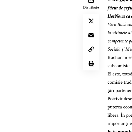
făcut de șef
Distribuie
HotNews că e
Vern Buchanan
la ultimele a
competențe pe 
Socială și Med
Buchanan est
subcomisiei 
El este, tot
comisie trad
țări partene
Potrivit des
puterea econ
liberă. În p
importanți e
Este membr