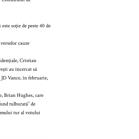
 este soție de peste 40 de
iverselor cauze
idențiale, Cristian
ești au încercat să
e JD Vance, în februarie,
te, Brian Hughes, care
fund tulburată” de
mului tur al votului