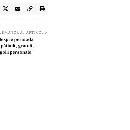
URMATORUL ARTICOL
despre perioada
pătimit, gratuit,
rgolii personale”