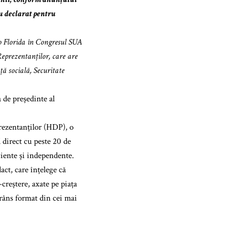
au declarat pentru
o Florida în Congresul SUA
Reprezentanților, care are
ță socială, Securitate
 de președinte al
rezentanților (HDP), o
 direct cu peste 20 de
ciente și independente.
act, care înțelege că
creștere, axate pe piața
trâns format din cei mai