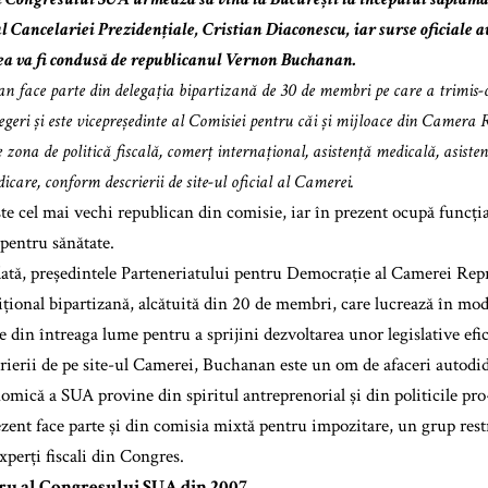
ul Cancelariei Prezidențiale, Cristian Diaconescu, iar surse oficiale 
a va fi condusă de republicanul Vernon Buchanan.
 face parte din delegația bipartizană de 30 de membri pe care a trimis-
legeri și este vicepreședinte al Comisiei pentru căi și mijloace din Camera 
zona de politică fiscală, comerț internațional, asistență medicală, asisten
icare, conform descrierii de site-ul oficial al Camerei.
e cel mai vechi republican din comisie, iar în prezent ocupă funcția
pentru sănătate.
odată, președintele Parteneriatului pentru Democrație al Camerei Rep
ițional bipartizană, alcătuită din 20 de membri, care lucrează în mod
re din întreaga lume pentru a sprijini dezvoltarea unor legislative efi
crierii de pe site-ul Camerei, Buchanan este un om de afaceri autodid
omică a SUA provine din spiritul antreprenorial și din politicile pro-
rezent face parte și din comisia mixtă pentru impozitare, un grup res
xperți fiscali din Congres.
u al Congresului SUA din 2007