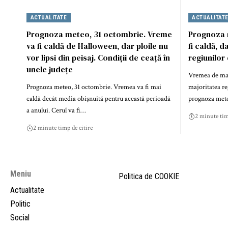
ACTUALITATE
ACTUALITAT
Prognoza meteo, 31 octombrie. Vreme
Prognoza m
va fi caldă de Halloween, dar ploile nu
fi caldă, d
vor lipsi din peisaj. Condiții de ceață în
regiunilor 
unele județe
Vremea de marți
Prognoza meteo, 31 octombrie. Vremea va fi mai
majoritatea reg
caldă decât media obișnuită pentru această perioadă
prognoza met
a anului. Cerul va fi…
2 minute tim
2 minute timp de citire
Meniu
Politica de COOKIE
Actualitate
Politic
Social