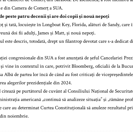
ie din Camera de Comerț a SUA.
de peste patru decenii și are doi copii și nouă nepoți
 și tată, locuiește în Longboat Key, Florida, alături de Sandy, care îi
eună doi fii adulți, James și Matt, și nouă nepoți.
 este descris, totodată, drept un filantrop devotat care s-a dedicat d
ației congresionale din SUA a fost anunțată de șeful Cancelariei Prez
i vine în contextul în care, potrivit Bloomberg, oficialii de la Bucur
a Albă de partea lor încă de când au fost criticați de vicepreședintel
rea alegerilor prezidențiale din 2024.
 citează pe purtătorul de cuvânt al Consiliului Naţional de Securita
inistrația americană „continuă să analizeze situaţia” şi „rămâne pro
 care au determinat Curtea Constituțională să anuleze rezultatul pri
 din noiembrie.