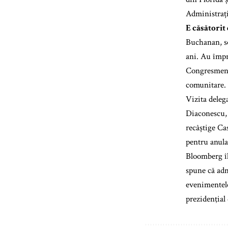
Administraț
E căsătorit 
Buchanan, soț
ani. Au împr
Congresmenul
comunitare.
Vizita deleg
Diaconescu, ș
recâștige Cas
pentru anula
Bloomberg îl
spune că adm
evenimentele
prezidenţial