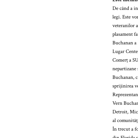
De când a in
legi. Este vo
veteranilor 
plasament fa
Buchanan a f
Lugar Center
Comerț a SUA
nepartizane 
Buchanan, ca
sprijinirea v
Reprezentanț
Vern Buchana
Detroit, Mic
al comunităț
În trecut a f
din Florida 