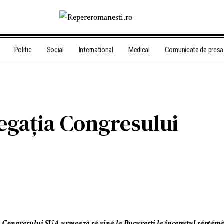
Politic
Social
International
Medical
Comunicate de presa
egația Congresului
a Congresului SUA urmează să vină la București la începutul săptăm