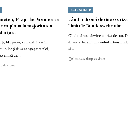
E
ACTUALITATE
eteo, 14 aprilie. Vremea va
Când o dronă devine o criză 
ar va ploua în majoritatea
Limitele Bundeswehr-ului
din țară
Când o dronă devine o criză de stat. 
, 14 aprilie, va fi caldă, iar în
drone a devenit un simbol al tensiunilo
iunilor țării sunt așteptate ploi,
și…
eo emisă de…
6 minute timp de citire
p de citire