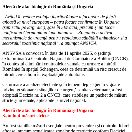
Alertă de atac biologic în România și Ungaria
„Având în vedere evoluţia îngrijorătoare a focarelor de febră
aftoasă la nivel european – patru focare confirmate în Ungaria
(subiectul pe larg, aici), şase în Slovacia, precum şi un focar
notificat în Germania în luna ianuarie – România a activat
mecanismele de urgenţă pentru protejarea sănătăţii animalelor şi a
sectorului zootehnic naţional”, a anunțat ANSVSA
ANSVSA a convocat, în data de 11 aprilie 2025, o şedinţă
extraordinară a Centrului Naţional de Combatere a Bolilor (CNCB),
în contextul eliminării controalelor vamale ca urmare a intrării
României în spaţiul Schengen, ceea ce determină un risc crescut de
introducere a bolii în exploataţiile autohtone.
Ca urmare a analizei efectuate şi în temeiul legislaţiei în vigoare
privind gestionarea situaţiilor de urgenţă sanitar-veterinare, a fost
adoptată Decizia nr. 2 a CNCB, care stabileşte un pachet de măsuri
stricte şi imediate, aplicabile la nivel naţional.
Alertă de atac biologic în România și Ungaria
S-au luat măsuri stricte
Au fost stabilite măsuri esenţiale pentru prevenirea şi controlul febrei
aftoase, precum actualizarea zonelor de restricţie conform Deciziei