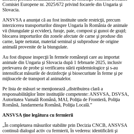
Comisiei Europene nr. 2025/672 privind focarele din Ungaria şi
Slovacia.
ANSVSA a anunțat că au fost instituite unele restricţii, precum
interzicerea transporturilor dinspre Ungaria în România de animale
vii (biungulate şi ecvidee), furaje, paie, compost şi gunoi de grajd;
blocarea importurilor din zonele afectate de carne şi produse din
carne, lapte netratat, material seminal şi subproduse de origine
animală provenite de la biungulate.
Au fost dispuse inspecţii în fermele româneşti care au importat
animale din Ungaria şi Slovacia după 1 februarie 2025, inclusiv
prelevarea de probe şi verificarea stării epidemiologice şi s-au
intensificat măsurile de dezinfecţie şi biosecuritate în ferme şi pe
mijloacele de transport al animalelor.
Pe lista de măsuri se menţionează „distribuirea clară a
responsabilităţilor între instituţiile competente: ANSVSA, DSVSA,
Autoritatea Vamală Română, MAI, Poliţia de Frontieră, Poliţia
Română, Jandarmeria Română, Poliţia Locală.”
ANSVSA ține legătura cu fermierii
„În completarea măsurilor stabilite prin Decizia CNCB, ANSVSA
continuă dialogul activ cu fermierii, în vederea: identificării şi