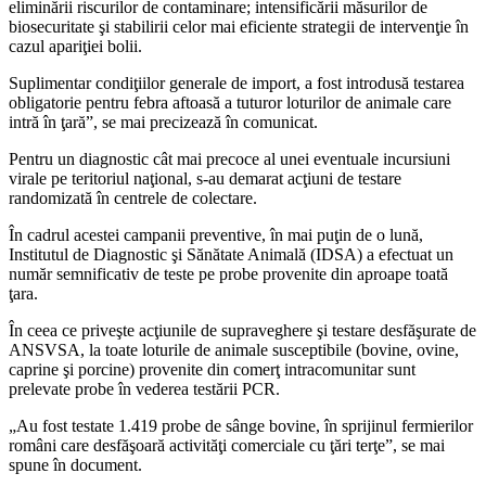
eliminării riscurilor de contaminare; intensificării măsurilor de
biosecuritate şi stabilirii celor mai eficiente strategii de intervenţie în
cazul apariţiei bolii.
Suplimentar condiţiilor generale de import, a fost introdusă testarea
obligatorie pentru febra aftoasă a tuturor loturilor de animale care
intră în ţară”, se mai precizează în comunicat.
Pentru un diagnostic cât mai precoce al unei eventuale incursiuni
virale pe teritoriul naţional, s-au demarat acţiuni de testare
randomizată în centrele de colectare.
În cadrul acestei campanii preventive, în mai puţin de o lună,
Institutul de Diagnostic şi Sănătate Animală (IDSA) a efectuat un
număr semnificativ de teste pe probe provenite din aproape toată
ţara.
În ceea ce priveşte acţiunile de supraveghere şi testare desfăşurate de
ANSVSA, la toate loturile de animale susceptibile (bovine, ovine,
caprine şi porcine) provenite din comerţ intracomunitar sunt
prelevate probe în vederea testării PCR.
„Au fost testate 1.419 probe de sânge bovine, în sprijinul fermierilor
români care desfăşoară activităţi comerciale cu ţări terţe”, se mai
spune în document.