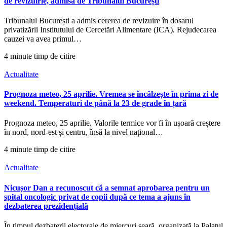
de revizuirie, admisă de Tribunalul București
Tribunalul București a admis cererea de revizuire în dosarul
privatizării Institutului de Cercetări Alimentare (ICA). Rejudecarea
cauzei va avea primul…
4 minute timp de citire
Actualitate
Prognoza meteo, 25 aprilie. Vremea se încălzește în prima zi de
weekend. Temperaturi de până la 23 de grade în țară
Prognoza meteo, 25 aprilie. Valorile termice vor fi în ușoară creștere
în nord, nord-est și centru, însă la nivel național…
4 minute timp de citire
Actualitate
Nicușor Dan a recunoscut că a semnat aprobarea pentru un
spital oncologic privat de copii după ce tema a ajuns în
dezbaterea prezidențială
În timpul dezbaterii electorale de miercuri seară, organizată la Palatul