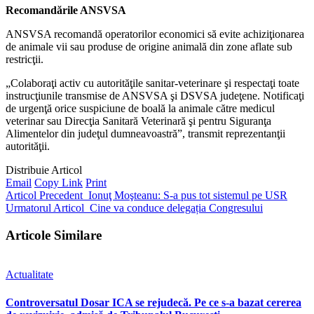
Recomandările ANSVSA
ANSVSA recomandă operatorilor economici să evite achiziţionarea
de animale vii sau produse de origine animală din zone aflate sub
restricţii.
„Colaboraţi activ cu autorităţile sanitar-veterinare şi respectaţi toate
instrucţiunile transmise de ANSVSA şi DSVSA judeţene. Notificaţi
de urgenţă orice suspiciune de boală la animale către medicul
veterinar sau Direcţia Sanitară Veterinară şi pentru Siguranţa
Alimentelor din judeţul dumneavoastră”, transmit reprezentanţii
autorităţii.
Distribuie Articol
Email
Copy Link
Print
Articol Precedent
Ionuţ Moşteanu: S-a pus tot sistemul pe USR
Urmatorul Articol
Cine va conduce delegația Congresului
Articole Similare
Actualitate
Controversatul Dosar ICA se rejudecă. Pe ce s-a bazat cererea