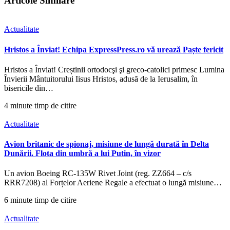
Articole Similare
Actualitate
Hristos a Înviat! Echipa ExpressPress.ro vă urează Paște fericit
Hristos a Înviat! Creștinii ortodocşi şi greco-catolici primesc Lumina
Învierii Mântuitorului Iisus Hristos, adusă de la Ierusalim, în
bisericile din…
4 minute timp de citire
Actualitate
Avion britanic de spionaj, misiune de lungă durată în Delta
Dunării. Flota din umbră a lui Putin, în vizor
Un avion Boeing RC-135W Rivet Joint (reg. ZZ664 – c/s
RRR7208) al Forțelor Aeriene Regale a efectuat o lungă misiune…
6 minute timp de citire
Actualitate