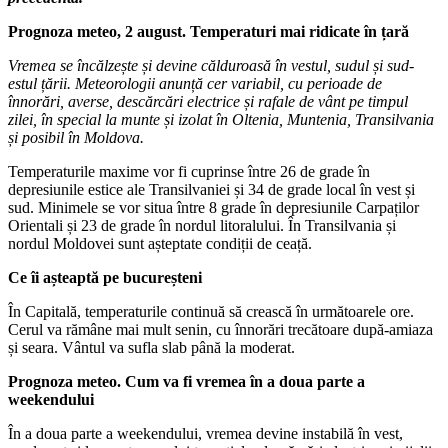
Prognoza meteo, 2 august. Temperaturi mai ridicate în țară
Vremea se încălzește și devine călduroasă în vestul, sudul și sud-
estul țării. Meteorologii anunță cer variabil, cu perioade de
înnorări, averse, descărcări electrice și rafale de vânt pe timpul
zilei, în special la munte și izolat în Oltenia, Muntenia, Transilvania
și posibil în Moldova.
Temperaturile maxime vor fi cuprinse între 26 de grade în
depresiunile estice ale Transilvaniei și 34 de grade local în vest și
sud. Minimele se vor situa între 8 grade în depresiunile Carpaților
Orientali și 23 de grade în nordul litoralului. În Transilvania și
nordul Moldovei sunt așteptate condiții de ceață.
Ce îi așteaptă pe bucureșteni
În Capitală, temperaturile continuă să crească în următoarele ore.
Cerul va rămâne mai mult senin, cu înnorări trecătoare după-amiaza
și seara. Vântul va sufla slab până la moderat.
Prognoza meteo. Cum va fi vremea în a doua parte a
weekendului
În a doua parte a weekendului, vremea devine instabilă în vest,