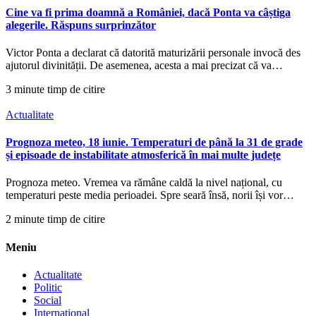
Cine va fi prima doamnă a României, dacă Ponta va câștiga
alegerile. Răspuns surprinzător
Victor Ponta a declarat că datorită maturizării personale invocă des
ajutorul divinității. De asemenea, acesta a mai precizat că va…
3 minute timp de citire
Actualitate
Prognoza meteo, 18 iunie. Temperaturi de până la 31 de grade
și episoade de instabilitate atmosferică în mai multe județe
Prognoza meteo. Vremea va rămâne caldă la nivel național, cu
temperaturi peste media perioadei. Spre seară însă, norii își vor…
2 minute timp de citire
Meniu
Actualitate
Politic
Social
International