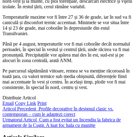
nord-vest și la munte, cu ploi torențiale, descărcări electrice și vijelii
izolate. În restul țării, cerul rămâne variabil.
Temperaturile maxime vor fi între 27 și 36 de grade, iar în sud va fi
caniculă și disconfort termic accentuat. Minimele se vor situa între
14 și 23 de grade, mai coborâte în depresiunile din estul
Transilvaniei.
Până pe 4 august, temperaturile vor fi mai coborâte decât normalul
perioadei, în special în vestul și centrul țării, unde răcirea va fi mai
pronunțată. Precipitațiile vor apărea mai des în est, sud-est și pe
alocuri în zona centrală, arată ANM.
Pe parcursul săptămânii viitoare, remea se va menține răcoroasă în
toată țara, cu valori termice sub media obișnuită, diferențele fiind
mai accentuate în vest și centru. În același timp, ploile vor fi mai
consistente, în special în nord, centru și vest.
Distribuie Articol
Email
Copy Link
Print
Articol Precedent
Profile decorative în designul clasic vs.
contemporan – cum le adaptezi corect
Urmatorul Articol
Cum a fost evitat un Incendiu la fabrica de
armament de la Cugir. A luat foc hala cu muniție