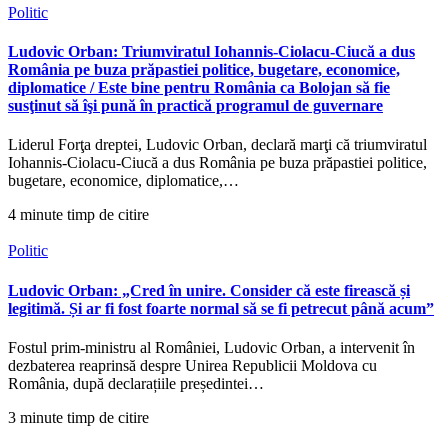
Politic
Ludovic Orban: Triumviratul Iohannis-Ciolacu-Ciucă a dus
România pe buza prăpastiei politice, bugetare, economice,
diplomatice / Este bine pentru România ca Bolojan să fie
susţinut să îşi pună în practică programul de guvernare
Liderul Forţa dreptei, Ludovic Orban, declară marţi că triumviratul
Iohannis-Ciolacu-Ciucă a dus România pe buza prăpastiei politice,
bugetare, economice, diplomatice,…
4 minute timp de citire
Politic
Ludovic Orban: „Cred în unire. Consider că este firească și
legitimă. Și ar fi fost foarte normal să se fi petrecut până acum”
Fostul prim-ministru al României, Ludovic Orban, a intervenit în
dezbaterea reaprinsă despre Unirea Republicii Moldova cu
România, după declarațiile președintei…
3 minute timp de citire