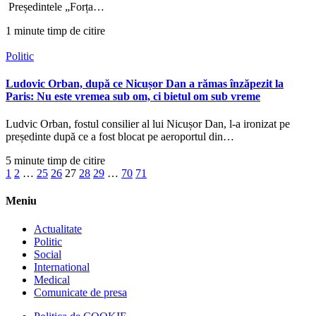
Președintele „Forța…
1 minute timp de citire
Politic
Ludovic Orban, după ce Nicușor Dan a rămas înzăpezit la
Paris: Nu este vremea sub om, ci bietul om sub vreme
Ludvic Orban, fostul consilier al lui Nicușor Dan, l-a ironizat pe
președinte după ce a fost blocat pe aeroportul din…
5 minute timp de citire
1
2
…
25
26
27
28
29
…
70
71
Meniu
Actualitate
Politic
Social
International
Medical
Comunicate de presa