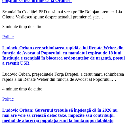
obișnuit să dea ordine ca la Oradea”
Scandal în Coaliție! PSD nu-l mai vrea pe Ilie Bolojan premier. Lia
Olguța Vasilescu spune despre actualul premier că știe…
3 minute timp de citire
Politic
Ludovic Orban cere schimbarea rapidă a lui Renate Weber din
funcția de Avocat al Poporului, cu mandatul expirat de 18 luni.
Instituția e esențială în blocarea ordonanțelor de urgență, postul
a revenit USR
Ludovic Orban, președintele Forța Dreptei, a cerut marți schimbarea
rapidă a lui Renate Weber din funcția de Avocat al Poporului,…
4 minute timp de citire
Politic
Ludovic Orban: Guvernul trebuie să înțeleagă că în 2026 nu
mai are voie să crească deloc taxe, impozite sau contribuții,
mediul de afaceri și populația sunt la limita suportabilității