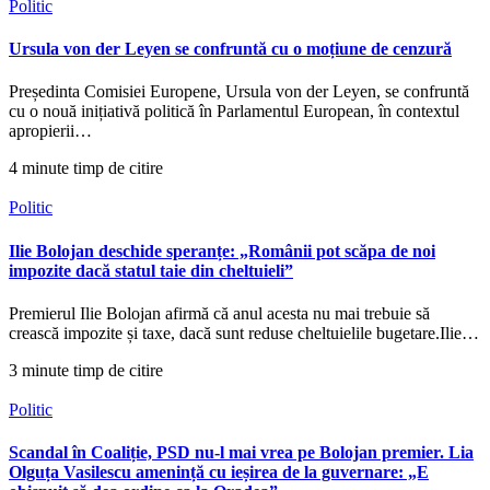
Politic
Ursula von der Leyen se confruntă cu o moțiune de cenzură
Președinta Comisiei Europene, Ursula von der Leyen, se confruntă
cu o nouă inițiativă politică în Parlamentul European, în contextul
apropierii…
4 minute timp de citire
Politic
Ilie Bolojan deschide speranțe: „Românii pot scăpa de noi
impozite dacă statul taie din cheltuieli”
Premierul Ilie Bolojan afirmă că anul acesta nu mai trebuie să
crească impozite și taxe, dacă sunt reduse cheltuielile bugetare.Ilie…
3 minute timp de citire
Politic
Scandal în Coaliție, PSD nu-l mai vrea pe Bolojan premier. Lia
Olguța Vasilescu amenință cu ieșirea de la guvernare: „E