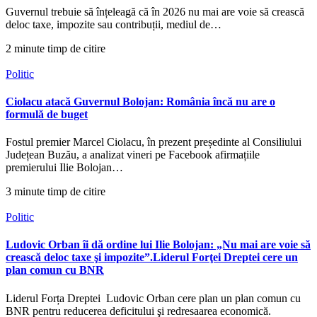
Guvernul trebuie să înțeleagă că în 2026 nu mai are voie să crească
deloc taxe, impozite sau contribuții, mediul de…
2 minute timp de citire
Politic
Ciolacu atacă Guvernul Bolojan: România încă nu are o
formulă de buget
Fostul premier Marcel Ciolacu, în prezent președinte al Consiliului
Județean Buzău, a analizat vineri pe Facebook afirmațiile
premierului Ilie Bolojan…
3 minute timp de citire
Politic
Ludovic Orban îi dă ordine lui Ilie Bolojan: „Nu mai are voie să
crească deloc taxe şi impozite”.Liderul Forţei Dreptei cere un
plan comun cu BNR
Liderul Forța Dreptei Ludovic Orban cere plan un plan comun cu
BNR pentru reducerea deficitului şi redresaarea economică.