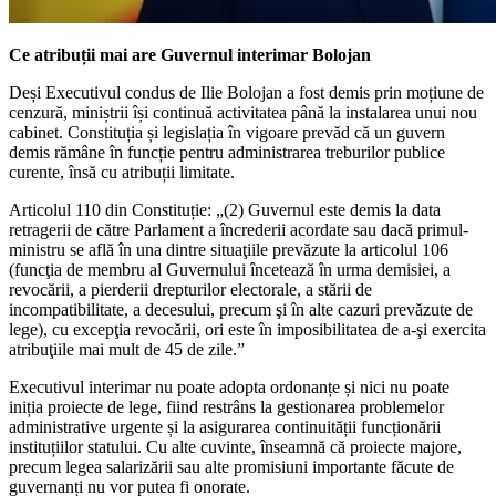
Ce atribuții mai are Guvernul interimar Bolojan
Deși Executivul condus de Ilie Bolojan a fost demis prin moțiune de
cenzură, miniștrii își continuă activitatea până la instalarea unui nou
cabinet. Constituția și legislația în vigoare prevăd că un guvern
demis rămâne în funcție pentru administrarea treburilor publice
curente, însă cu atribuții limitate.
Articolul 110 din Constituție: „(2) Guvernul este demis la data
retragerii de către Parlament a încrederii acordate sau dacă primul-
ministru se află în una dintre situaţiile prevăzute la articolul 106
(funcţia de membru al Guvernului încetează în urma demisiei, a
revocării, a pierderii drepturilor electorale, a stării de
incompatibilitate, a decesului, precum şi în alte cazuri prevăzute de
lege), cu excepţia revocării, ori este în imposibilitatea de a-şi exercita
atribuţiile mai mult de 45 de zile.”
Executivul interimar nu poate adopta ordonanțe și nici nu poate
iniția proiecte de lege, fiind restrâns la gestionarea problemelor
administrative urgente și la asigurarea continuității funcționării
instituțiilor statului. Cu alte cuvinte, înseamnă că proiecte majore,
precum legea salarizării sau alte promisiuni importante făcute de
guvernanți nu vor putea fi onorate.