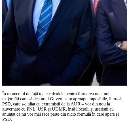
În momentul de față toate calculele pentru formarea unei noi
majorități care să dea noul Guvern sunt aproape imposibile, întrucât
PSD, care s-a aliat cu extremiștii de la AUR – vor din nou la
guvernare cu PNL, USR și UDMR, însă liberalii și useriștii au
anunțat că nu vor mai face parte din nicio formulă în care apare și
PSD.