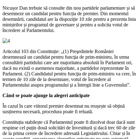
Nicușor Dan trebuie să consulte din nou partidele parlamentare și să
desemneze un candidat pentru funcția de premier. Din momentul
desemnării, candidatul are la dispoziție 10 zile pentru a prezenta lista
miniștrilor și programul de guvernare și pentru a solicita votul de
încredere al Parlamentului.
Articolul 103 din Constituție: „(1) Preşedintele României
desemnează un candidat pentru funcţia de prim-ministru, în urma
consultării partidului care are majoritatea absolută în Parlament ori,
dacă nu există o asemenea majoritate, a partidelor reprezentate în
Parlament. (2) Candidatul pentru funcţia de prim-ministru va cere, în
termen de 10 zile de la desemnare, votul de încredere al
Parlamentului asupra programului şi a întregii liste a Guvernului”.
Când se poate ajunge la alegeri anticipate
În cazul în care viitorul premier desemnat nu reușește să obțină
susținerea necesară, procedura poate fi reluată.
Constituția stabilește că Parlamentul poate fi dizolvat doar dacă sunt
respinse cel puțin două solicitări de învestitură și dacă trec 60 de zile
de la prima cerere de încredere adresată Legislativului. Chiar și în
aceste condiții, organizarea alegerilor anticipate nu este automată.