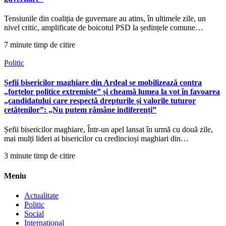
Tensiunile din coaliția de guvernare au atins, în ultimele zile, un
nivel critic, amplificate de boicotul PSD la ședințele comune…
7 minute timp de citire
Politic
Șefii bisericilor maghiare din Ardeal se mobilizează contra
„forțelor politice extremiste” și cheamă lumea la vot în favoarea
„candidatului care respectă drepturile și valorile tuturor
cetățenilor”: „Nu putem rămâne indiferenți”
Șefii bisericilor maghiare, Într-un apel lansat în urmă cu două zile,
mai mulți lideri ai bisericilor cu credincioși maghiari din…
3 minute timp de citire
Meniu
Actualitate
Politic
Social
International