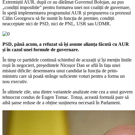
Extremiștii AUR, după ce au dărâmat Guvernul Bolojan, au pus
„condiții imposibile” pentru formarea unei noi coaliții de guvernare,
în speță implementarea programului AUR și propunerea ca prorusul
Călin Georgescu să fie numit în funcția de premier, condiții
neacceptate nici de PSD, nici de PNL, USR sau UDMR.
PSD, până acum, a refuzat să își asume alianța făcută cu AUR
și în cazul unei formule de guvernare.
În timp ce partidele continuă schimbul de acuzații și își mențin liniile
roșii în negocieri, președintele Nicușor Dan se află în fața unei
misiuni dificile: desemnarea unui candidat la funcția de prim-
ministru care să poată strânge suficiente voturi pentru a forma un
nou executiv.
În ultimele zile, una dintre variantele analizate este cea a unui guvern
tehnocrat condus de Eugen Tomac. Totuși, această formulă pare să
aibă șanse reduse de a obține susținerea necesară în Parlament.