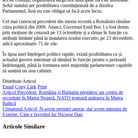
Șeful statului are posibilitatea constituțională de a dizolva
Parlamentul, însă nu este obligat să facă acest lucru.
Cel mai cunoscut precedent din istoria recentă a României rămâne
criza politică din 2009. Atunci, Guvernul Emil Boc I a fost demis
prin moțiune de cenzură pe 13 octombrie și a rămas în funcție cu
atribuții limitate până la instalarea noului executiv, pe 23 decembrie,
adică aproximativ 71 de zile.
În lipsa unei înțelegeri politice rapide, există posibilitatea ca și
actualul guvern interimar să rămână în funcție pentru o perioadă
îndelungată, până la formarea unei majorități parlamentare capabile
să susțină un nou cabinet.
Distribuie Articol
Email
Copy Link
Print
Articol Precedent
România și Bulgaria pregătesc un centru de
securitate în Marea Neagră. NATO testează apărarea în Marea
Baltică
Urmatorul Articol
N-avem premier agreat, dar avem ministru de
Externe. Cine e favoritul lui Nicușor Dan
Articole Similare