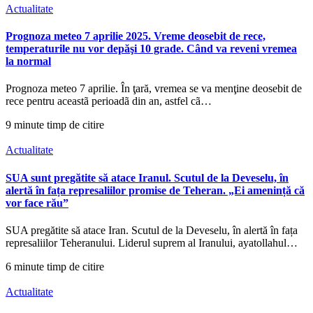
Actualitate
Prognoza meteo 7 aprilie 2025. Vreme deosebit de rece,
temperaturile nu vor depăşi 10 grade. Când va reveni vremea
la normal
Prognoza meteo 7 aprilie. În ţară, vremea se va menţine deosebit de
rece pentru aceastã perioadã din an, astfel cã…
9 minute timp de citire
Actualitate
SUA sunt pregătite să atace Iranul. Scutul de la Deveselu, în
alertă în fața represaliilor promise de Teheran. „Ei amenință că
vor face rău”
SUA pregătite să atace Iran. Scutul de la Deveselu, în alertă în fața
represaliilor Teheranului. Liderul suprem al Iranului, ayatollahul…
6 minute timp de citire
Actualitate