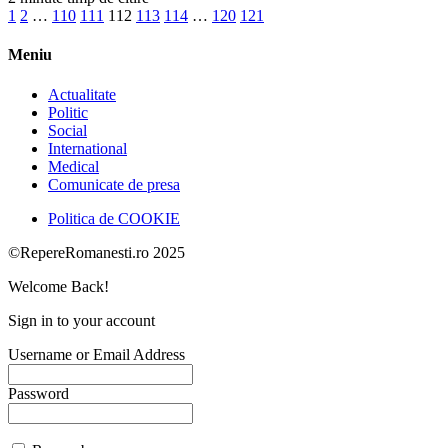
1
2
…
110
111
112
113
114
…
120
121
Meniu
Actualitate
Politic
Social
International
Medical
Comunicate de presa
Politica de COOKIE
©RepereRomanesti.ro 2025
Welcome Back!
Sign in to your account
Username or Email Address
Password