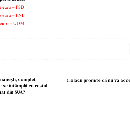
e euro – PSD
e euro – PNL
e euro – UDM
mânești, complet
Ciolacu promite că nu va acce
e se întâmplă cu restul
uat din SUA?