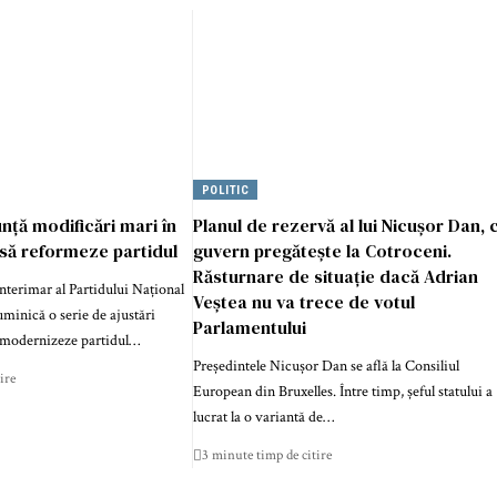
POLITIC
unță modificări mari în
Planul de rezervă al lui Nicușor Dan, 
să reformeze partidul
guvern pregătește la Cotroceni.
Răsturnare de situație dacă Adrian
 interimar al Partidului Național
Veștea nu va trece de votul
uminică o serie de ajustări
Parlamentului
ă modernizeze partidul…
Președintele Nicușor Dan se află la Consiliul
ire
European din Bruxelles. Între timp, șeful statului a
lucrat la o variantă de…
3 minute timp de citire