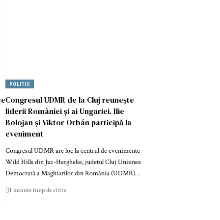
POLITIC
ce
Congresul UDMR de la Cluj reunește
liderii României și ai Ungariei. Ilie
Bolojan și Viktor Orbán participă la
eveniment
Congresul UDMR are loc la centrul de evenimente
Wild Hills din Juc-Herghelie, județul Cluj.Uniunea
Democrată a Maghiarilor din România (UDMR)…
1 minute timp de citire