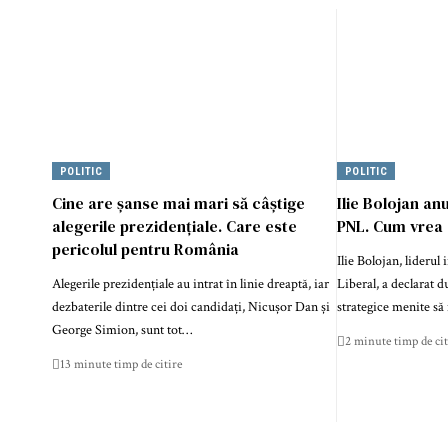
POLITIC
POLITIC
Cine are șanse mai mari să câștige
Ilie Bolojan an
alegerile prezidențiale. Care este
PNL. Cum vrea 
pericolul pentru România
Ilie Bolojan, liderul
Alegerile prezidențiale au intrat în linie dreaptă, iar
Liberal, a declarat d
dezbaterile dintre cei doi candidați, Nicușor Dan și
strategice menite s
George Simion, sunt tot…
2 minute timp de cit
13 minute timp de citire