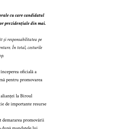
orale cu care candidatul
r prezidențiale din mai.
 și responsabilitatea pe
are. În total, costurile
op.
nceperea oficială a
 sumă pentru promovarea
alianței la Biroul
ie de importante resurse
at demararea promovării
o după mandatele lui