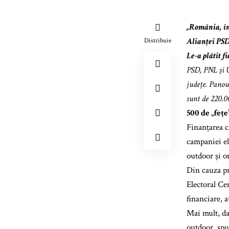
„România, în
Alianței PSD
Distribuie
Le-a plătit f
PSD, PNL și U
județe. Panou
sunt de 220.00
500 de „feț
Finanțarea c
campaniei el
outdoor și o
Din cauza pro
Electoral C
financiare, a
Mai mult, da
outdoor, spu