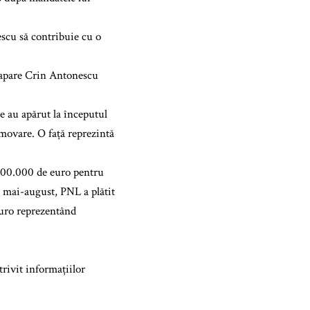
escu să contribuie cu o
e apare Crin Antonescu
e au apărut la începutul
omovare. O față reprezintă
t 500.000 de euro pentru
da mai-august, PNL a plătit
euro reprezentând
rivit informațiilor