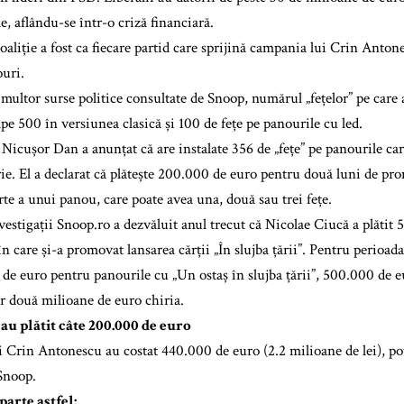
e, aflându-se într-o criză financiară.
oaliție a fost ca fiecare partid care sprijină campania lui Crin Anton
uri.
 multor surse politice consultate de Snoop, numărul „fețelor” pe car
pe 500 în versiunea clasică și 100 de fețe pe panourile cu led.
Nicușor Dan a anunțat că are instalate 356 de „fețe” pe panourile car
rie. El a declarat că plătește 200.000 de euro pentru două luni de pr
rte a unui panou, care poate avea una, două sau trei fețe.
nvestigații Snoop.ro a dezvăluit anul trecut că Nicolae Ciucă a plăti
în care și-a promovat lansarea cărții „În slujba țării”. Pentru perioa
 de euro pentru panourile cu „Un ostaș în slujba țării”, 500.000 de 
ar două milioane de euro chiria.
au plătit câte 200.000 de euro
i Crin Antonescu au costat 440.000 de euro (2.2 milioane de lei), pot
Snoop.
arte astfel: