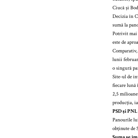
Ciucă și Bod
Decizia în C
sumă la pano
Potrivit mai
este de aproa
Comparativ, 
lunii februa
o singură pa
Site-ul de i
fiecare lună 
2,5 milioane
producția, i
PSD și PNL 
Panourile lu
obținute de 
Suma se împ