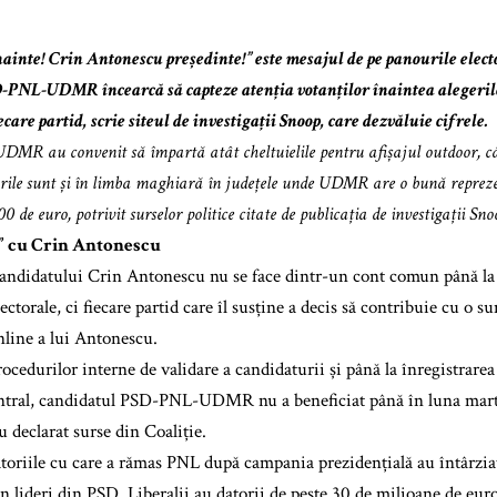
ainte! Crin Antonescu președinte!” este mesajul de pe panourile elect
-PNL-UDMR încearcă să capteze atenția votanților înaintea alegerilo
iecare partid, scrie siteul de investigații Snoop, care dezvăluie cifrele.
DMR au convenit să împartă atât cheltuielile pentru afișajul outdoor, cât
rile sunt și în limba maghiară în județele unde UDMR are o bună reprezent
0 de euro, potrivit surselor politice citate de publicația de investigații Sno
e” cu Crin Antonescu
andidatului Crin Antonescu nu se face dintr-un cont comun până la î
ectorale, ci fiecare partid care îl susține a decis să contribuie cu o
nline a lui Antonescu.
cedurilor interne de validare a candidaturii și până la înregistrarea 
entral, candidatul PSD-PNL-UDMR nu a beneficiat până în luna mart
u declarat surse din Coaliție.
toriile cu care a rămas PNL după campania prezidențială au întârzi
n lideri din PSD. Liberalii au datorii de peste 30 de milioane de eur