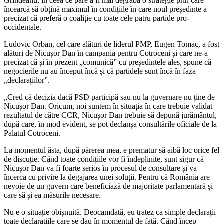
Grindeanu, în ceea ce pare a fi mai degrabă o strategie prin care
încearcă să obțină maximul în condițiile în care noul președinte a
precizat că preferă o coaliție cu toate cele patru partide pro-
occidentale.
Ludovic Orban, cel care alături de liderul PMP, Eugen Tomac, a fost
alături de Nicușor Dan în campania pentru Cotroceni și care ne-a
precizat că și în prezent „comunică” cu președintele ales, spune că
negocierile nu au început încă și că partidele sunt încă în faza
„declarațiilor”.
„Cred că decizia dacă PSD participă sau nu la guvernare nu ține de
Nicușor Dan. Oricum, noi suntem în situația în care trebuie validat
rezultatul de către CCR, Nicușor Dan trebuie să depună jurământul,
după care, în mod evident, se pot declanșa consultările oficiale de la
Palatul Cotroceni.
La momentul ăsta, după părerea mea, e prematur să aibă loc orice fel
de discuție. Când toate condițiile vor fi îndeplinite, sunt sigur că
Nicușor Dan va fi foarte serios în procesul de consultare și va
încerca cu privire la degajarea unei soluții. Pentru că România are
nevoie de un guvern care beneficiază de majoritate parlamentară și
care să și ea măsurile necesare.
Nu e o situație obișnuită. Deocamdată, eu tratez ca simple declarații
toate declarațiile care se dau în momentul de față. Când încep