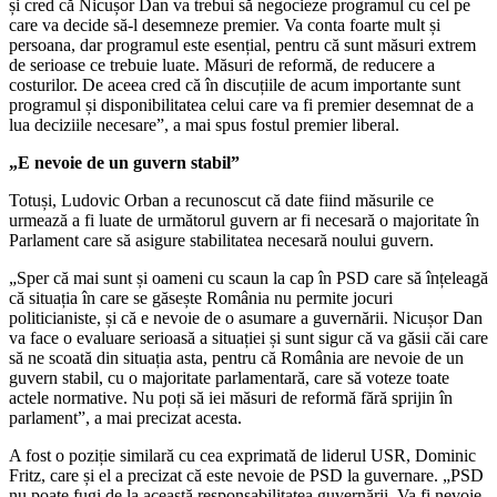
și cred că Nicușor Dan va trebui să negocieze programul cu cel pe
care va decide să-l desemneze premier. Va conta foarte mult și
persoana, dar programul este esențial, pentru că sunt măsuri extrem
de serioase ce trebuie luate. Măsuri de reformă, de reducere a
costurilor. De aceea cred că în discuțiile de acum importante sunt
programul și disponibilitatea celui care va fi premier desemnat de a
lua deciziile necesare”, a mai spus fostul premier liberal.
„E nevoie de un guvern stabil”
Totuși, Ludovic Orban a recunoscut că date fiind măsurile ce
urmează a fi luate de următorul guvern ar fi necesară o majoritate în
Parlament care să asigure stabilitatea necesară noului guvern.
„Sper că mai sunt și oameni cu scaun la cap în PSD care să înțeleagă
că situația în care se găsește România nu permite jocuri
politicianiste, și că e nevoie de o asumare a guvernării. Nicușor Dan
va face o evaluare serioasă a situației și sunt sigur că va găsii căi care
să ne scoată din situația asta, pentru că România are nevoie de un
guvern stabil, cu o majoritate parlamentară, care să voteze toate
actele normative. Nu poți să iei măsuri de reformă fără sprijin în
parlament”, a mai precizat acesta.
A fost o poziție similară cu cea exprimată de liderul USR, Dominic
Fritz, care și el a precizat că este nevoie de PSD la guvernare. „PSD
nu poate fugi de la această responsabilitatea guvernării. Va fi nevoie