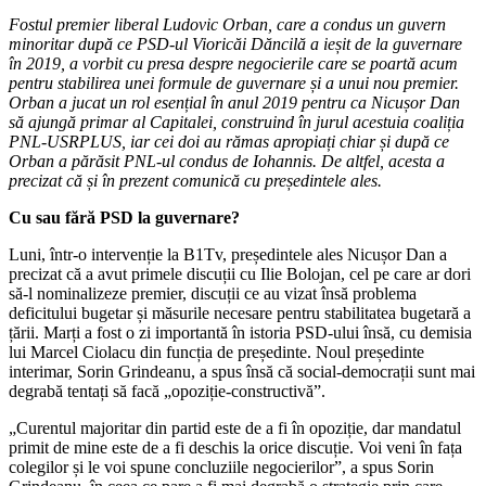
Fostul premier liberal Ludovic Orban, care a condus un guvern
minoritar după ce PSD-ul Vioricăi Dăncilă a ieșit de la guvernare
în 2019, a vorbit cu presa despre negocierile care se poartă acum
pentru stabilirea unei formule de guvernare și a unui nou premier.
Orban a jucat un rol esențial în anul 2019 pentru ca Nicușor Dan
să ajungă primar al Capitalei, construind în jurul acestuia coaliția
PNL-USRPLUS, iar cei doi au rămas apropiați chiar și după ce
Orban a părăsit PNL-ul condus de Iohannis. De altfel, acesta a
precizat că și în prezent comunică cu președintele ales.
Cu sau fără PSD la guvernare?
Luni, într-o intervenție la B1Tv, președintele ales Nicușor Dan a
precizat că a avut primele discuții cu Ilie Bolojan, cel pe care ar dori
să-l nominalizeze premier, discuții ce au vizat însă problema
deficitului bugetar și măsurile necesare pentru stabilitatea bugetară a
țării. Marți a fost o zi importantă în istoria PSD-ului însă, cu demisia
lui Marcel Ciolacu din funcția de președinte. Noul președinte
interimar, Sorin Grindeanu, a spus însă că social-democrații sunt mai
degrabă tentați să facă „opoziție-constructivă”.
„Curentul majoritar din partid este de a fi în opoziție, dar mandatul
primit de mine este de a fi deschis la orice discuție. Voi veni în fața
colegilor și le voi spune concluziile negocierilor”, a spus Sorin