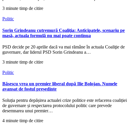
3 minute timp de citire
Politic
Sorin Grindeanu cutremură Coaliţia: Anticipatele, scenariu pe
masă, actuala formulă nu mai poate continua
PSD decide pe 20 aprilie dacă va mai rămâne în actuala Coaliţie de
guvernare, dar liderul PSD Sorin Grindeanu a…
3 minute timp de citire
Politic
Băsescu vrea un premier liberal după Ilie Bolojan. Numele
avansat de fostul președinte
Soluția pentru depășirea actualei crize politice este refacerea coaliției
de guvernare și respectarea protocolului politic care prevede
desemnarea unui premier…
4 minute timp de citire