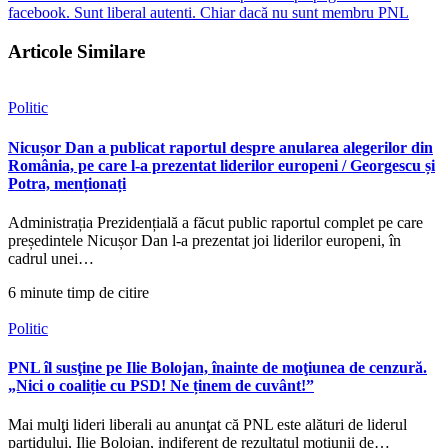
facebook. Sunt liberal autenti. Chiar dacă nu sunt membru PNL
Articole Similare
Politic
Nicușor Dan a publicat raportul despre anularea alegerilor din
România, pe care l-a prezentat liderilor europeni / Georgescu și
Potra, menționați
Administrația Prezidențială a făcut public raportul complet pe care
președintele Nicușor Dan l-a prezentat joi liderilor europeni, în
cadrul unei…
6 minute timp de citire
Politic
PNL îl susţine pe Ilie Bolojan, înainte de moţiunea de cenzură.
„Nici o coaliție cu PSD! Ne ținem de cuvânt!”
Mai mulţi lideri liberali au anunţat că PNL este alături de liderul
partidului, Ilie Bolojan, indiferent de rezultatul moţiunii de…