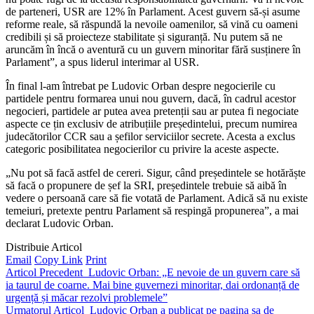
de parteneri, USR are 12% în Parlament. Acest guvern să-și asume
reforme reale, să răspundă la nevoile oamenilor, să vină cu oameni
credibili și să proiecteze stabilitate și siguranță. Nu putem să ne
aruncăm în încă o aventură cu un guvern minoritar fără susținere în
Parlament”, a spus liderul interimar al USR.
În final l-am întrebat pe Ludovic Orban despre negocierile cu
partidele pentru formarea unui nou guvern, dacă, în cadrul acestor
negocieri, partidele ar putea avea pretenții sau ar putea fi negociate
aspecte ce țin exclusiv de atribuțiile președintelui, precum numirea
judecătorilor CCR sau a șefilor serviciilor secrete. Acesta a exclus
categoric posibilitatea negocierilor cu privire la aceste aspecte.
„Nu pot să facă astfel de cereri. Sigur, când președintele se hotărăște
să facă o propunere de șef la SRI, președintele trebuie să aibă în
vedere o persoană care să fie votată de Parlament. Adică să nu existe
temeiuri, pretexte pentru Parlament să respingă propunerea”, a mai
declarat Ludovic Orban.
Distribuie Articol
Email
Copy Link
Print
Articol Precedent
Ludovic Orban: „E nevoie de un guvern care să
ia taurul de coarne. Mai bine guvernezi minoritar, dai ordonanță de
urgență și măcar rezolvi problemele”
Urmatorul Articol
Ludovic Orban a publicat pe pagina sa de