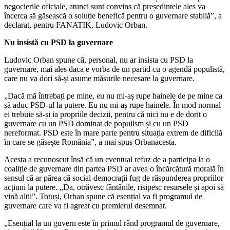
negocierile oficiale, atunci sunt convins că președintele ales va
încerca să găsească o soluție benefică pentru o guvernare stabilă”, a
declarat, pentru FANATIK, Ludovic Orban.
Nu insistă cu PSD la guvernare
Ludovic Orban spune că, personal, nu ar insista cu PSD la
guvernare, mai ales daca e vorba de un partid cu o agendă populistă,
care nu va dori să-și asume măsurile necesare la guvernare.
„Dacă mă întrebați pe mine, eu nu mi-aș rupe hainele de pe mine ca
să aduc PSD-ul la putere. Eu nu mi-aș rupe hainele. În mod normal
ei trebuie să-și ia propriile decizii, pentru că nici nu e de dorit o
guvernare cu un PSD dominat de populism și cu un PSD
nereformat. PSD este în mare parte pentru situația extrem de dificilă
în care se găsește România”, a mai spus Orbanacesta.
Acesta a recunoscut însă că un eventual refuz de a participa la o
coaliție de guvernare din partea PSD ar avea o încărcătură morală în
sensul că ar părea că social-democrații fug de răspunderea propriilor
acțiuni la putere. „Da, otrăvesc fântânile, risipesc resursele și apoi să
vină alții”. Totuși, Orban spune că esențial va fi programul de
guvernare care va fi agreat cu premierul desemnat.
„Esențial la un guvern este în primul rând programul de guvernare,