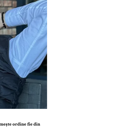
imește ordine fie din