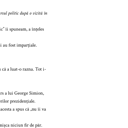
sul politic după o vizită în
ic” îi spuneam, a înțeles
i au fost imparțiale.
că a luat-o razna. Tot i-
urs a lui George Simion,
rilor prezidențiale.
 acesta a spus că „nu îi va
mișca niciun fir de păr.