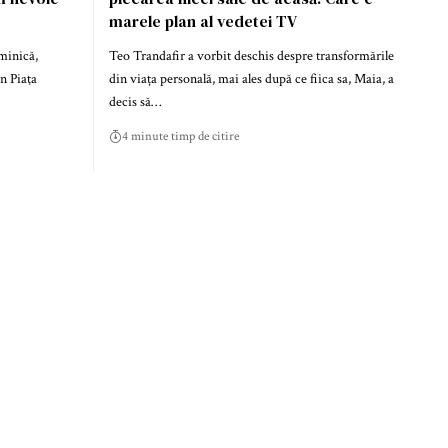
marele plan al vedetei TV
minică,
Teo Trandafir a vorbit deschis despre transformările
în Piaţa
din viața personală, mai ales după ce fiica sa, Maia, a
decis să…
4 minute timp de citire