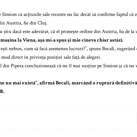
e Simion că acțiunile sale recente nu fac decât să confirme faptul că e
din Austria, fie din Cluj.
 știu dacă este adevărat, că el primește ordine din Austria, ba de la 
 mașina la Viena, așa mi-a spus și mie cineva chiar astăzi.
 ești nebun, cum să facă asemenea lucruri?”, spune Becali, sugerând c
 mod direct în privința poziției sale față de alegeri.
l din Pipera concluzionează că nu îl mai susține pe Simion și că nu v
e nu mai există”, afirmă Becali, marcând o ruptură definitivă î
R.