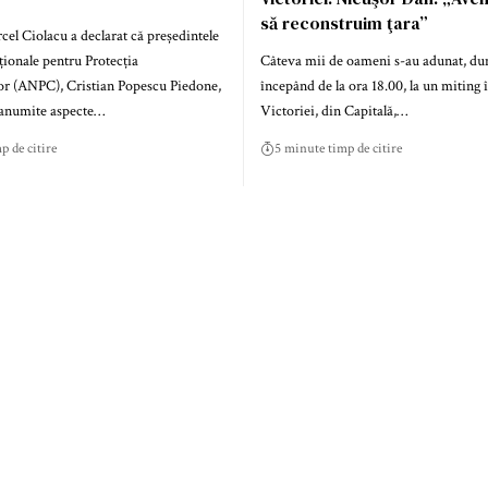
să reconstruim ţara”
el Ciolacu a declarat că președintele
ționale pentru Protecția
Câteva mii de oameni s-au adunat, du
r (ANPC), Cristian Popescu Piedone,
începând de la ora 18.00, la un miting 
 anumite aspecte…
Victoriei, din Capitală,…
p de citire
5 minute timp de citire