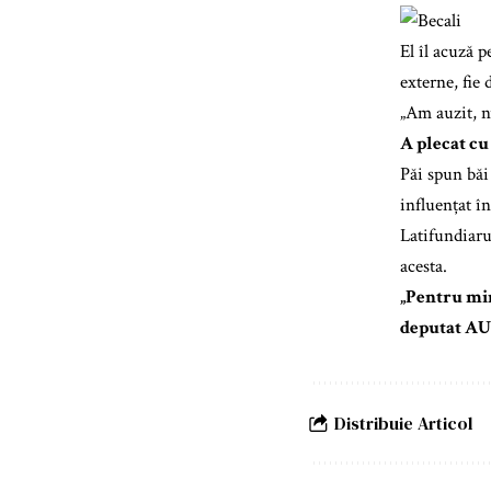
El îl acuză p
externe, fie 
„Am auzit, nu
A plecat cu
Păi spun băi
influențat în
Latifundiaru
acesta.
„Pentru min
deputat AU
Distribuie Articol