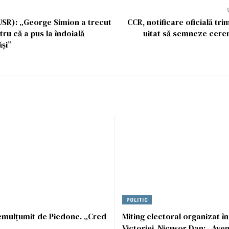
USR): „George Simion a trecut
CCR, notificare oficială trim
ntru că a pus la îndoială
uitat să semneze cere
și”
POLITIC
emulțumit de Piedone. „Cred
Miting electoral organizat în
Victoriei. Nicuşor Dan: „Ave