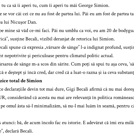
i tu ca să îi aperi tu, cum îi aperi tu măi George Simion.
e vor căi cei ce nu au fost de partea lui. Păi eu am fost de partea ta 
ea lui Nicușor Dan.
e mine să văd ce-mi faci. Păi nu umblu ca voi, eu am 20 de bodygua
ică”, susține Becali, vizibil deranjat de retorica lui Simion.
cali spune că expresia „vărsare de sânge” l-a indignat profund, susțin
nt nepotrivite și periculoase pentru climatul politic actual.
ărsarea de sânge m-a scos din sărite. Cum poți să spui tu așa ceva, ‘să
 e deștept și încă cred, dar cred că a luat-o razna și ia ceva substan
ezice total de Simion
e declarațiile devin tot mai dure, Gigi Becali afirmă că nu mai doreșt
UR, considerând că acesta nu mai are relevanță în politica româneasc
 pe omul ăsta să-l minimalizăm, să nu-l mai luăm în seamă, pentru că
 atunci: bă, de acum încolo fac eu istorie. E adevărat că îmi era milă
e”, declară Becali.