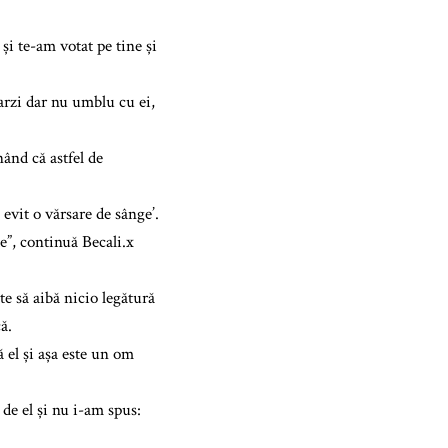
și te-am votat pe tine și
rzi dar nu umblu cu ei,
ând că astfel de
 evit o vărsare de sânge’.
țe”, continuă Becali.x
e să aibă nicio legătură
ă.
 el și așa este un om
 de el și nu i-am spus: