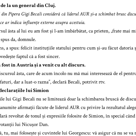
 de la un general din Cluj.
 din Pipera Gigi Becali consideră că liderul AUR și-a schimbat brusc discur
 ce ar indica influențe externe asupra acestuia.
ul ăsta al lui eu am fost și l-am îmbărbătat, ca prieten, „frate mai m
 spus da, domnule.
s, a spus: felicit instituțiile statului pentru cum și-au făcut datoria ș
vedește faptul că a fost sincer.
fost în Austria și a venit cu alt discurs.
iscursul ăsta, care de acum încolo nu mă mai interesează de el pentru 
aturi, dar a luat-o razna”, declară Becali, potrivit rtv.
declarațiile lui Simion
e lui Gigi Becali nu se limitează doar la schimbarea bruscă de disc
 anumite afirmații făcute de liderul AUR cu privire la rezultatul alege
lară revoltat de tonul și expresiile folosite de Simion, în special când
votanții lui Nicușor Dan.
, tu, mai folosește și cuvintele lui Georgescu: vă asigur că nu se va 