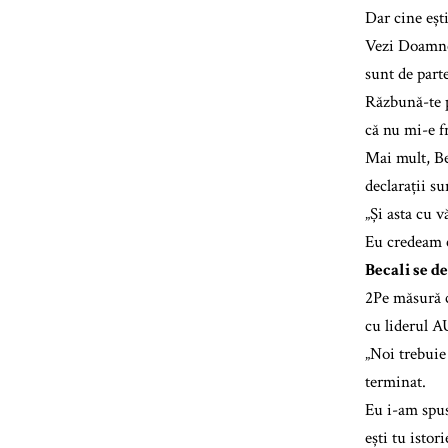
Dar cine eșt
Vezi Doamne s
sunt de part
Răzbună-te p
că nu mi-e fr
Mai mult, Be
declarații su
„Și asta cu v
Eu credeam că
Becali se d
2Pe măsură c
cu liderul A
„Noi trebuie
terminat.
Eu i-am spus
ești tu istori