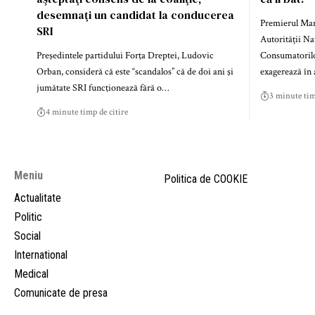
desemnaţi un candidat la conducerea
Premierul Marc
SRI
Autorității Na
Preşedintele partidului Forţa Dreptei, Ludovic
Consumatorilo
Orban, consideră că este “scandalos” că de doi ani şi
exagerează în
jumătate SRI funcţionează fără o…
3 minute tim
4 minute timp de citire
Meniu
Politica de COOKIE
Actualitate
Politic
Social
International
Medical
Comunicate de presa