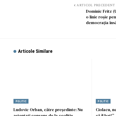
ARTICOL PRECEDENT
Dominic Fritz (
o linie roșie pe
democrația însă
Articole Similare
POLITIC
POLITIC
Ludovic Orban, către preşedinte: Nu
Ciolacu, n
aşteptaţi consens de la coaliţie,
că îl bat!”