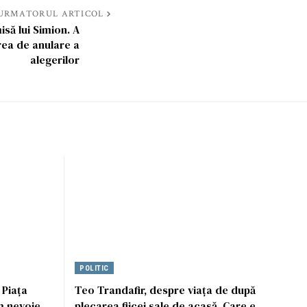
URMATORUL ARTICOL
isă lui Simion. A
rea de anulare a
alegerilor
POLITIC
 Piața
Teo Trandafir, despre viața de după
m nevoie
plecarea fiicei sale de acasă. Care e