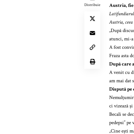
Austria, fie
Distribuie
Latifundiarul
Austria, ceea
„După discurs
atunci, mi-a
A fost convin
Fraza asta do
După care a 
A venit cu d
am mai dat sf
Dispută pe 
Nemulțumiril
ci vizează și
Becali se dec
pedepsi” pe 
„Cine ești mă