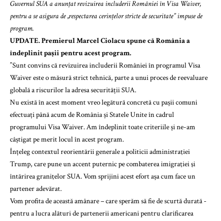
Guvernul SUA a anunțat revizuirea includerii României în Visa Waiver,
pentru a se asigura de „respectarea cerințelor stricte de securitate” impuse de
program.
UPDATE. Premierul Marcel Ciolacu spune că România a
îndeplinit pașii pentru acest program.
”Sunt convins că revizuirea includerii României în programul Visa
Waiver este o măsură strict tehnică, parte a unui proces de reevaluare
globală a riscurilor la adresa securității SUA.
Nu există în acest moment vreo legătură concretă cu pașii comuni
efectuați până acum de România și Statele Unite în cadrul
programului Visa Waiver. Am îndeplinit toate criteriile și ne-am
câștigat pe merit locul în acest program.
Înțeleg contextul reorientării generale a politicii administraţiei
Trump, care pune un accent puternic pe combaterea imigraţiei şi
întărirea graniţelor SUA. Vom sprijini acest efort așa cum face un
partener adevărat.
Vom profita de această amânare – care sperăm să fie de scurtă durată -
pentru a lucra alături de partenerii americani pentru clarificarea