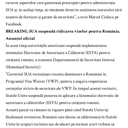
tuturor aspectelor care generează preocupări pentru administrația
SUA și, în același timp, să rămânem fermi în susținerea statutului țării
noastre de furnizor și garant de securitate”, a scris Marcel Ciolacu pe
Facebook.
BREAKING. SUA suspendă ridicarea vizelor pentru România.
Anunțul oficial
În acest timp autoritățile americane suspendă implementarea
sistemului Electronic de Autorizare a Călătoriei (ESTA) pentru
cetățenii români, a transmis Departamentul de Securitate Internă
(Homeland Security).
”Guvernul SUA revizuiește recenta desemnare a României în
Programul Visa Waiver (VWP), pentru a asigura respectarea
cerințelor stricte de securitate ale VWP. În timpul acestei revizuiri,
Statele Unite suspendă punerea în aplicare a Sistemului electronic de
autorizare a călătoriilor (ESTA) pentru cetățenii români.
Această pauză va rămâne în vigoare până când Statele Unite își
finalizează revizuirea. Românii care doresc să călătorească în Statele
Unite în scopuri turistice sau de afaceri pe termen scurt trebuie să