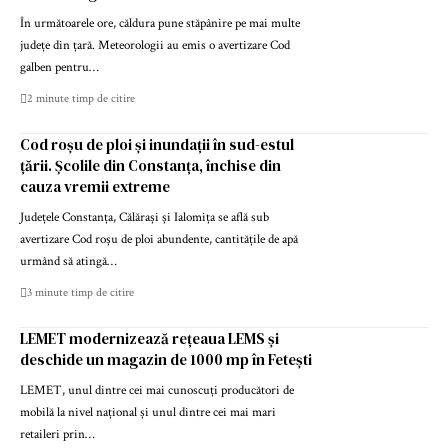
În următoarele ore, căldura pune stăpânire pe mai multe
județe din țară. Meteorologii au emis o avertizare Cod
galben pentru…
2 minute timp de citire
Cod roșu de ploi și inundații în sud-estul
țării. Școlile din Constanța, închise din
cauza vremii extreme
Județele Constanța, Călărași și Ialomița se află sub
avertizare Cod roșu de ploi abundente, cantitățile de apă
urmând să atingă…
3 minute timp de citire
LEMET modernizează rețeaua LEMS și
deschide un magazin de 1000 mp în Fetești
LEMET, unul dintre cei mai cunoscuți producători de
mobilă la nivel național și unul dintre cei mai mari
retaileri prin…