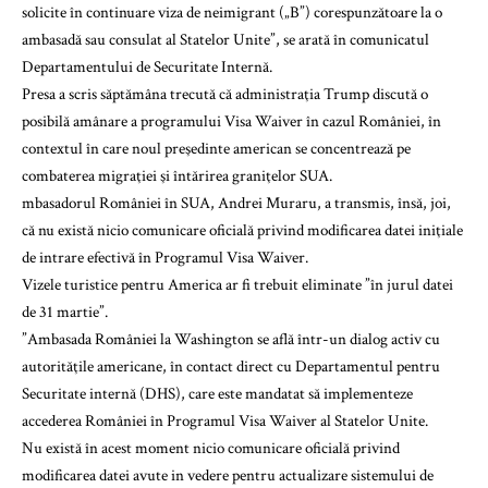
solicite în continuare viza de neimigrant („B”) corespunzătoare la o
ambasadă sau consulat al Statelor Unite”, se arată în comunicatul
Departamentului de Securitate Internă.
Presa a scris săptămâna trecută că administraţia Trump discută o
posibilă amânare a programului Visa Waiver în cazul României, în
contextul în care noul preşedinte american se concentrează pe
combaterea migraţiei şi întărirea graniţelor SUA.
mbasadorul României în SUA, Andrei Muraru, a transmis, însă, joi,
că nu există nicio comunicare oficială privind modificarea datei iniţiale
de intrare efectivă în Programul Visa Waiver.
Vizele turistice pentru America ar fi trebuit eliminate ”în jurul datei
de 31 martie”.
”Ambasada României la Washington se află într-un dialog activ cu
autorităţile americane, în contact direct cu Departamentul pentru
Securitate internă (DHS), care este mandatat să implementeze
accederea României în Programul Visa Waiver al Statelor Unite.
Nu există în acest moment nicio comunicare oficială privind
modificarea datei avute in vedere pentru actualizare sistemului de