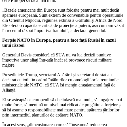
cere Europei să facă mai mult.
„Bazele americane din Europa sunt folosite pentru mai mult decât
apărarea europeană. Sunt extrem de convenabile pentru operațiunile
din Orientul Mijlociu, regiunea extinsă a Golfului și Africa de Nord.
Ele oferă o capacitate critică de proiecție a puterii, așa cum am văzut
în recentul război împotriva Iranului”, a declarat generalul.
Forțele NATO în Europa, pentru a face față Rusiei în cazul
unui război
Generalul Davis consideră că SUA nu va lua decizii punitive
împotriva unor aliați într-atât încât să provoace riscuri militare
majore.
Președintele Trump, secretarul Apărării și secretarul de stat au
declarat cu toții, în cadrul întâlnirilor cu omologii lor la reuniunile
ministeriale ale NATO, că SUA își mențin angajamentul față de
Alianță.
Ei se așteaptă ca europenii să cheltuiască mai mult, să angajeze mai
multe forțe, să mențină un nivel mai ridicat de pregătire a forțelor și
să își asume o responsabilitate mai mare pentru apărarea țărilor lor
prin intermediul planurilor de apărare NATO.
În acest sens, „dimensionarea corectă” înseamnă reducerea