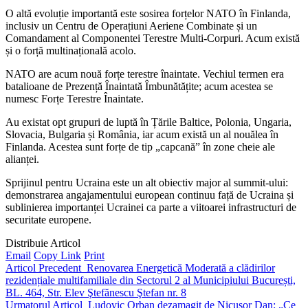
O altă evoluție importantă este sosirea forțelor NATO în Finlanda,
inclusiv un Centru de Operațiuni Aeriene Combinate și un
Comandament al Componentei Terestre Multi-Corpuri. Acum există
și o forță multinațională acolo.
NATO are acum nouă forțe terestre înaintate. Vechiul termen era
batalioane de Prezență Înaintată Îmbunătățite; acum acestea se
numesc Forțe Terestre Înaintate.
Au existat opt ​​grupuri de luptă în Țările Baltice, Polonia, Ungaria,
Slovacia, Bulgaria și România, iar acum există un al nouălea în
Finlanda. Acestea sunt forțe de tip „capcană” în zone cheie ale
alianței.
Sprijinul pentru Ucraina este un alt obiectiv major al summit-ului:
demonstrarea angajamentului european continuu față de Ucraina și
sublinierea importanței Ucrainei ca parte a viitoarei infrastructuri de
securitate europene.
Distribuie Articol
Email
Copy Link
Print
Articol Precedent
Renovarea Energetică Moderată a clădirilor
rezidențiale multifamiliale din Sectorul 2 al Municipiului București,
BL. 464, Str. Elev Ştefănescu Ştefan nr. 8
Urmatorul Articol
Ludovic Orban dezamagit de Nicușor Dan: „Ce