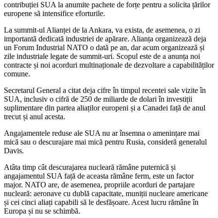
contribuției SUA la anumite pachete de forțe pentru a solicita țărilor
europene să intensifice eforturile.
La summit-ul Alianței de la Ankara, va exista, de asemenea, o zi
importantă dedicată industriei de apărare. Alianța organizează deja
un Forum Industrial NATO o dată pe an, dar acum organizează și
zile industriale legate de summit-uri. Scopul este de a anunța noi
contracte și noi acorduri multinaționale de dezvoltare a capabilităților
comune.
Secretarul General a citat deja cifre în timpul recentei sale vizite în
SUA, inclusiv o cifră de 250 de miliarde de dolari în investiții
suplimentare din partea aliaților europeni și a Canadei față de anul
trecut și anul acesta.
Angajamentele reduse ale SUA nu ar însemna o amenințare mai
mică sau o descurajare mai mică pentru Rusia, consideră generalul
Davis.
Atâta timp cât descurajarea nucleară rămâne puternică și
angajamentul SUA față de aceasta rămâne ferm, este un factor
major. NATO are, de asemenea, propriile acorduri de partajare
nucleară: aeronave cu dublă capacitate, muniții nucleare americane
și cei cinci aliați capabili să le desfășoare. Acest lucru rămâne în
Europa și nu se schimbă.