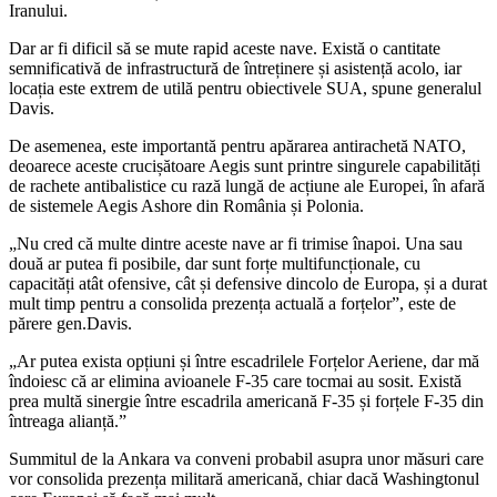
Iranului.
Dar ar fi dificil să se mute rapid aceste nave. Există o cantitate
semnificativă de infrastructură de întreținere și asistență acolo, iar
locația este extrem de utilă pentru obiectivele SUA, spune generalul
Davis.
De asemenea, este importantă pentru apărarea antirachetă NATO,
deoarece aceste crucișătoare Aegis sunt printre singurele capabilități
de rachete antibalistice cu rază lungă de acțiune ale Europei, în afară
de sistemele Aegis Ashore din România și Polonia.
„Nu cred că multe dintre aceste nave ar fi trimise înapoi. Una sau
două ar putea fi posibile, dar sunt forțe multifuncționale, cu
capacități atât ofensive, cât și defensive dincolo de Europa, și a durat
mult timp pentru a consolida prezența actuală a forțelor”, este de
părere gen.Davis.
„Ar putea exista opțiuni și între escadrilele Forțelor Aeriene, dar mă
îndoiesc că ar elimina avioanele F-35 care tocmai au sosit. Există
prea multă sinergie între escadrila americană F-35 și forțele F-35 din
întreaga alianță.”
Summitul de la Ankara va conveni probabil asupra unor măsuri care
vor consolida prezența militară americană, chiar dacă Washingtonul