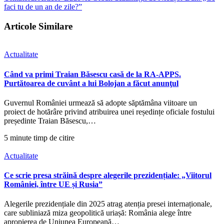
faci tu de un an de zile?”
Articole Similare
Actualitate
Când va primi Traian Băsescu casă de la RA-APPS.
Purtătoarea de cuvânt a lui Bolojan a făcut anunţul
Guvernul României urmează să adopte săptămâna viitoare un
proiect de hotărâre privind atribuirea unei reședințe oficiale fostului
președinte Traian Băsescu,…
5 minute timp de citire
Actualitate
Ce scrie presa străină despre alegerile prezidențiale: „Viitorul
României, între UE și Rusia”
Alegerile prezidențiale din 2025 atrag atenția presei internaționale,
care subliniază miza geopolitică uriașă: România alege între
apropierea de Uniunea Europeană…