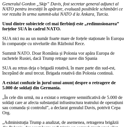
Generalul Gordon „Skip” Davis, fost secretar general adjunct al
NATO pentru investiții în apărare, evaluază posibilele schimbări ce
vor rezulta în urma summit-ului NATO d la Ankara, Turcia.
Unul dintre subiectele cel mai fierbinți este „redimnsionarea”
forțelor SUA în cadrul NATO.
SUA nici nu au un număr foarte mare de forțele staționate în Europa
în comparație cu nivelurile din Războiul Rece.
Summit NATO. Doar România și Polonia vor apăra Europa de
rachetele Rusiei, dacă Trump retrage nave din Spania
SUA au retras deja o brigadă rotativă, în mare parte din sud-est,
începând de anul trecut. Brigada rotativă din Polonia continuă.
A existat confuzie în jurul unui anunț despre o retragere de
5.000 de soldați din Germania.
„În cele din urmă, nu a existat o retragere semnificativă de 5.000 de
soldați care ar afecta substanțial infrastructura teatrului de operațiuni
sau comanda și controlul”, a declarat genralul Davis, potrivit Cepa
Org.
„Administrația Trump a analizat, de asemenea, retragerea brigăzii