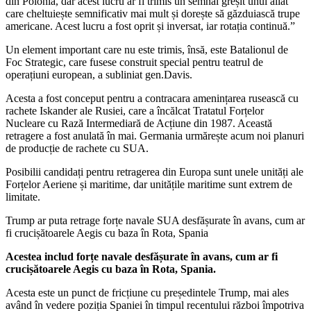
din Polonia, dar acest lucru ar fi trimis un semnal greșit unui aliat
care cheltuiește semnificativ mai mult și dorește să găzduiască trupe
americane. Acest lucru a fost oprit și inversat, iar rotația continuă.”
Un element important care nu este trimis, însă, este Batalionul de
Foc Strategic, care fusese construit special pentru teatrul de
operațiuni european, a subliniat gen.Davis.
Acesta a fost conceput pentru a contracara amenințarea rusească cu
rachete Iskander ale Rusiei, care a încălcat Tratatul Forțelor
Nucleare cu Rază Intermediară de Acțiune din 1987. Această
retragere a fost anulată în mai. Germania urmărește acum noi planuri
de producție de rachete cu SUA.
Posibilii candidați pentru retragerea din Europa sunt unele unități ale
Forțelor Aeriene și maritime, dar unitățile maritime sunt extrem de
limitate.
Trump ar puta retrage forțe navale SUA desfășurate în avans, cum ar
fi crucișătoarele Aegis cu baza în Rota, Spania
Acestea includ forțe navale desfășurate în avans, cum ar fi
crucișătoarele Aegis cu baza în Rota, Spania.
Acesta este un punct de fricțiune cu președintele Trump, mai ales
având în vedere poziția Spaniei în timpul recentului război împotriva